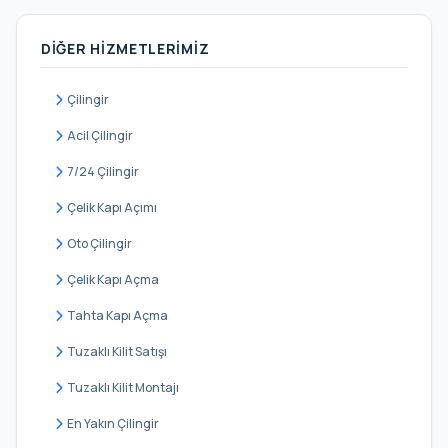
Beşiktaş
DIĞER HIZMETLERIMIZ
Beykoz
Beylikdüzü
Çilingir
Beyoğlu
Acil Çilingir
Büyükçekmece
7/24 Çilingir
Çatalca
Çelik Kapı Açımı
Çekmeköy
Oto Çilingir
Esenler
Çelik Kapı Açma
Esenyurt
Tahta Kapı Açma
Eyüpsultan
Tuzaklı Kilit Satışı
Fatih
Tuzaklı Kilit Montajı
Gaziosmanpaşa
En Yakın Çilingir