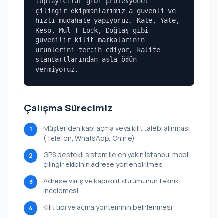
toplayıcılar gibi profesyonel
çilingir ekipmanlarımızla güvenli ve
hızlı müdahale yapıyoruz. Kale, Yale,
Keso, Mul-T-Lock, Doğtaş gibi
güvenilir kilit markalarının
ürünlerini tercih ediyor, kalite
standartlarından asla ödün
vermiyoruz.
Çalışma Sürecimiz
Müşteriden kapı açma veya kilit talebi alınması
1
(Telefon, WhatsApp, Online)
GPS destekli sistem ile en yakın İstanbul mobil
2
çilingir ekibinin adrese yönlendirilmesi
Adrese varış ve kapı/kilit durumunun teknik
3
incelemesi
Kilit tipi ve açma yönteminin belirlenmesi
4