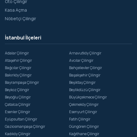
Oto Çilingir
Kasa Açma
Nöbetçi Çilingir
İstanbul İlçeleri
Adalar Çilingir
Arnavutköy Çilingir
Ataşehir Çilingir
Avcılar Çilingir
Bağcılar Çilingir
Bahçelievler Çilingir
Bakırköy Çilingir
Başakşehir Çilingir
Bayrampaşa Çilingir
Beşiktaş Çilingir
Beykoz Çilingir
Beylikdüzü Çilingir
Beyoğlu Çilingir
Büyükçekmece Çilingir
Çatalca Çilingir
Çekmeköy Çilingir
Esenler Çilingir
Esenyurt Çilingir
Eyüpsultan Çilingir
Fatih Çilingir
Gaziosmanpaşa Çilingir
Güngören Çilingir
Kadıköy Çilingir
Kağıthane Çilingir