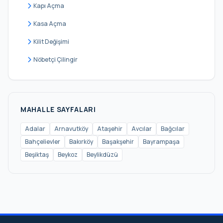
Güngören
Kapı Açma
Kadıköy
Kasa Açma
Kağıthane
Kilit Değişimi
Kartal
Nöbetçi Çilingir
Küçükçekmece
Maltepe
Pendik
MAHALLE SAYFALARI
Sancaktepe
Adalar
Arnavutköy
Ataşehir
Avcılar
Bağcılar
Bahçelievler
Bakırköy
Başakşehir
Bayrampaşa
Sarıyer
Beşiktaş
Beykoz
Beylikdüzü
Silivri
Sultanbeyli
Sultangazi
Şile