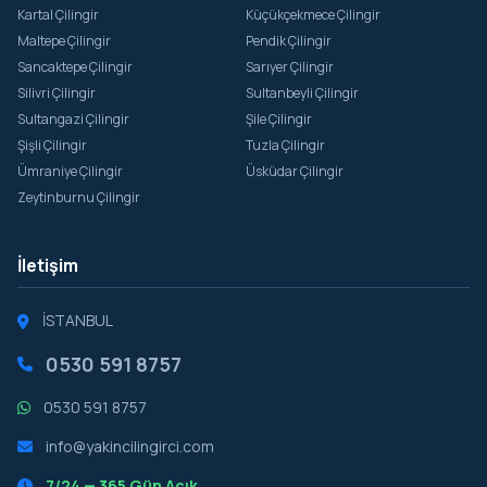
Kartal Çilingir
Küçükçekmece Çilingir
Maltepe Çilingir
Pendik Çilingir
Sancaktepe Çilingir
Sarıyer Çilingir
Silivri Çilingir
Sultanbeyli Çilingir
Sultangazi Çilingir
Şile Çilingir
Şişli Çilingir
Tuzla Çilingir
Ümraniye Çilingir
Üsküdar Çilingir
Zeytinburnu Çilingir
İletişim
İSTANBUL
0530 591 8757
0530 591 8757
info@yakincilingirci.com
7/24 — 365 Gün Açık