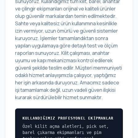
sunuyoruz. Kullandığımız tüm kilit, barel, anahtar
ve çilingir ekipmanları orijinal ve kaliteli ürünler
olup güvenilir markalardan temin edilmektedir.
Sahte veya kalitesiz ürün kullanımına kesinlikle
izin vermiyor, uzun ömürlü ve güvenli sistemler
kuruyoruz. İşlemler tamamlandıktan sonra
yapılan uygulamaya göre detaylı test ve ölçüm
raporları sunuyoruz. Kilit çalışması, anahtar
uyumu ve kapı mekanizması kontrol edilerek
güvenli şekilde teslim edilir. Müşteri memnuniyeti
odaklı hizmet anlayışımızla çalışıyor, yaptığımız
her işin arkasında duruyoruz. Amacımız sadece
işi tamamlamak değil, uzun vadeli güven ilişkisi
kurarak sürdürülebilir hizmet sunmaktır.
KULLANDIĞIMIZ PROFESYONEL EKIPMANLAR
Özel kilit açma aletleri, pick set,
barel çıkarma ekipmanları ve pim