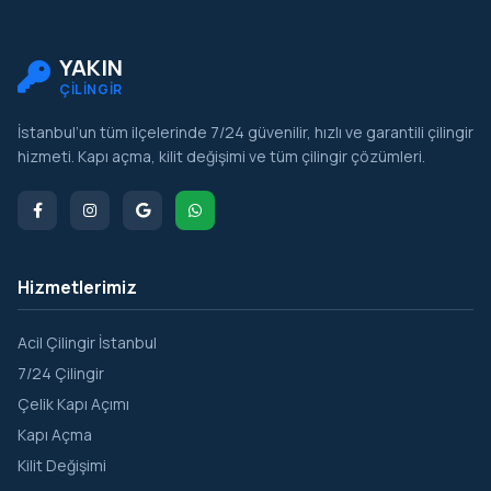
Şişli
Tuzla
YAKIN
ÇİLİNGİR
Ümraniye
İstanbul’un tüm ilçelerinde 7/24 güvenilir, hızlı ve garantili çilingir
Üsküdar
hizmeti. Kapı açma, kilit değişimi ve tüm çilingir çözümleri.
Zeytinburnu
Hizmetlerimiz
Acil Çilingir İstanbul
7/24 Çilingir
Çelik Kapı Açımı
Kapı Açma
Kilit Değişimi