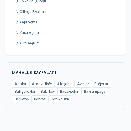
En Yakın Çilingir
Güngören
Çilingir Fiyatları
Kadıköy
Kapı Açma
Kağıthane
Kasa Açma
Kartal
Kilit Değişimi
Küçükçekmece
Maltepe
Pendik
MAHALLE SAYFALARI
Sancaktepe
Adalar
Arnavutköy
Ataşehir
Avcılar
Bağcılar
Bahçelievler
Bakırköy
Başakşehir
Bayrampaşa
Sarıyer
Beşiktaş
Beykoz
Beylikdüzü
Silivri
Sultanbeyli
Sultangazi