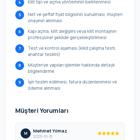
Kilit tipi ve açma yönteminin belirlenmesi
4
Net ve şeffaf fiyat bilgisinin sunulması, müşteri
5
onayının alınması
Kapı açma, kilit değişimi veya kilit montajının
6
profesyonel şekilde gerçekleştirilmesi
Test ve kontrol aşaması (kilid çalışma testi,
7
anahtar teslimi)
Müşteriye yapılan işlemler hakkında detaylı
8
bilgilendirme
İşin teslim edilmesi, fatura düzenlenmesi ve
9
ödeme alınması
Müşteri Yorumları
Mehmet Yılmaz
M
2025-01-15