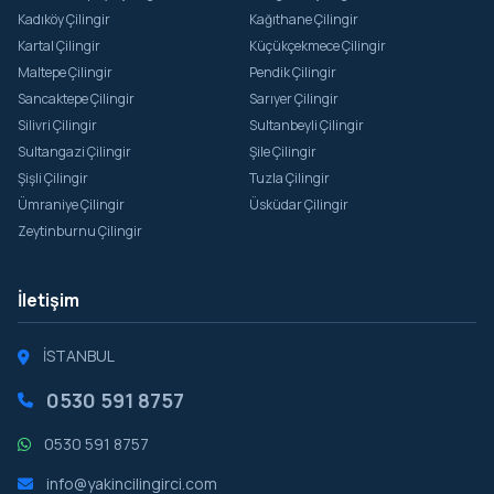
Kadıköy Çilingir
Kağıthane Çilingir
Kartal Çilingir
Küçükçekmece Çilingir
Maltepe Çilingir
Pendik Çilingir
Sancaktepe Çilingir
Sarıyer Çilingir
Silivri Çilingir
Sultanbeyli Çilingir
Sultangazi Çilingir
Şile Çilingir
Şişli Çilingir
Tuzla Çilingir
Ümraniye Çilingir
Üsküdar Çilingir
Zeytinburnu Çilingir
İletişim
İSTANBUL
0530 591 8757
0530 591 8757
info@yakincilingirci.com