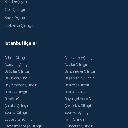
Kilit Değişimi
Oto Çilingir
Kasa Açma
Nöbetçi Çilingir
İstanbul İlçeleri
Adalar Çilingir
Arnavutköy Çilingir
Ataşehir Çilingir
Avcılar Çilingir
Bağcılar Çilingir
Bahçelievler Çilingir
Bakırköy Çilingir
Başakşehir Çilingir
Bayrampaşa Çilingir
Beşiktaş Çilingir
Beykoz Çilingir
Beylikdüzü Çilingir
Beyoğlu Çilingir
Büyükçekmece Çilingir
Çatalca Çilingir
Çekmeköy Çilingir
Esenler Çilingir
Esenyurt Çilingir
Eyüpsultan Çilingir
Fatih Çilingir
Gaziosmanpaşa Çilingir
Güngören Çilingir