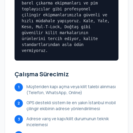
barel çıkarma ekipmanları ve pim
toplayıcılar gibi profesyonel
çilingir ekipmanlarımızla güvenli ve
hızlı müdahale yapıyoruz. Kale, Yale,
Keso, Mul-T-Lock, Doğtaş gibi
güvenilir kilit markalarının
ürünlerini tercih ediyor, kalite
standartlarından asla ödün
vermiyoruz.
Çalışma Sürecimiz
Müşteriden kapı açma veya kilit talebi alınması
1
(Telefon, WhatsApp, Online)
GPS destekli sistem ile en yakın İstanbul mobil
2
çilingir ekibinin adrese yönlendirilmesi
Adrese varış ve kapı/kilit durumunun teknik
3
incelemesi