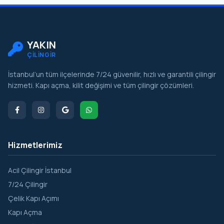
Şile
Şişli
Tuzla
YAKIN
ÇİLİNGİR
Ümraniye
İstanbul’un tüm ilçelerinde 7/24 güvenilir, hızlı ve garantili çilingir
Üsküdar
hizmeti. Kapı açma, kilit değişimi ve tüm çilingir çözümleri.
Zeytinburnu
Hizmetlerimiz
Acil Çilingir İstanbul
7/24 Çilingir
Çelik Kapı Açımı
Kapı Açma