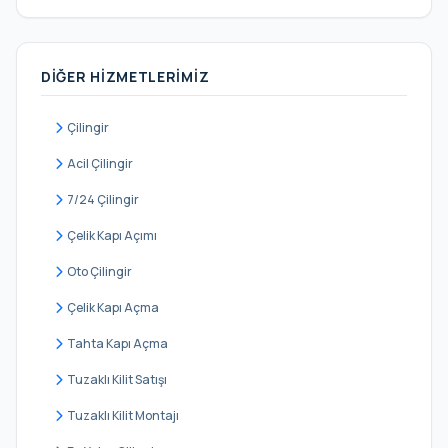
Bayrampaşa
Beşiktaş
DIĞER HIZMETLERIMIZ
Beykoz
Beylikdüzü
Çilingir
Beyoğlu
Acil Çilingir
Büyükçekmece
7/24 Çilingir
Çatalca
Çelik Kapı Açımı
Çekmeköy
Oto Çilingir
Esenler
Çelik Kapı Açma
Esenyurt
Tahta Kapı Açma
Eyüpsultan
Tuzaklı Kilit Satışı
Fatih
Tuzaklı Kilit Montajı
Gaziosmanpaşa