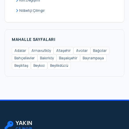
Kilit Değişimi
Kartal
Nöbetçi Çilingir
Küçükçekmece
Maltepe
Pendik
MAHALLE SAYFALARI
Sancaktepe
Adalar
Arnavutköy
Ataşehir
Avcılar
Bağcılar
Bahçelievler
Bakırköy
Başakşehir
Bayrampaşa
Sarıyer
Beşiktaş
Beykoz
Beylikdüzü
Silivri
Sultanbeyli
Sultangazi
Şile
Şişli
Tuzla
YAKIN
ÇİLİNGİR