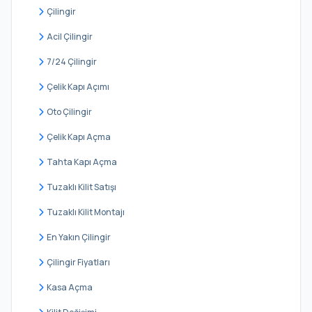
Beylikdüzü
Çilingir
Beyoğlu
Acil Çilingir
Büyükçekmece
7/24 Çilingir
Çatalca
Çelik Kapı Açımı
Çekmeköy
Oto Çilingir
Esenler
Çelik Kapı Açma
Esenyurt
Tahta Kapı Açma
Eyüpsultan
Tuzaklı Kilit Satışı
Fatih
Tuzaklı Kilit Montajı
Gaziosmanpaşa
En Yakın Çilingir
Güngören
Çilingir Fiyatları
Kadıköy
Kasa Açma
Kağıthane