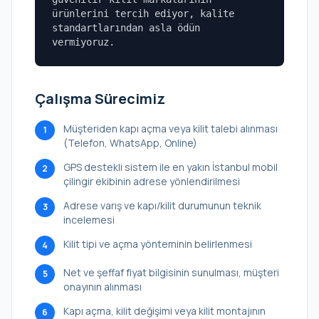
ürünlerini tercih ediyor, kalite
standartlarından asla ödün
vermiyoruz.
Çalışma Sürecimiz
Müşteriden kapı açma veya kilit talebi alınması
1
(Telefon, WhatsApp, Online)
GPS destekli sistem ile en yakın İstanbul mobil
2
çilingir ekibinin adrese yönlendirilmesi
Adrese varış ve kapı/kilit durumunun teknik
3
incelemesi
Kilit tipi ve açma yönteminin belirlenmesi
4
Net ve şeffaf fiyat bilgisinin sunulması, müşteri
5
onayının alınması
Kapı açma, kilit değişimi veya kilit montajının
6