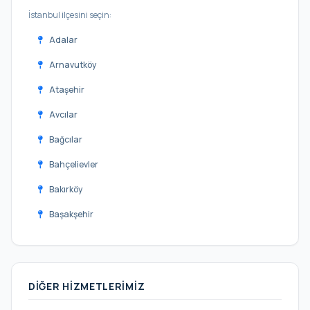
İstanbul ilçesini seçin:
Adalar
Arnavutköy
Ataşehir
Avcılar
Bağcılar
Bahçelievler
Bakırköy
Başakşehir
Bayrampaşa
Beşiktaş
DIĞER HIZMETLERIMIZ
Beykoz