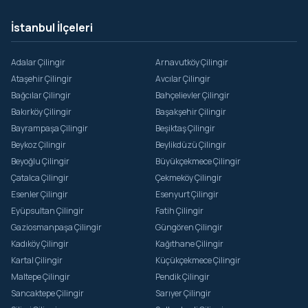
İstanbul İlçeleri
Adalar Çilingir
Arnavutköy Çilingir
Ataşehir Çilingir
Avcılar Çilingir
Bağcılar Çilingir
Bahçelievler Çilingir
Bakırköy Çilingir
Başakşehir Çilingir
Bayrampaşa Çilingir
Beşiktaş Çilingir
Beykoz Çilingir
Beylikdüzü Çilingir
Beyoğlu Çilingir
Büyükçekmece Çilingir
Çatalca Çilingir
Çekmeköy Çilingir
Esenler Çilingir
Esenyurt Çilingir
Eyüpsultan Çilingir
Fatih Çilingir
Gaziosmanpaşa Çilingir
Güngören Çilingir
Kadıköy Çilingir
Kağıthane Çilingir
Kartal Çilingir
Küçükçekmece Çilingir
Maltepe Çilingir
Pendik Çilingir
Sancaktepe Çilingir
Sarıyer Çilingir