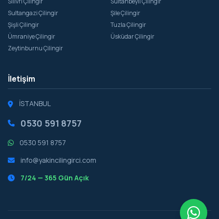
Silivri Çilingir
Sultanbeyli Çilingir
Sultangazi Çilingir
Şile Çilingir
Şişli Çilingir
Tuzla Çilingir
Ümraniye Çilingir
Üsküdar Çilingir
Zeytinburnu Çilingir
İletişim
İSTANBUL
0530 591 8757
0530 591 8757
info@yakincilingirci.com
7/24 — 365 Gün Açık