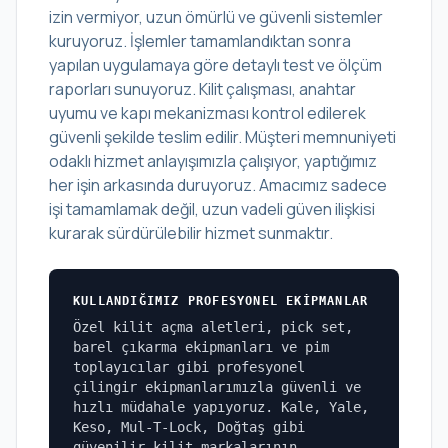
izin vermiyor, uzun ömürlü ve güvenli sistemler
kuruyoruz. İşlemler tamamlandıktan sonra
yapılan uygulamaya göre detaylı test ve ölçüm
raporları sunuyoruz. Kilit çalışması, anahtar
uyumu ve kapı mekanizması kontrol edilerek
güvenli şekilde teslim edilir. Müşteri memnuniyeti
odaklı hizmet anlayışımızla çalışıyor, yaptığımız
her işin arkasında duruyoruz. Amacımız sadece
işi tamamlamak değil, uzun vadeli güven ilişkisi
kurarak sürdürülebilir hizmet sunmaktır.
KULLANDIĞIMIZ PROFESYONEL EKIPMANLAR
Özel kilit açma aletleri, pick set,
barel çıkarma ekipmanları ve pim
toplayıcılar gibi profesyonel
çilingir ekipmanlarımızla güvenli ve
hızlı müdahale yapıyoruz. Kale, Yale,
Keso, Mul-T-Lock, Doğtaş gibi
güvenilir kilit markalarının