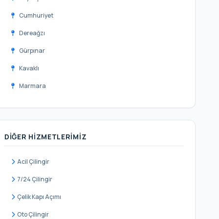
Cumhuriyet
Dereağzı
Gürpınar
Kavaklı
Marmara
Sahil
Yakuplu
DIĞER HIZMETLERIMIZ
Acil Çilingir
7/24 Çilingir
Çelik Kapı Açımı
Oto Çilingir