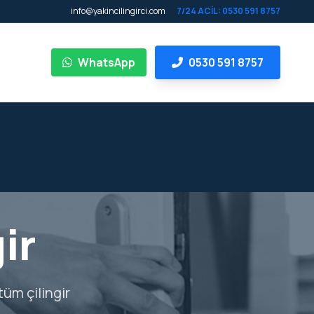
info@yakincilingirci.com
7/24 ACİL: 0530 591 8757
WhatsApp
0530 591 8757
ir
tüm çilingir