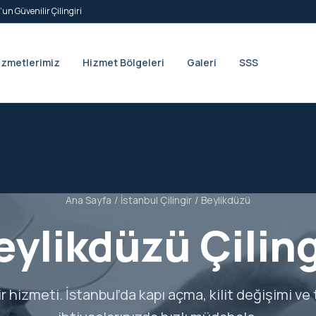
’un Güvenilir Çilingiri
izmetlerimiz
Hizmet Bölgeleri
Galeri
SSS
Ana Sayfa
/
İstanbul Çilingir
/
Beylikdüzü
eylikdüzü Çiling
ir hizmeti. İstanbul’da kapı açma, kilit değişimi ve 