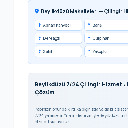
Beylikdüzü Mahalleleri — Çilingir 
Adnan Kahveci
Barış
Dereağzı
Gürpınar
Sahil
Yakuplu
Beylikdüzü 7/24 Çilingir Hizmeti: 
Çözüm
Kapınızın önünde kilitli kaldığınızda ya da kilit sis
7/24 yanınızda. Yılların deneyimiyle Beylikdüzü’un tü
hizmeti sunuyoruz.