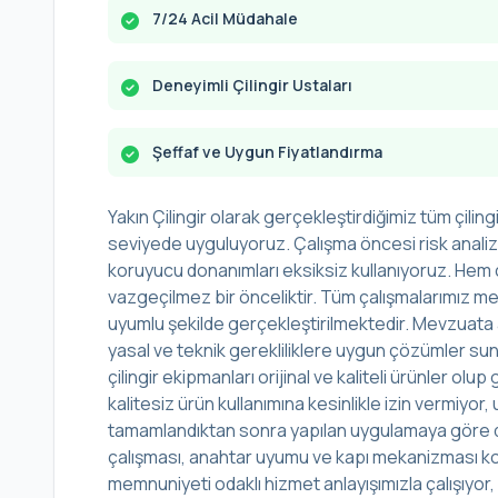
7/24 Acil Müdahale
Deneyimli Çilingir Ustaları
Şeffaf ve Uygun Fiyatlandırma
Yakın Çilingir olarak gerçekleştirdiğimiz tüm çilingi
seviyede uyguluyoruz. Çalışma öncesi risk analizi 
koruyucu donanımları eksiksiz kullanıyoruz. Hem ç
vazgeçilmez bir önceliktir. Tüm çalışmalarımız mes
uyumlu şekilde gerçekleştirilmektedir. Mevzuata 
yasal ve teknik gerekliliklere uygun çözümler sunu
çilingir ekipmanları orijinal ve kaliteli ürünler o
kalitesiz ürün kullanımına kesinlikle izin vermiyo
tamamlandıktan sonra yapılan uygulamaya göre det
çalışması, anahtar uyumu ve kapı mekanizması kont
memnuniyeti odaklı hizmet anlayışımızla çalışıyor