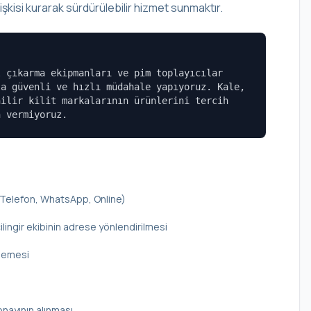
şkisi kurarak sürdürülebilir hizmet sunmaktır.
l çıkarma ekipmanları ve pim toplayıcılar
la güvenli ve hızlı müdahale yapıyoruz. Kale,
nilir kilit markalarının ürünlerini tercih
n vermiyoruz.
 (Telefon, WhatsApp, Online)
ilingir ekibinin adrese yönlendirilmesi
elemesi
onayının alınması