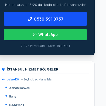
Hemen arayın, 15-20 dakikada İstanbul’da yanınızda!
0530 591 8757
WhatsApp
7/24 • Pazar Dahil • Resmi Tatil Dahil
İSTANBUL HIZMET BÖLGELERI
İlçelere Dön
— Beylikdüzü Mahalleleri:
Adnan Kahveci
Barış
Büyükşehir