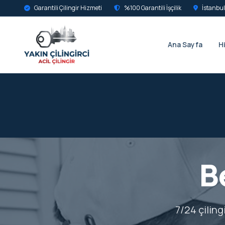
Garantili Çilingir Hizmeti
%100 Garantili İşçilik
İstanbul
Ana Sayfa
H
B
7/24 çiling