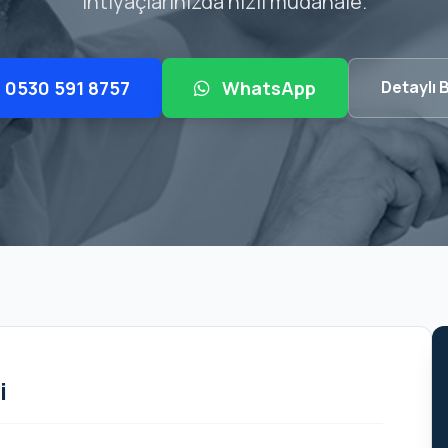
ihtiyaçlarınızda hızlı müdahale.
0530 591 8757
WhatsApp
Detaylı B
i