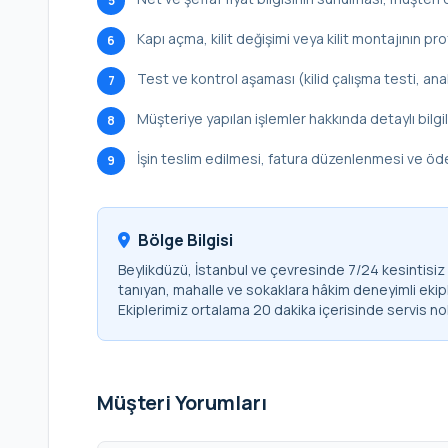
5
Kapı açma, kilit değişimi veya kilit montajının p
6
Test ve kontrol aşaması (kilid çalışma testi, ana
7
Müşteriye yapılan işlemler hakkında detaylı bilg
8
İşin teslim edilmesi, fatura düzenlenmesi ve ö
9
Bölge Bilgisi
Beylikdüzü, İstanbul ve çevresinde 7/24 kesintisiz ç
tanıyan, mahalle ve sokaklara hâkim deneyimli ekip
Ekiplerimiz ortalama 20 dakika içerisinde servis no
Müşteri Yorumları