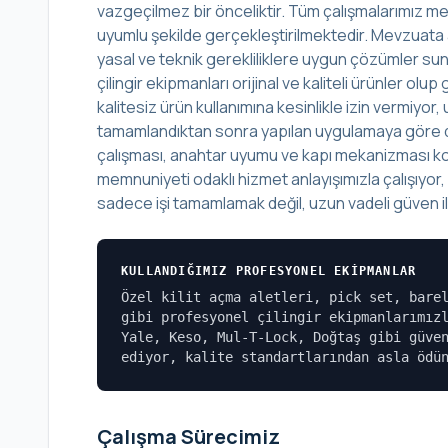
vazgeçilmez bir önceliktir. Tüm çalışmalarımız mes
uyumlu şekilde gerçekleştirilmektedir. Mevzuata 
yasal ve teknik gerekliliklere uygun çözümler sunu
çilingir ekipmanları orijinal ve kaliteli ürünler o
kalitesiz ürün kullanımına kesinlikle izin vermiyo
tamamlandıktan sonra yapılan uygulamaya göre det
çalışması, anahtar uyumu ve kapı mekanizması kont
memnuniyeti odaklı hizmet anlayışımızla çalışıyor
sadece işi tamamlamak değil, uzun vadeli güven ili
KULLANDIĞIMIZ PROFESYONEL EKIPMANLAR
Özel kilit açma aletleri, pick set, bare
gibi profesyonel çilingir ekipmanlarımız
Yale, Keso, Mul-T-Lock, Doğtaş gibi güve
ediyor, kalite standartlarından asla ödü
Çalışma Sürecimiz