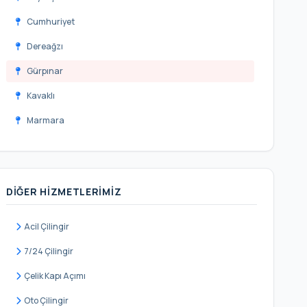
Cumhuriyet
Dereağzı
Gürpınar
Kavaklı
Marmara
Sahil
Yakuplu
DIĞER HIZMETLERIMIZ
Acil Çilingir
7/24 Çilingir
Çelik Kapı Açımı
Oto Çilingir