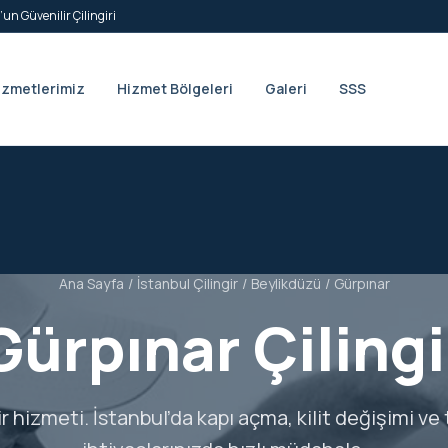
’un Güvenilir Çilingiri
izmetlerimiz
Hizmet Bölgeleri
Galeri
SSS
Ana Sayfa
/
İstanbul Çilingir
/
Beylikdüzü
/
Gürpınar
Gürpınar Çilingi
ir hizmeti. İstanbul’da kapı açma, kilit değişimi ve 