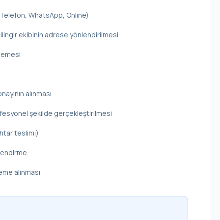
 (Telefon, WhatsApp, Online)
ilingir ekibinin adrese yönlendirilmesi
elemesi
onayının alınması
rofesyonel şekilde gerçekleştirilmesi
htar teslimi)
ilendirme
deme alınması