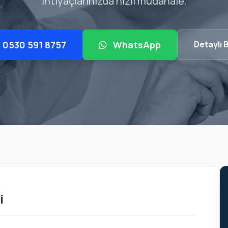
ihtiyaçlarınızda hızlı müdahale.
0530 591 8757
WhatsApp
Detaylı B
i