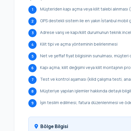
Müşteriden kapı açma veya kilit talebi alınması
1
GPS destekli sistem ile en yakın İstanbul mobil ç
2
Adrese varış ve kapı/kilit durumunun teknik inc
3
Kilit tipi ve açma yönteminin belirlenmesi
4
Net ve şeffaf fiyat bilgisinin sunulması, müşteri 
5
Kapı açma, kilit değişimi veya kilit montajının p
6
Test ve kontrol aşaması (kilid çalışma testi, ana
7
Müşteriye yapılan işlemler hakkında detaylı bilg
8
İşin teslim edilmesi, fatura düzenlenmesi ve ö
9
Bölge Bilgisi