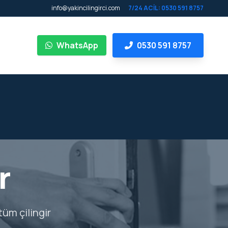
info@yakincilingirci.com
7/24 ACİL: 0530 591 8757
WhatsApp
0530 591 8757
r
tüm çilingir