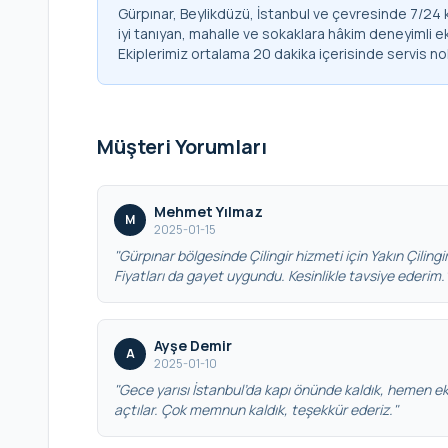
Gürpınar, Beylikdüzü, İstanbul ve çevresinde 7/24 k
iyi tanıyan, mahalle ve sokaklara hâkim deneyimli e
Ekiplerimiz ortalama 20 dakika içerisinde servis no
Müşteri Yorumları
Mehmet Yılmaz
M
2025-01-15
"Gürpınar bölgesinde Çilingir hizmeti için Yakın Çilingir’
Fiyatları da gayet uygundu. Kesinlikle tavsiye ederim.
Ayşe Demir
A
2025-01-10
"Gece yarısı İstanbul’da kapı önünde kaldık, hemen eki
açtılar. Çok memnun kaldık, teşekkür ederiz."