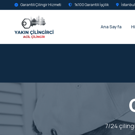
Garantili Çilingir Hizmeti
%100 Garantili İşçilik
İstanbul
Ana Sayfa
H
7/24 çiling