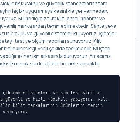
leki etik kuralları ve güvenlik standartlarına tam
aykırı hiçbir uygulamaya kesinlikle yer vermeden,
yoruz. Kullandığımız tüm kilit, barel, anahtar ve
lup güvenilir markalardan temin edilmektedir. Sahte veya
r, uzun ömürlü ve güvenli sistemler kuruyoruz. İşlemler
aylı test ve ölçüm raporları sunuyoruz. Kilit
rol edilerek güvenli şekilde teslim edilir. Müşteri
, yaptığımız her işin arkasında duruyoruz. Amacımız
şkisi kurarak sürdürülebilir hizmet sunmaktır.
l çıkarma ekipmanları ve pim toplayıcılar
la güvenli ve hızlı müdahale yapıyoruz. Kale,
nilir kilit markalarının ürünlerini tercih
n vermiyoruz.