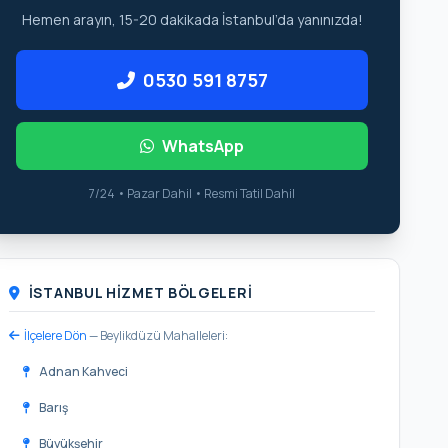
Hemen arayın, 15-20 dakikada İstanbul’da yanınızda!
0530 591 8757
WhatsApp
7/24 • Pazar Dahil • Resmi Tatil Dahil
İSTANBUL HIZMET BÖLGELERI
İlçelere Dön
— Beylikdüzü Mahalleleri:
Adnan Kahveci
Barış
Büyükşehir