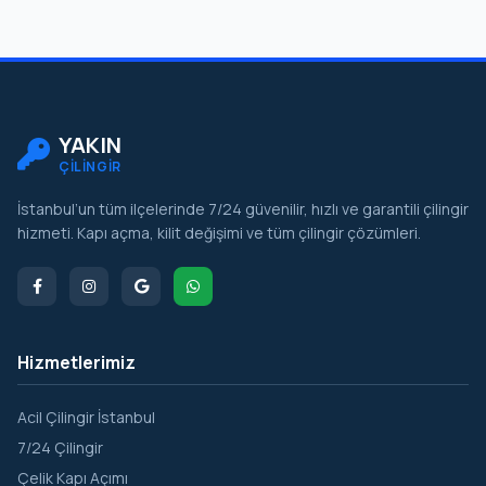
Yassıören
Yavuz Selim
Yeniköy
Yeşilbayır
YAKIN
ÇİLİNGİR
Yunus Emre
İstanbul’un tüm ilçelerinde 7/24 güvenilir, hızlı ve garantili çilingir
Zafer
hizmeti. Kapı açma, kilit değişimi ve tüm çilingir çözümleri.
Hizmetlerimiz
Acil Çilingir İstanbul
7/24 Çilingir
Çelik Kapı Açımı