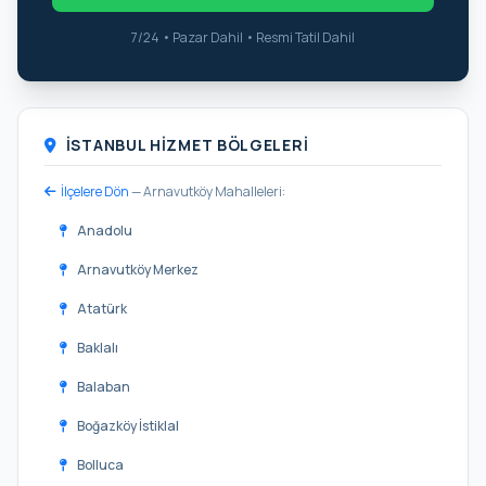
7/24 • Pazar Dahil • Resmi Tatil Dahil
İSTANBUL HIZMET BÖLGELERI
İlçelere Dön
— Arnavutköy Mahalleleri:
Anadolu
Arnavutköy Merkez
Atatürk
Baklalı
Balaban
Boğazköy İstiklal
Bolluca