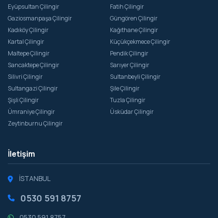
Eyüpsultan Çilingir
Fatih Çilingir
Gaziosmanpaşa Çilingir
Güngören Çilingir
Kadıköy Çilingir
Kağıthane Çilingir
Kartal Çilingir
Küçükçekmece Çilingir
Maltepe Çilingir
Pendik Çilingir
Sancaktepe Çilingir
Sarıyer Çilingir
Silivri Çilingir
Sultanbeyli Çilingir
Sultangazi Çilingir
Şile Çilingir
Şişli Çilingir
Tuzla Çilingir
Ümraniye Çilingir
Üsküdar Çilingir
Zeytinburnu Çilingir
İletişim
İSTANBUL
0530 591 8757
0530 591 8757