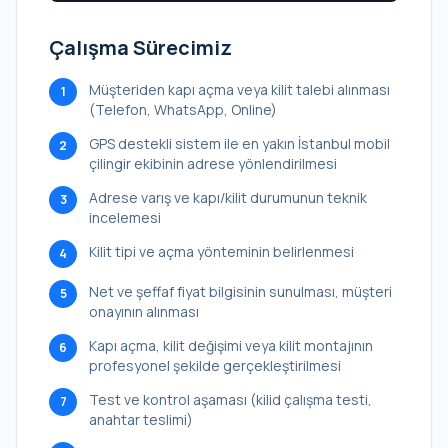
Çalışma Sürecimiz
Müşteriden kapı açma veya kilit talebi alınması
1
(Telefon, WhatsApp, Online)
GPS destekli sistem ile en yakın İstanbul mobil
2
çilingir ekibinin adrese yönlendirilmesi
Adrese varış ve kapı/kilit durumunun teknik
3
incelemesi
Kilit tipi ve açma yönteminin belirlenmesi
4
Net ve şeffaf fiyat bilgisinin sunulması, müşteri
5
onayının alınması
Kapı açma, kilit değişimi veya kilit montajının
6
profesyonel şekilde gerçekleştirilmesi
Test ve kontrol aşaması (kilid çalışma testi,
7
anahtar teslimi)