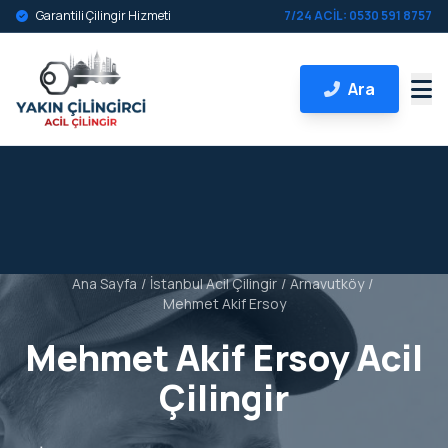
Garantili Çilingir Hizmeti
7/24 ACİL: 0530 591 8757
Ara
Ana Sayfa
/
İstanbul Acil Çilingir
/
Arnavutköy
/
Mehmet Akif Ersoy
Mehmet Akif Ersoy Acil
Çilingir