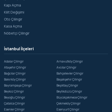
Kapı Açma
Kilit Değişimi
Oto Çilingir
Kasa Açma
Nöbetçi Çilingir
İstanbul İlçeleri
Adalar Çilingir
Arnavutköy Çilingir
Ataşehir Çilingir
Avcılar Çilingir
Bağcılar Çilingir
Bahçelievler Çilingir
Bakırköy Çilingir
Başakşehir Çilingir
Bayrampaşa Çilingir
Beşiktaş Çilingir
Beykoz Çilingir
Beylikdüzü Çilingir
Beyoğlu Çilingir
Büyükçekmece Çilingir
Çatalca Çilingir
Çekmeköy Çilingir
Esenler Çilingir
Esenyurt Çilingir