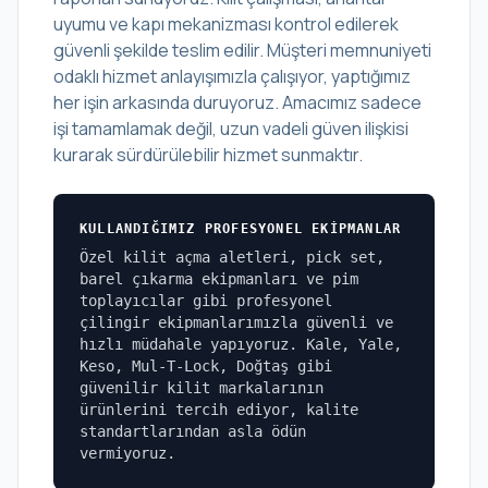
uyumu ve kapı mekanizması kontrol edilerek
güvenli şekilde teslim edilir. Müşteri memnuniyeti
odaklı hizmet anlayışımızla çalışıyor, yaptığımız
her işin arkasında duruyoruz. Amacımız sadece
işi tamamlamak değil, uzun vadeli güven ilişkisi
kurarak sürdürülebilir hizmet sunmaktır.
KULLANDIĞIMIZ PROFESYONEL EKIPMANLAR
Özel kilit açma aletleri, pick set,
barel çıkarma ekipmanları ve pim
toplayıcılar gibi profesyonel
çilingir ekipmanlarımızla güvenli ve
hızlı müdahale yapıyoruz. Kale, Yale,
Keso, Mul-T-Lock, Doğtaş gibi
güvenilir kilit markalarının
ürünlerini tercih ediyor, kalite
standartlarından asla ödün
vermiyoruz.