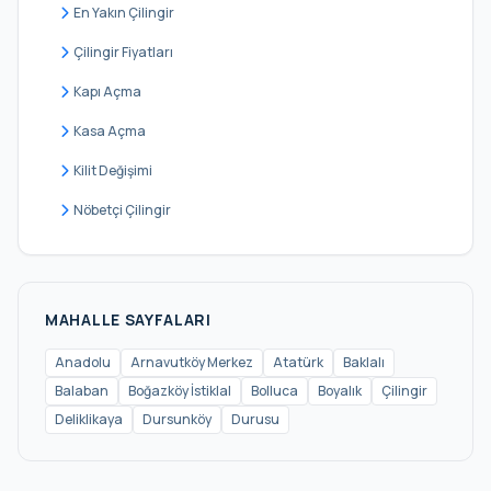
İslambey
En Yakın Çilingir
Karaburun
Çilingir Fiyatları
Karlıbayır
Kapı Açma
Mareşal Fevzi Çakmak
Kasa Açma
Mavigöl
Kilit Değişimi
Mehmet Akif Ersoy
Nöbetçi Çilingir
Mustafa Kemal Paşa
Nenehatun
Ömerli
MAHALLE SAYFALARI
Sazlıbosna
Anadolu
Arnavutköy Merkez
Atatürk
Baklalı
Balaban
Boğazköy İstiklal
Bolluca
Boyalık
Çilingir
Taşoluk
Deliklikaya
Dursunköy
Durusu
Tayakadın
Terkos