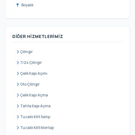
Boyalık
Çilingir
Deliklikaya
DIĞER HIZMETLERIMIZ
Dursunköy
Durusu
Çilingir
Fatih
7/24 Çilingir
Hacımaşlı
Çelik Kapı Açımı
Hadımköy
Oto Çilingir
Haraççı
Çelik Kapı Açma
Hastane
Tahta Kapı Açma
Hicret
Tuzaklı Kilit Satışı
İmrahor
Tuzaklı Kilit Montajı