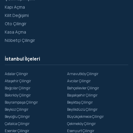
Kapı Açma
Kilit Değişimi
Oto Çilingir
Kasa Açma
Nöbetçi Çilingir
İstanbul İlçeleri
Adalar Çilingir
Arnavutköy Çilingir
Ataşehir Çilingir
Avcılar Çilingir
Bağcılar Çilingir
Bahçelievler Çilingir
Bakırköy Çilingir
Başakşehir Çilingir
Bayrampaşa Çilingir
Beşiktaş Çilingir
Beykoz Çilingir
Beylikdüzü Çilingir
Beyoğlu Çilingir
Büyükçekmece Çilingir
Çatalca Çilingir
Çekmeköy Çilingir
Esenler Çilingir
Esenyurt Çilingir