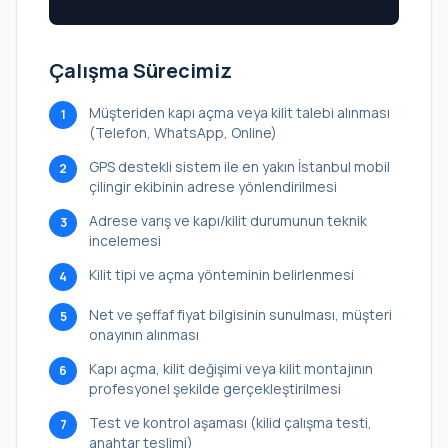
Çalışma Sürecimiz
Müşteriden kapı açma veya kilit talebi alınması
1
(Telefon, WhatsApp, Online)
GPS destekli sistem ile en yakın İstanbul mobil
2
çilingir ekibinin adrese yönlendirilmesi
Adrese varış ve kapı/kilit durumunun teknik
3
incelemesi
Kilit tipi ve açma yönteminin belirlenmesi
4
Net ve şeffaf fiyat bilgisinin sunulması, müşteri
5
onayının alınması
Kapı açma, kilit değişimi veya kilit montajının
6
profesyonel şekilde gerçekleştirilmesi
Test ve kontrol aşaması (kilid çalışma testi,
7
anahtar teslimi)