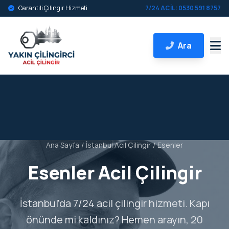
Garantili Çilingir Hizmeti
7/24 ACİL: 0530 591 8757
Ara
Ana Sayfa
/
İstanbul Acil Çilingir
/
Esenler
Esenler Acil Çilingir
İstanbul’da 7/24 acil çilingir hizmeti. Kapı
önünde mi kaldınız? Hemen arayın, 20