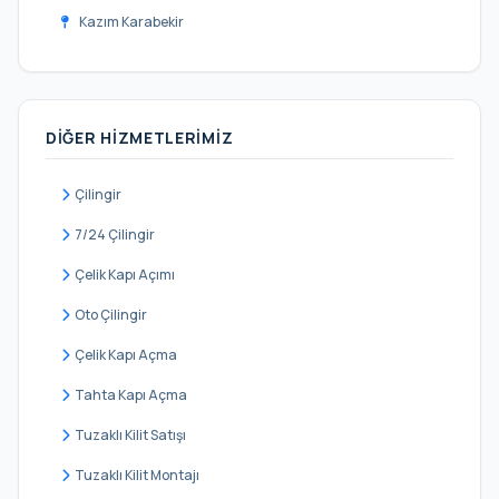
Kazım Karabekir
Kemer
Menderes
DIĞER HIZMETLERIMIZ
Mimar Sinan
Namık Kemal
Çilingir
Nine Hatun
7/24 Çilingir
Oruçreis
Çelik Kapı Açımı
Tuna
Oto Çilingir
Turgut Reis
Çelik Kapı Açma
Yavuz Selim
Tahta Kapı Açma
Tuzaklı Kilit Satışı
Tuzaklı Kilit Montajı