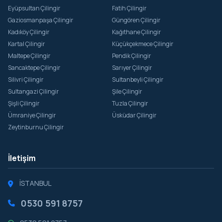
Eyüpsultan Çilingir
Fatih Çilingir
Gaziosmanpaşa Çilingir
Güngören Çilingir
Kadıköy Çilingir
Kağıthane Çilingir
Kartal Çilingir
Küçükçekmece Çilingir
Maltepe Çilingir
Pendik Çilingir
Sancaktepe Çilingir
Sarıyer Çilingir
Silivri Çilingir
Sultanbeyli Çilingir
Sultangazi Çilingir
Şile Çilingir
Şişli Çilingir
Tuzla Çilingir
Ümraniye Çilingir
Üsküdar Çilingir
Zeytinburnu Çilingir
İletişim
İSTANBUL
0530 591 8757