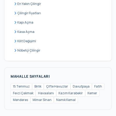
En Yakın Çilingir
Çilingir Fiyatları
Kapı Açma
Kasa Açma
Kilit Değişimi
Nöbetçi Çilingir
MAHALLE SAYFALARI
15 Temmuz
Birlik
Çifte Havuzlar
Davutpaşa
Fatih
Fevzi Çakmak
Havaalanı
Kazım Karabekir
Kemer
Menderes
Mimar Sinan
Namık Kemal