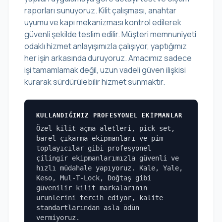
raporları sunuyoruz. Kilit çalışması, anahtar
uyumu ve kapı mekanizması kontrol edilerek
güvenli şekilde teslim edilir. Müşteri memnuniyeti
odaklı hizmet anlayışımızla çalışıyor, yaptığımız
her işin arkasında duruyoruz. Amacımız sadece
işi tamamlamak değil, uzun vadeli güven ilişkisi
kurarak sürdürülebilir hizmet sunmaktır.
KULLANDIĞIMIZ PROFESYONEL EKIPMANLAR
Özel kilit açma aletleri, pick set,
barel çıkarma ekipmanları ve pim
toplayıcılar gibi profesyonel
çilingir ekipmanlarımızla güvenli ve
hızlı müdahale yapıyoruz. Kale, Yale,
Keso, Mul-T-Lock, Doğtaş gibi
güvenilir kilit markalarının
ürünlerini tercih ediyor, kalite
standartlarından asla ödün
vermiyoruz.