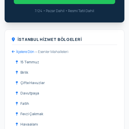
7/24 • Pazar Dahil • Resmi Tatil Dahil
İSTANBUL HIZMET BÖLGELERI
İlçelere Dön
— Esenler Mahalleleri:
15 Temmuz
Birlik
Çifte Havuzlar
Davutpaşa
Fatih
Fevzi Çakmak
Havaalanı