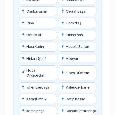
Cankurtaran
Cerrahpaşa
Cibali
Demirtaş
Derviş Ali
Eminsinan
Hacı Kadın
Haseki Sultan
Hırka-i Şerif
Hobyar
Hoca
Hoca Rüstem
Gıyasettin
İskenderpaşa
Kalenderhane
Karagümrük
Katip Kasım
Kemalpaşa
Kocamustafapaşa