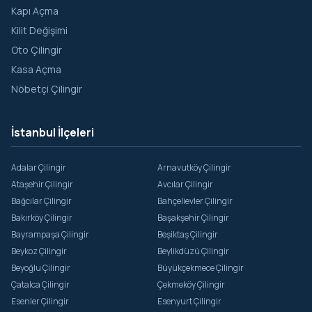
Kapı Açma
Şehremini
Kilit Değişimi
Oto Çilingir
Tahtakale
Kasa Açma
Taya Hatun
Nöbetçi Çilingir
Topkapı
Yavuz Sinan
İstanbul İlçeleri
Yavuz Sultan Selim
Adalar Çilingir
Arnavutköy Çilingir
Yedikule
Ataşehir Çilingir
Avcılar Çilingir
Zeyrek
Bağcılar Çilingir
Bahçelievler Çilingir
Bakırköy Çilingir
Başakşehir Çilingir
Bayrampaşa Çilingir
Beşiktaş Çilingir
Beykoz Çilingir
Beylikdüzü Çilingir
Beyoğlu Çilingir
Büyükçekmece Çilingir
Çatalca Çilingir
Çekmeköy Çilingir
Esenler Çilingir
Esenyurt Çilingir