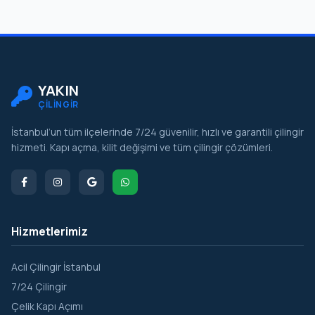
Mimar Hayrettin
Mimar Kemalettin
Molla Fenari
Molla Gürani
YAKIN
ÇİLİNGİR
Molla Hüsrev
İstanbul’un tüm ilçelerinde 7/24 güvenilir, hızlı ve garantili çilingir
Muhsine Hatun
hizmeti. Kapı açma, kilit değişimi ve tüm çilingir çözümleri.
Nişanca
Rüstempaşa
Silivrikapı
Hizmetlerimiz
Sultan Ahmet
Sururi
Acil Çilingir İstanbul
7/24 Çilingir
Süleymaniye
Çelik Kapı Açımı
Sümbül Efendi