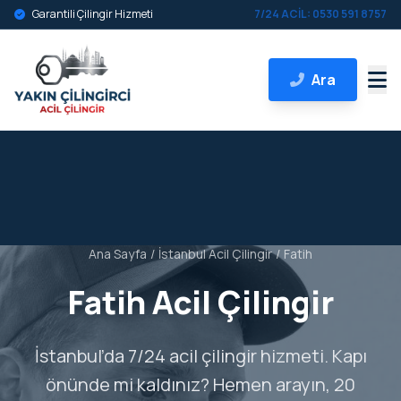
Garantili Çilingir Hizmeti
7/24 ACİL: 0530 591 8757
Ara
Ana Sayfa
/
İstanbul Acil Çilingir
/
Fatih
Fatih Acil Çilingir
İstanbul’da 7/24 acil çilingir hizmeti. Kapı
önünde mi kaldınız? Hemen arayın, 20