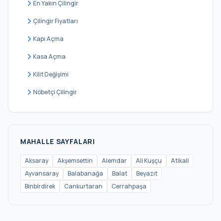
En Yakın Çilingir
Hoca Gıyasettin
Çilingir Fiyatları
Hoca Rüstem
Kapı Açma
İskenderpaşa
Kasa Açma
Kalenderhane
Kilit Değişimi
Karagümrük
Nöbetçi Çilingir
Katip Kasım
Kemalpaşa
Kocamustafapaşa
MAHALLE SAYFALARI
Küçük Ayasofya
Aksaray
Akşemsettin
Alemdar
Ali Kuşçu
Atikali
Ayvansaray
Balabanağa
Balat
Beyazıt
Mercan
Binbirdirek
Cankurtaran
Cerrahpaşa
Mesihpaşa
Mevlanakapı