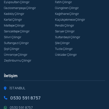
Eyüpsultan Çilingir
Fatih Çilingir
Gaziosmanpaşa Çilingir
Güngören Çilingir
Kadıköy Çilingir
Kağıthane Çilingir
Kartal Çilingir
Küçükçekmece Çilingir
Maltepe Çilingir
Pendik Çilingir
Sancaktepe Çilingir
Sarıyer Çilingir
Silivri Çilingir
Sultanbeyli Çilingir
Sultangazi Çilingir
Şile Çilingir
Şişli Çilingir
Tuzla Çilingir
Ümraniye Çilingir
Üsküdar Çilingir
Zeytinburnu Çilingir
İletişim
İSTANBUL
0530 591 8757
0530 591 8757