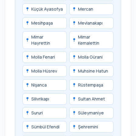
Küçük Ayasofya
Mercan
Mesihpaşa
Mevlanakapı
Mimar
Mimar
Hayrettin
Kemalettin
Molla Fenari
Molla Gürani
Molla Hüsrev
Muhsine Hatun
Nişanca
Rüstempaşa
Silivrikapı
Sultan Ahmet
Sururi
Süleymaniye
Sümbül Efendi
Şehremini