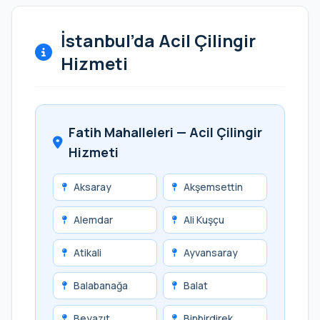
İstanbul’da Acil Çilingir
Hizmeti
Fatih Mahalleleri — Acil Çilingir
Hizmeti
Aksaray
Akşemsettin
Alemdar
Ali Kuşçu
Atikali
Ayvansaray
Balabanağa
Balat
Beyazıt
Binbirdirek