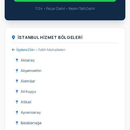
7/24 • Pazar Dahil • Resmi Tatil Dahil
İSTANBUL HIZMET BÖLGELERI
İlçelere Dön
— Fatih Mahalleleri:
Aksaray
Akşemsettin
Alemdar
Ali Kuşçu
Atikali
Ayvansaray
Balabanağa