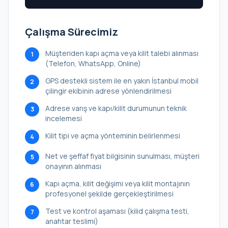
Çalışma Sürecimiz
Müşteriden kapı açma veya kilit talebi alınması
1
(Telefon, WhatsApp, Online)
GPS destekli sistem ile en yakın İstanbul mobil
2
çilingir ekibinin adrese yönlendirilmesi
Adrese varış ve kapı/kilit durumunun teknik
3
incelemesi
Kilit tipi ve açma yönteminin belirlenmesi
4
Net ve şeffaf fiyat bilgisinin sunulması, müşteri
5
onayının alınması
Kapı açma, kilit değişimi veya kilit montajının
6
profesyonel şekilde gerçekleştirilmesi
Test ve kontrol aşaması (kilid çalışma testi,
7
anahtar teslimi)