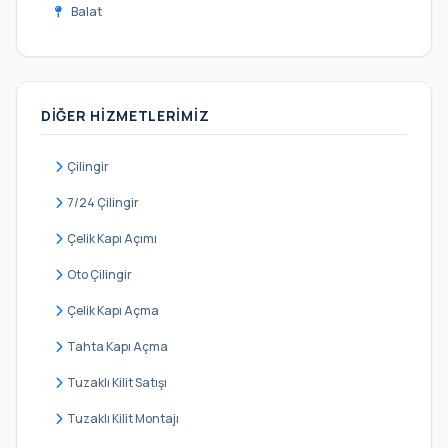
Balat
Beyazıt
Binbirdirek
DIĞER HIZMETLERIMIZ
Cankurtaran
Cerrahpaşa
Çilingir
Cibali
7/24 Çilingir
Demirtaş
Çelik Kapı Açımı
Derviş Ali
Oto Çilingir
Eminsinan
Çelik Kapı Açma
Hacı Kadın
Tahta Kapı Açma
Haseki Sultan
Tuzaklı Kilit Satışı
Hırka-i Şerif
Tuzaklı Kilit Montajı
Hobyar