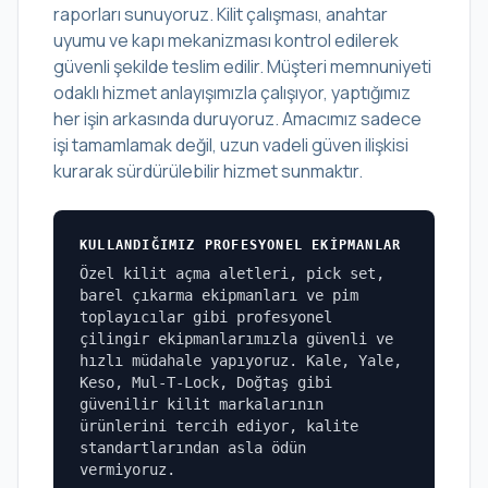
raporları sunuyoruz. Kilit çalışması, anahtar
uyumu ve kapı mekanizması kontrol edilerek
güvenli şekilde teslim edilir. Müşteri memnuniyeti
odaklı hizmet anlayışımızla çalışıyor, yaptığımız
her işin arkasında duruyoruz. Amacımız sadece
işi tamamlamak değil, uzun vadeli güven ilişkisi
kurarak sürdürülebilir hizmet sunmaktır.
KULLANDIĞIMIZ PROFESYONEL EKIPMANLAR
Özel kilit açma aletleri, pick set,
barel çıkarma ekipmanları ve pim
toplayıcılar gibi profesyonel
çilingir ekipmanlarımızla güvenli ve
hızlı müdahale yapıyoruz. Kale, Yale,
Keso, Mul-T-Lock, Doğtaş gibi
güvenilir kilit markalarının
ürünlerini tercih ediyor, kalite
standartlarından asla ödün
vermiyoruz.