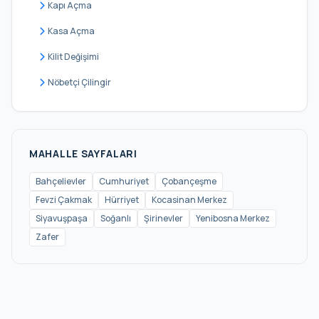
Kapı Açma
Kasa Açma
Kilit Değişimi
Nöbetçi Çilingir
MAHALLE SAYFALARI
Bahçelievler
Cumhuriyet
Çobançeşme
Fevzi Çakmak
Hürriyet
Kocasinan Merkez
Siyavuşpaşa
Soğanlı
Şirinevler
Yenibosna Merkez
Zafer