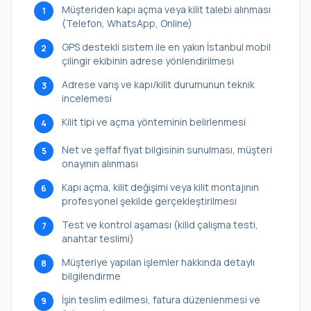
Müşteriden kapı açma veya kilit talebi alınması
1
(Telefon, WhatsApp, Online)
GPS destekli sistem ile en yakın İstanbul mobil
2
çilingir ekibinin adrese yönlendirilmesi
Adrese varış ve kapı/kilit durumunun teknik
3
incelemesi
Kilit tipi ve açma yönteminin belirlenmesi
4
Net ve şeffaf fiyat bilgisinin sunulması, müşteri
5
onayının alınması
Kapı açma, kilit değişimi veya kilit montajının
6
profesyonel şekilde gerçekleştirilmesi
Test ve kontrol aşaması (kilid çalışma testi,
7
anahtar teslimi)
Müşteriye yapılan işlemler hakkında detaylı
8
bilgilendirme
İşin teslim edilmesi, fatura düzenlenmesi ve
9