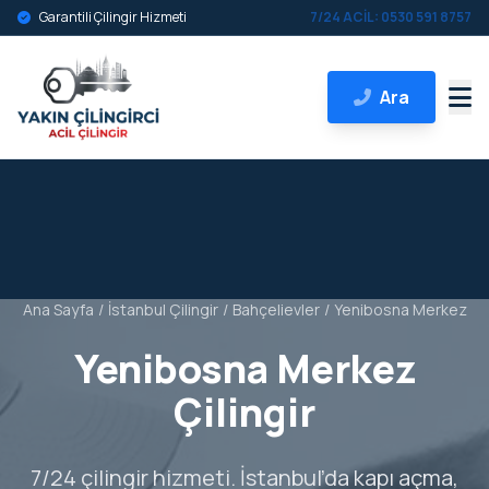
Garantili Çilingir Hizmeti
7/24 ACİL: 0530 591 8757
Ara
Ana Sayfa
/
İstanbul Çilingir
/
Bahçelievler
/
Yenibosna Merkez
Yenibosna Merkez
Çilingir
7/24 çilingir hizmeti. İstanbul’da kapı açma,