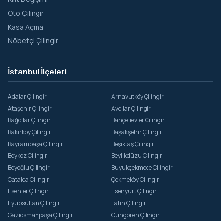
Oto Çilingir
Kasa Açma
Nöbetçi Çilingir
İstanbul İlçeleri
Adalar Çilingir
Arnavutköy Çilingir
Ataşehir Çilingir
Avcılar Çilingir
Bağcılar Çilingir
Bahçelievler Çilingir
Bakırköy Çilingir
Başakşehir Çilingir
Bayrampaşa Çilingir
Beşiktaş Çilingir
Beykoz Çilingir
Beylikdüzü Çilingir
Beyoğlu Çilingir
Büyükçekmece Çilingir
Çatalca Çilingir
Çekmeköy Çilingir
Esenler Çilingir
Esenyurt Çilingir
Eyüpsultan Çilingir
Fatih Çilingir
Gaziosmanpaşa Çilingir
Güngören Çilingir