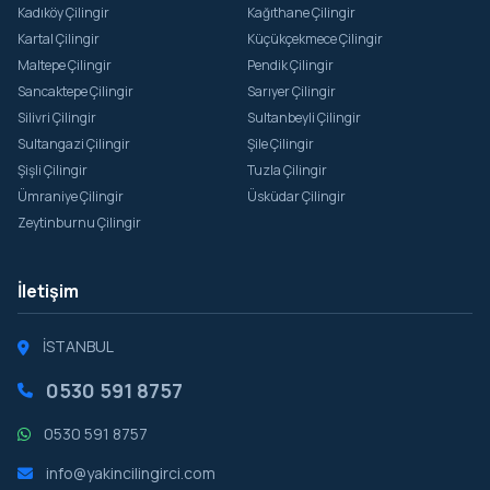
Kadıköy Çilingir
Kağıthane Çilingir
Kartal Çilingir
Küçükçekmece Çilingir
Maltepe Çilingir
Pendik Çilingir
Sancaktepe Çilingir
Sarıyer Çilingir
Silivri Çilingir
Sultanbeyli Çilingir
Sultangazi Çilingir
Şile Çilingir
Şişli Çilingir
Tuzla Çilingir
Ümraniye Çilingir
Üsküdar Çilingir
Zeytinburnu Çilingir
İletişim
İSTANBUL
0530 591 8757
0530 591 8757
info@yakincilingirci.com