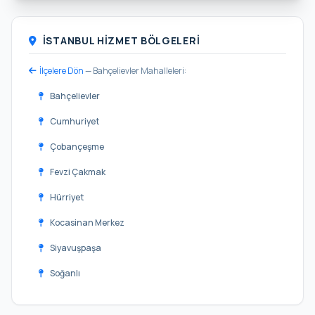
İSTANBUL HIZMET BÖLGELERI
İlçelere Dön
— Bahçelievler Mahalleleri:
Bahçelievler
Cumhuriyet
Çobançeşme
Fevzi Çakmak
Hürriyet
Kocasinan Merkez
Siyavuşpaşa
Soğanlı
Şirinevler