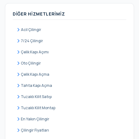
Yenibosna Merkez
DIĞER HIZMETLERIMIZ
Zafer
Acil Çilingir
7/24 Çilingir
Çelik Kapı Açımı
Oto Çilingir
Çelik Kapı Açma
Tahta Kapı Açma
Tuzaklı Kilit Satışı
Tuzaklı Kilit Montajı
En Yakın Çilingir
Çilingir Fiyatları