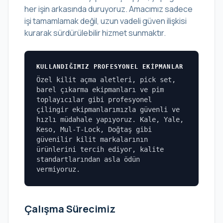
her işin arkasında duruyoruz. Amacımız sadece
işi tamamlamak değil, uzun vadeli güven ilişkisi
kurarak sürdürülebilir hizmet sunmaktır.
KULLANDIĞIMIZ PROFESYONEL EKIPMANLAR
Özel kilit açma aletleri, pick set,
barel çıkarma ekipmanları ve pim
toplayıcılar gibi profesyonel
çilingir ekipmanlarımızla güvenli ve
hızlı müdahale yapıyoruz. Kale, Yale,
Keso, Mul-T-Lock, Doğtaş gibi
güvenilir kilit markalarının
ürünlerini tercih ediyor, kalite
standartlarından asla ödün
vermiyoruz.
Çalışma Sürecimiz