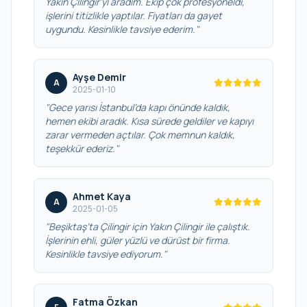
Yakın Çilingir’yi aradım. Ekip çok profesyoneldi,
işlerini titizlikle yaptılar. Fiyatları da gayet
uygundu. Kesinlikle tavsiye ederim."
Ayşe Demir
A
2025-01-10
"Gece yarısı İstanbul’da kapı önünde kaldık,
hemen ekibi aradık. Kısa sürede geldiler ve kapıyı
zarar vermeden açtılar. Çok memnun kaldık,
teşekkür ederiz."
Ahmet Kaya
A
2025-01-05
"Beşiktaş’ta Çilingir için Yakın Çilingir ile çalıştık.
İşlerinin ehli, güler yüzlü ve dürüst bir firma.
Kesinlikle tavsiye ediyorum."
Fatma Özkan