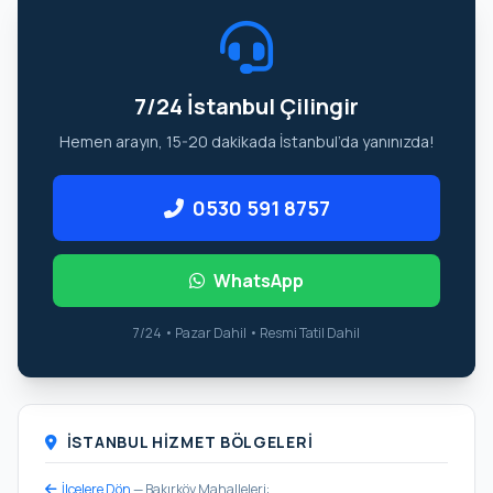
7/24 İstanbul Çilingir
Hemen arayın, 15-20 dakikada İstanbul’da yanınızda!
0530 591 8757
WhatsApp
7/24 • Pazar Dahil • Resmi Tatil Dahil
İSTANBUL HIZMET BÖLGELERI
İlçelere Dön
— Bakırköy Mahalleleri: