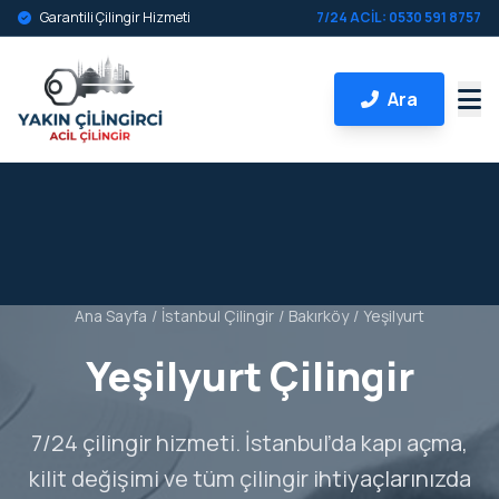
Garantili Çilingir Hizmeti
7/24 ACİL: 0530 591 8757
Ara
Ana Sayfa
/
İstanbul Çilingir
/
Bakırköy
/
Yeşilyurt
Yeşilyurt Çilingir
7/24 çilingir hizmeti. İstanbul’da kapı açma,
kilit değişimi ve tüm çilingir ihtiyaçlarınızda