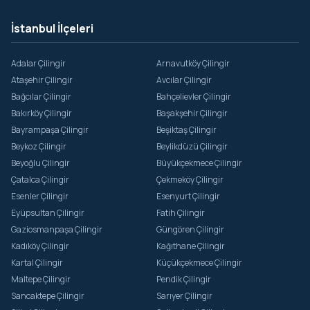
İstanbul İlçeleri
Adalar Çilingir
Arnavutköy Çilingir
Ataşehir Çilingir
Avcılar Çilingir
Bağcılar Çilingir
Bahçelievler Çilingir
Bakırköy Çilingir
Başakşehir Çilingir
Bayrampaşa Çilingir
Beşiktaş Çilingir
Beykoz Çilingir
Beylikdüzü Çilingir
Beyoğlu Çilingir
Büyükçekmece Çilingir
Çatalca Çilingir
Çekmeköy Çilingir
Esenler Çilingir
Esenyurt Çilingir
Eyüpsultan Çilingir
Fatih Çilingir
Gaziosmanpaşa Çilingir
Güngören Çilingir
Kadıköy Çilingir
Kağıthane Çilingir
Kartal Çilingir
Küçükçekmece Çilingir
Maltepe Çilingir
Pendik Çilingir
Sancaktepe Çilingir
Sarıyer Çilingir