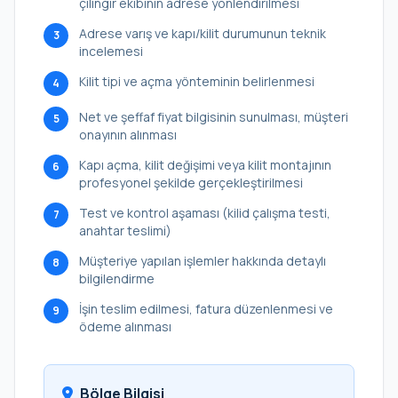
çilingir ekibinin adrese yönlendirilmesi
Adrese varış ve kapı/kilit durumunun teknik
3
incelemesi
Kilit tipi ve açma yönteminin belirlenmesi
4
Net ve şeffaf fiyat bilgisinin sunulması, müşteri
5
onayının alınması
Kapı açma, kilit değişimi veya kilit montajının
6
profesyonel şekilde gerçekleştirilmesi
Test ve kontrol aşaması (kilid çalışma testi,
7
anahtar teslimi)
Müşteriye yapılan işlemler hakkında detaylı
8
bilgilendirme
İşin teslim edilmesi, fatura düzenlenmesi ve
9
ödeme alınması
Bölge Bilgisi