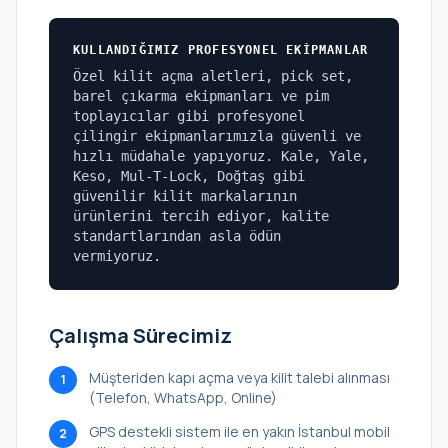
KULLANDIĞIMIZ PROFESYONEL EKIPMANLAR
Özel kilit açma aletleri, pick set,
barel çıkarma ekipmanları ve pim
toplayıcılar gibi profesyonel
çilingir ekipmanlarımızla güvenli ve
hızlı müdahale yapıyoruz. Kale, Yale,
Keso, Mul-T-Lock, Doğtaş gibi
güvenilir kilit markalarının
ürünlerini tercih ediyor, kalite
standartlarından asla ödün
vermiyoruz.
Çalışma Sürecimiz
Müşteriden kapı açma veya kilit talebi alınması
1
(Telefon, WhatsApp, Online)
GPS destekli sistem ile en yakın İstanbul mobil
2