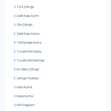
Yeşilyurt
7/24 Çilingir
Zeytinlik
Çelik Kapı Açımı
Zuhuratbaba
Oto Çilingir
Çelik Kapı Açma
Tahta Kapı Açma
Tuzaklı Kilit Satışı
Tuzaklı Kilit Montajı
En Yakın Çilingir
Çilingir Fiyatları
Kapı Açma
Kasa Açma
Kilit Değişimi