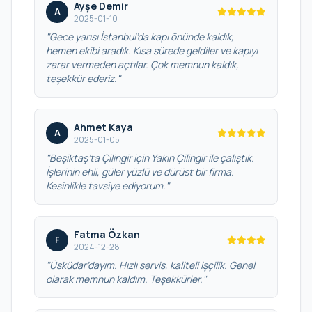
Ayşe Demir
A
2025-01-10
"Gece yarısı İstanbul’da kapı önünde kaldık,
hemen ekibi aradık. Kısa sürede geldiler ve kapıyı
zarar vermeden açtılar. Çok memnun kaldık,
teşekkür ederiz."
Ahmet Kaya
A
2025-01-05
"Beşiktaş’ta Çilingir için Yakın Çilingir ile çalıştık.
İşlerinin ehli, güler yüzlü ve dürüst bir firma.
Kesinlikle tavsiye ediyorum."
Fatma Özkan
F
2024-12-28
"Üsküdar’dayım. Hızlı servis, kaliteli işçilik. Genel
olarak memnun kaldım. Teşekkürler."