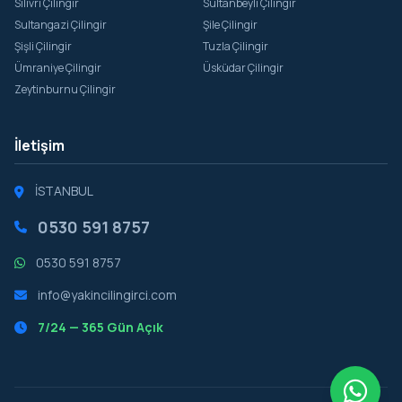
Silivri Çilingir
Sultanbeyli Çilingir
Sultangazi Çilingir
Şile Çilingir
Şişli Çilingir
Tuzla Çilingir
Ümraniye Çilingir
Üsküdar Çilingir
Zeytinburnu Çilingir
İletişim
İSTANBUL
0530 591 8757
0530 591 8757
info@yakincilingirci.com
7/24 — 365 Gün Açık