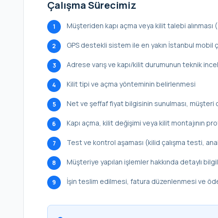
Çalışma Sürecimiz
Müşteriden kapı açma veya kilit talebi alınması
1
GPS destekli sistem ile en yakın İstanbul mobil ç
2
Adrese varış ve kapı/kilit durumunun teknik inc
3
Kilit tipi ve açma yönteminin belirlenmesi
4
Net ve şeffaf fiyat bilgisinin sunulması, müşteri 
5
Kapı açma, kilit değişimi veya kilit montajının p
6
Test ve kontrol aşaması (kilid çalışma testi, ana
7
Müşteriye yapılan işlemler hakkında detaylı bilg
8
İşin teslim edilmesi, fatura düzenlenmesi ve ö
9