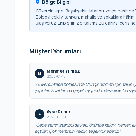
Bölge Bilgisi
Güvercintepe, Başakşehir, İstanbul ve çevresinde 7
Bölgeyi çok iyi tanıyan, mahalle ve sokaklara hâkim
ulaşıyoruz. Ekiplerimiz ortalama 20 dakika içerisin
Müşteri Yorumları
Mehmet Yılmaz
M
2025-01-15
"Güvercintepe bölgesinde Çilingir hizmeti için Yakın Çili
yaptılar. Fiyatları da gayet uygundu. Kesinlikle tavsiy
Ayşe Demir
A
2025-01-10
"Gece yarısı İstanbul’da kapı önünde kaldık, hemen eki
açtılar. Çok memnun kaldık, teşekkür ederiz."