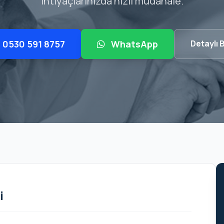
ihtiyaçlarınızda hızlı müdahale.
0530 591 8757
WhatsApp
Detaylı B
i