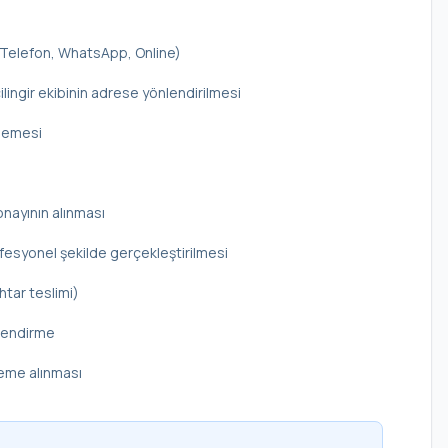
 (Telefon, WhatsApp, Online)
ilingir ekibinin adrese yönlendirilmesi
elemesi
onayının alınması
rofesyonel şekilde gerçekleştirilmesi
htar teslimi)
ilendirme
deme alınması