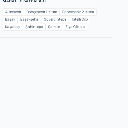
MAHALLE SAYFALARI
Altınşehir
Bahçeşehir 1. Kısım
Bahçeşehir 2. Kısım
Başak
Başakşehir
Güvercintepe
İkitelli Osb
Kayabaşı
Şahintepe
Şamlar
Ziya Gökalp