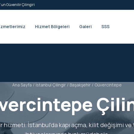
’un Güvenilir Çilingiri
izmetlerimiz
Hizmet Bölgeleri
Galeri
SSS
Ana Sayfa
/
İstanbul Çilingir
/
Başakşehir
/
Güvercintepe
ercintepe Çili
ir hizmeti. İstanbul’da kapı açma, kilit değişimi ve 