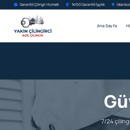
Garantili Çilingir Hizmeti
%100 Garantili İşçilik
İstanbul
Ana Sayfa
H
Güv
7/24 çiling