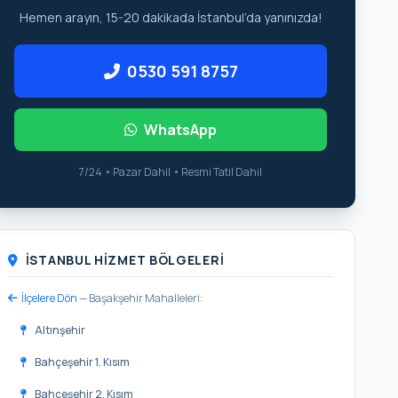
Hemen arayın, 15-20 dakikada İstanbul’da yanınızda!
0530 591 8757
WhatsApp
7/24 • Pazar Dahil • Resmi Tatil Dahil
İSTANBUL HIZMET BÖLGELERI
İlçelere Dön
— Başakşehir Mahalleleri:
Altınşehir
Bahçeşehir 1. Kısım
Bahçeşehir 2. Kısım