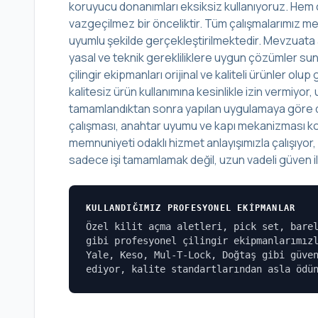
koruyucu donanımları eksiksiz kullanıyoruz. Hem ç
vazgeçilmez bir önceliktir. Tüm çalışmalarımız mes
uyumlu şekilde gerçekleştirilmektedir. Mevzuata 
yasal ve teknik gerekliliklere uygun çözümler sunu
çilingir ekipmanları orijinal ve kaliteli ürünler o
kalitesiz ürün kullanımına kesinlikle izin vermiyo
tamamlandıktan sonra yapılan uygulamaya göre det
çalışması, anahtar uyumu ve kapı mekanizması kont
memnuniyeti odaklı hizmet anlayışımızla çalışıyor
sadece işi tamamlamak değil, uzun vadeli güven ili
KULLANDIĞIMIZ PROFESYONEL EKIPMANLAR
Özel kilit açma aletleri, pick set, bare
gibi profesyonel çilingir ekipmanlarımız
Yale, Keso, Mul-T-Lock, Doğtaş gibi güve
ediyor, kalite standartlarından asla ödü