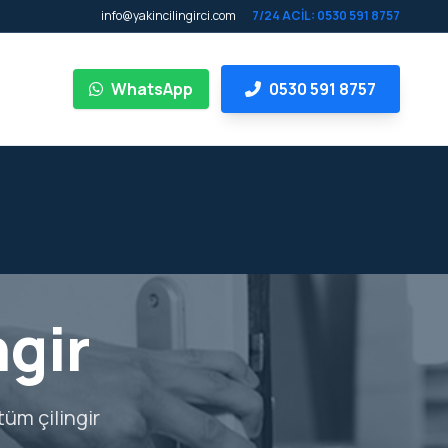
info@yakincilingirci.com
7/24 ACİL: 0530 591 8757
WhatsApp
0530 591 8757
ngir
tüm çilingir