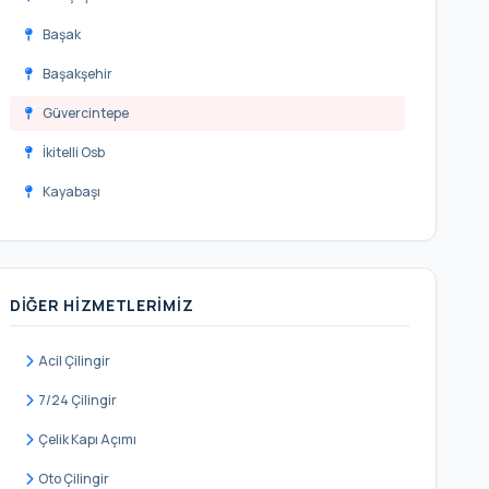
Başak
Başakşehir
Güvercintepe
İkitelli Osb
Kayabaşı
Şahintepe
Şamlar
DIĞER HIZMETLERIMIZ
Ziya Gökalp
Acil Çilingir
7/24 Çilingir
Çelik Kapı Açımı
Oto Çilingir