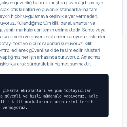
alışan güvenliği hem de müşteri güvenliği bizim için
leki etik kuralları ve güvenlik standartlarına tam
aykırı hiçbir uygulamaya kesinlikle yer vermeden,
yoruz. Kullandığımız tüm kilit, barel, anahtar ve
lup güvenilir markalardan temin edilmektedir. Sahte veya
r, uzun ömürlü ve güvenli sistemler kuruyoruz. İşlemler
aylı test ve ölçüm raporları sunuyoruz. Kilit
rol edilerek güvenli şekilde teslim edilir. Müşteri
, yaptığımız her işin arkasında duruyoruz. Amacımız
şkisi kurarak sürdürülebilir hizmet sunmaktır.
l çıkarma ekipmanları ve pim toplayıcılar
la güvenli ve hızlı müdahale yapıyoruz. Kale,
nilir kilit markalarının ürünlerini tercih
n vermiyoruz.