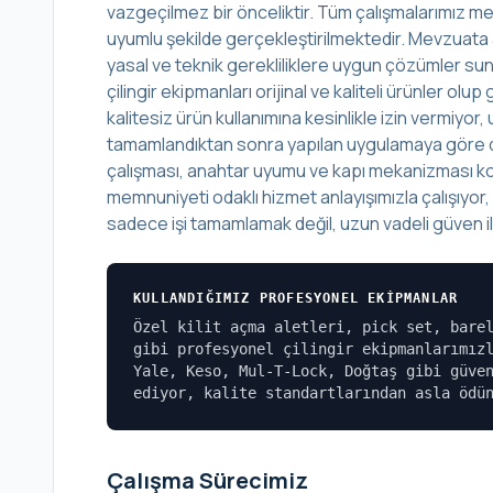
vazgeçilmez bir önceliktir. Tüm çalışmalarımız mes
uyumlu şekilde gerçekleştirilmektedir. Mevzuata 
yasal ve teknik gerekliliklere uygun çözümler sunu
çilingir ekipmanları orijinal ve kaliteli ürünler o
kalitesiz ürün kullanımına kesinlikle izin vermiyo
tamamlandıktan sonra yapılan uygulamaya göre det
çalışması, anahtar uyumu ve kapı mekanizması kont
memnuniyeti odaklı hizmet anlayışımızla çalışıyor
sadece işi tamamlamak değil, uzun vadeli güven ili
KULLANDIĞIMIZ PROFESYONEL EKIPMANLAR
Özel kilit açma aletleri, pick set, bare
gibi profesyonel çilingir ekipmanlarımız
Yale, Keso, Mul-T-Lock, Doğtaş gibi güve
ediyor, kalite standartlarından asla ödü
Çalışma Sürecimiz