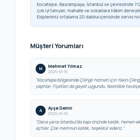
Kocatepe, Bayrampaşa, İstanbul ve çevresinde 7/24 
çok iyi tanıyan, mahalle ve sokaklara hâkim deneyim
Ekiplerimiz ortalama 20 dakika içerisinde servis no
Müşteri Yorumları
Mehmet Yılmaz
M
2025-01-15
"Kocatepe bölgesinde Çilingir hizmeti için Yakın Çilingir
yaptılar. Fiyatları da gayet uygundu. Kesinlikle tavsiy
Ayşe Demir
A
2025-01-10
"Gece yarısı İstanbul’da kapı önünde kaldık, hemen eki
açtılar. Çok memnun kaldık, teşekkür ederiz."