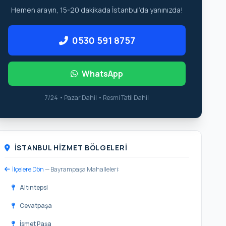
Hemen arayın, 15-20 dakikada İstanbul’da yanınızda!
0530 591 8757
WhatsApp
7/24 • Pazar Dahil • Resmi Tatil Dahil
İSTANBUL HIZMET BÖLGELERI
İlçelere Dön
— Bayrampaşa Mahalleleri:
Altıntepsi
Cevatpaşa
İsmet Paşa