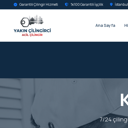
Garantili Çilingir Hizmeti
%100 Garantili İşçilik
İstanbul
Ana Sayfa
H
7/24 çiling