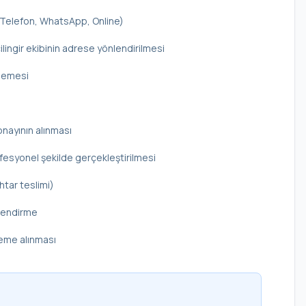
 (Telefon, WhatsApp, Online)
ilingir ekibinin adrese yönlendirilmesi
elemesi
onayının alınması
rofesyonel şekilde gerçekleştirilmesi
htar teslimi)
ilendirme
deme alınması