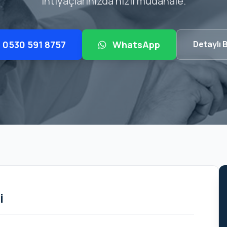
ihtiyaçlarınızda hızlı müdahale.
0530 591 8757
WhatsApp
Detaylı B
i