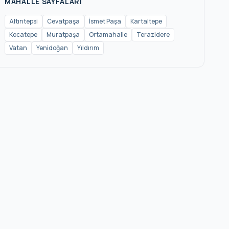
MAHALLE SAYFALARI
Altıntepsi
Cevatpaşa
İsmet Paşa
Kartaltepe
Kocatepe
Muratpaşa
Ortamahalle
Terazidere
Vatan
Yenidoğan
Yıldırım