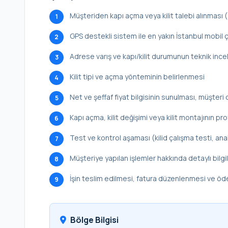
Müşteriden kapı açma veya kilit talebi alınması
1
GPS destekli sistem ile en yakın İstanbul mobil ç
2
Adrese varış ve kapı/kilit durumunun teknik inc
3
Kilit tipi ve açma yönteminin belirlenmesi
4
Net ve şeffaf fiyat bilgisinin sunulması, müşteri 
5
Kapı açma, kilit değişimi veya kilit montajının p
6
Test ve kontrol aşaması (kilid çalışma testi, ana
7
Müşteriye yapılan işlemler hakkında detaylı bilg
8
İşin teslim edilmesi, fatura düzenlenmesi ve ö
9
Bölge Bilgisi