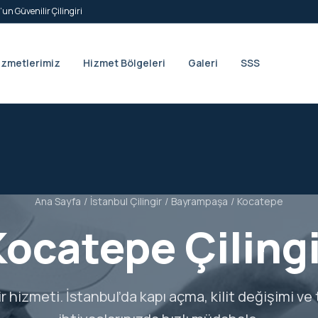
’un Güvenilir Çilingiri
izmetlerimiz
Hizmet Bölgeleri
Galeri
SSS
Ana Sayfa
/
İstanbul Çilingir
/
Bayrampaşa
/
Kocatepe
Kocatepe Çilingi
ir hizmeti. İstanbul’da kapı açma, kilit değişimi ve 