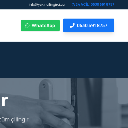
info@yakincilingirci.com
7/24 ACİL: 0530 591 8757
WhatsApp
0530 591 8757
r
tüm çilingir