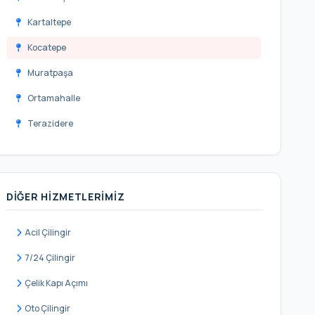
Kartaltepe
Kocatepe
Muratpaşa
Ortamahalle
Terazidere
Vatan
Yenidoğan
DIĞER HIZMETLERIMIZ
Yıldırım
Acil Çilingir
7/24 Çilingir
Çelik Kapı Açımı
Oto Çilingir