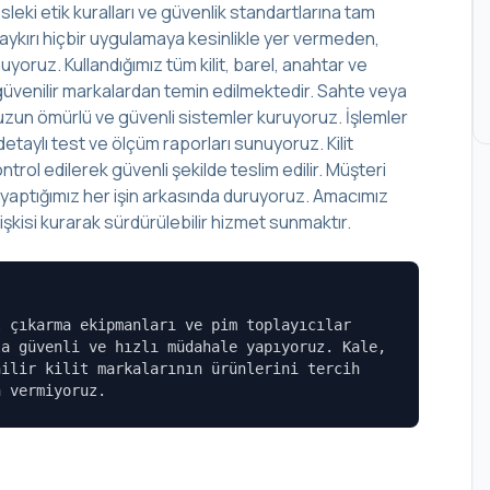
leki etik kuralları ve güvenlik standartlarına tam
aykırı hiçbir uygulamaya kesinlikle yer vermeden,
yoruz. Kullandığımız tüm kilit, barel, anahtar ve
lup güvenilir markalardan temin edilmektedir. Sahte veya
r, uzun ömürlü ve güvenli sistemler kuruyoruz. İşlemler
aylı test ve ölçüm raporları sunuyoruz. Kilit
rol edilerek güvenli şekilde teslim edilir. Müşteri
, yaptığımız her işin arkasında duruyoruz. Amacımız
şkisi kurarak sürdürülebilir hizmet sunmaktır.
l çıkarma ekipmanları ve pim toplayıcılar
la güvenli ve hızlı müdahale yapıyoruz. Kale,
nilir kilit markalarının ürünlerini tercih
n vermiyoruz.