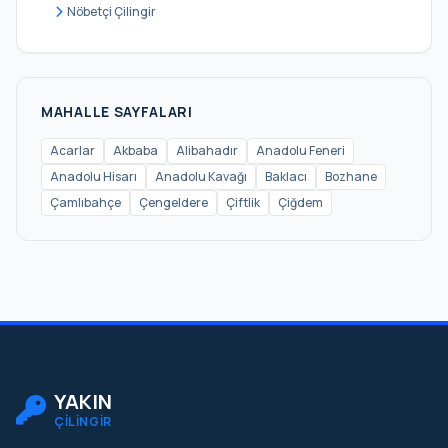
Kanlıca
Nöbetçi Çilingir
Kavacık
Kaynarca
Kılıçlı
MAHALLE SAYFALARI
Mahmutşevketpaşa
Acarlar
Akbaba
Alibahadır
Anadolu Feneri
Anadolu Hisarı
Anadolu Kavağı
Baklacı
Bozhane
Merkez
Çamlıbahçe
Çengeldere
Çiftlik
Çiğdem
Öğümce
Örnekköy
Paşabahçe
Polonezköy
Poyraz
Riva
YAKIN
ÇİLİNGİR
Rüzgarlıbahçe