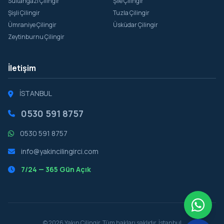
Sultangazi Çilingir
Şile Çilingir
Şişli Çilingir
Tuzla Çilingir
Ümraniye Çilingir
Üsküdar Çilingir
Zeytinburnu Çilingir
İletişim
İSTANBUL
0530 591 8757
0530 591 8757
info@yakincilingirci.com
7/24 — 365 Gün Açık
© 2026 Yakın Çilingir. Tüm hakları saklıdır. İstanbul