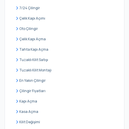
Çubuklu
7/24 Çilingir
Cumhuriyet
Çelik Kapı Açımı
Dereseki
Oto Çilingir
Elmalı
Çelik Kapı Açma
Fatih
Tahta Kapı Açma
Göksu
Tuzaklı Kilit Satışı
Göllü
Tuzaklı Kilit Montajı
Görele
En Yakın Çilingir
Göztepe
Çilingir Fiyatları
Gümüşsuyu
Kapı Açma
İncirköy
Kasa Açma
İshaklı
Kilit Değişimi