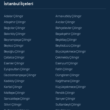
İstanbul İlçeleri
Adalar Çilingir
Arnavutköy Çilingir
Ataşehir Çilingir
Avcılar Çilingir
Bağcılar Çilingir
Bahçelievler Çilingir
Bakırköy Çilingir
Başakşehir Çilingir
Bayrampaşa Çilingir
Beşiktaş Çilingir
Beykoz Çilingir
Beylikdüzü Çilingir
Beyoğlu Çilingir
Büyükçekmece Çilingir
Çatalca Çilingir
Çekmeköy Çilingir
Esenler Çilingir
Esenyurt Çilingir
Eyüpsultan Çilingir
Fatih Çilingir
Gaziosmanpaşa Çilingir
Güngören Çilingir
Kadıköy Çilingir
Kağıthane Çilingir
Kartal Çilingir
Küçükçekmece Çilingir
Maltepe Çilingir
Pendik Çilingir
Sancaktepe Çilingir
Sarıyer Çilingir
Silivri Çilingir
Sultanbeyli Çilingir