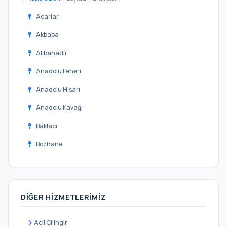
Acarlar
Akbaba
Alibahadır
Anadolu Feneri
Anadolu Hisarı
Anadolu Kavağı
Baklacı
Bozhane
Çamlıbahçe
Çengeldere
DIĞER HIZMETLERIMIZ
Çiftlik
Çiğdem
Acil Çilingir