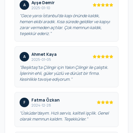
Ayşe Demir
A
2025-01-10
"Gece yarısı İstanbul’da kapı önünde kaldık,
hemen ekibi aradık. Kısa sürede geldiler ve kapıyı
zarar vermeden açtılar. Çok memnun kaldık,
teşekkür ederiz."
Ahmet Kaya
A
2025-01-05
"Beşiktaş’ta Çilingir için Yakın Çilingir ile çalıştık.
İşlerinin ehli, güler yüzlü ve dürüst bir firma.
Kesinlikle tavsiye ediyorum."
Fatma Özkan
F
2024-12-28
"Üsküdar’dayım. Hızlı servis, kaliteli işçilik. Genel
olarak memnun kaldım. Teşekkürler."