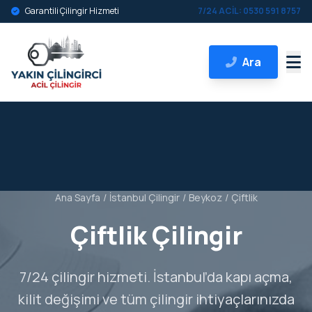
Garantili Çilingir Hizmeti
7/24 ACİL: 0530 591 8757
Ara
Ana Sayfa
/
İstanbul Çilingir
/
Beykoz
/
Çiftlik
Çiftlik Çilingir
7/24 çilingir hizmeti. İstanbul’da kapı açma,
kilit değişimi ve tüm çilingir ihtiyaçlarınızda