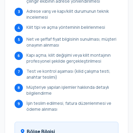
çilingir ekibinin adrese yönlendirilmesi
Adrese varış ve kapı/kilit durumunun teknik
3
incelemesi
Kilit tipi ve açma yönteminin belirlenmesi
4
Net ve şeffaf fiyat bilgisinin sunulması, müşteri
5
onayının alınması
Kapı açma, kilit değişimi veya kilit montajının
6
profesyonel şekilde gerçekleştirilmesi
Test ve kontrol aşaması (kilid çalışma testi,
7
anahtar teslimi)
Müşteriye yapılan işlemler hakkında detaylı
8
bilgilendirme
İşin teslim edilmesi, fatura düzenlenmesi ve
9
ödeme alınması
Bölge Bilgisi