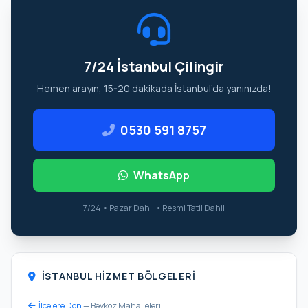
7/24 İstanbul Çilingir
Hemen arayın, 15-20 dakikada İstanbul’da yanınızda!
0530 591 8757
WhatsApp
7/24 • Pazar Dahil • Resmi Tatil Dahil
İSTANBUL HIZMET BÖLGELERI
İlçelere Dön
— Beykoz Mahalleleri: