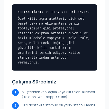
KULLANDIĞIMIZ PROFESYONEL EKIPMANLAR
Özel kilit açma aletleri, pick set,
barel çıkarma ekipmanları ve pim
toplayıcılar gibi profesyonel
çilingir ekipmanlarımızla güvenli ve
hızlı müdahale yapıyoruz. Kale, Yale,
Keso, Mul-T-Lock, Doğtaş gibi
güvenilir kilit markalarının
ürünlerini tercih ediyor, kalite
standartlarından asla ödün
vermiyoruz.
Çalışma Sürecimiz
Müşteriden kapı açma veya kilit talebi alınması
1
(Telefon, WhatsApp, Online)
GPS destekli sistem ile en yakın İstanbul mobil
2