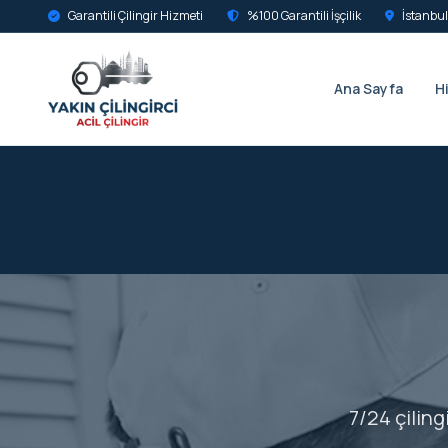
Garantili Çilingir Hizmeti
%100 Garantili İşçilik
İstanbul
Ana Sayfa
H
7/24 çiling