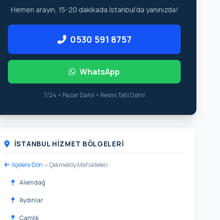
Hemen arayın, 15-20 dakikada İstanbul’da yanınızda!
0530 591 8757
WhatsApp
7/24 • Pazar Dahil • Resmi Tatil Dahil
İSTANBUL HIZMET BÖLGELERI
İlçelere Dön
— Çekmeköy Mahalleleri:
Alemdağ
Aydınlar
Çamlık