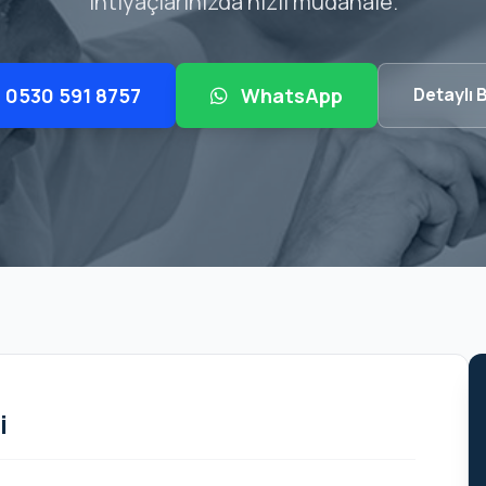
ihtiyaçlarınızda hızlı müdahale.
0530 591 8757
WhatsApp
Detaylı B
i