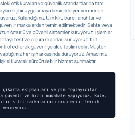
leki etik kuralları ve güvenlik standartlarına tam
aykırı hiçbir uygulamaya kesinlikle yer vermeden,
yoruz. Kullandığımız tüm kilit, barel, anahtar ve
lup güvenilir markalardan temin edilmektedir. Sahte veya
r, uzun ömürlü ve güvenli sistemler kuruyoruz. İşlemler
aylı test ve ölçüm raporları sunuyoruz. Kilit
rol edilerek güvenli şekilde teslim edilir. Müşteri
, yaptığımız her işin arkasında duruyoruz. Amacımız
şkisi kurarak sürdürülebilir hizmet sunmaktır.
l çıkarma ekipmanları ve pim toplayıcılar
la güvenli ve hızlı müdahale yapıyoruz. Kale,
nilir kilit markalarının ürünlerini tercih
n vermiyoruz.