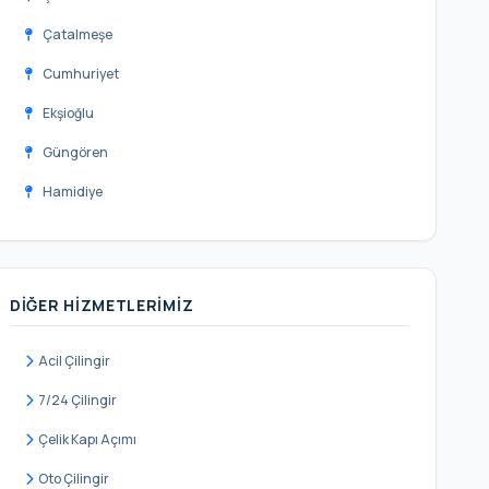
Çatalmeşe
Cumhuriyet
Ekşioğlu
Güngören
Hamidiye
Hüseyinli
Kirazlıdere
DIĞER HIZMETLERIMIZ
Koçullu
Mehmet Akif
Acil Çilingir
Merkez
7/24 Çilingir
Mimar Sinan
Çelik Kapı Açımı
Nişantepe
Oto Çilingir