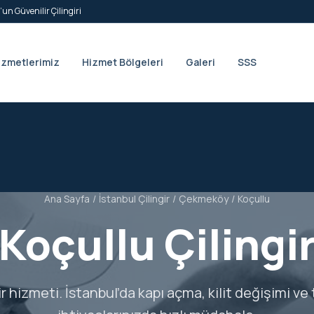
’un Güvenilir Çilingiri
izmetlerimiz
Hizmet Bölgeleri
Galeri
SSS
Ana Sayfa
/
İstanbul Çilingir
/
Çekmeköy
/
Koçullu
Koçullu Çilingi
ir hizmeti. İstanbul’da kapı açma, kilit değişimi ve 