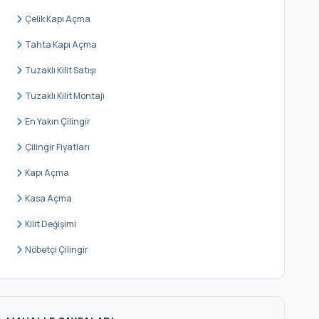
Ömerli
Çelik Kapı Açma
Reşadiye
Tahta Kapı Açma
Sırapınar
Tuzaklı Kilit Satışı
Soğukpınar
Tuzaklı Kilit Montajı
Sultançiftliği
En Yakın Çilingir
Taşdelen
Çilingir Fiyatları
Kapı Açma
Kasa Açma
Kilit Değişimi
Nöbetçi Çilingir