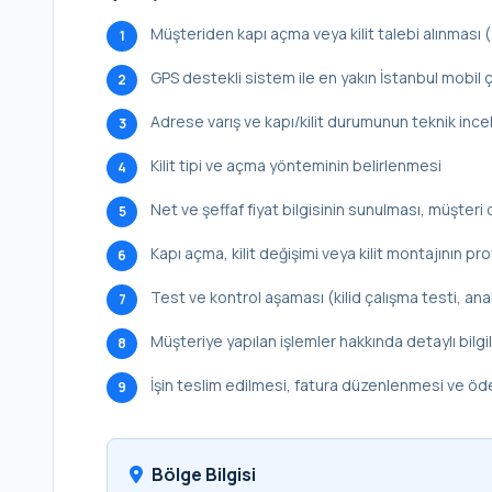
Müşteriden kapı açma veya kilit talebi alınması
1
GPS destekli sistem ile en yakın İstanbul mobil ç
2
Adrese varış ve kapı/kilit durumunun teknik inc
3
Kilit tipi ve açma yönteminin belirlenmesi
4
Net ve şeffaf fiyat bilgisinin sunulması, müşteri 
5
Kapı açma, kilit değişimi veya kilit montajının p
6
Test ve kontrol aşaması (kilid çalışma testi, ana
7
Müşteriye yapılan işlemler hakkında detaylı bilg
8
İşin teslim edilmesi, fatura düzenlenmesi ve ö
9
Bölge Bilgisi