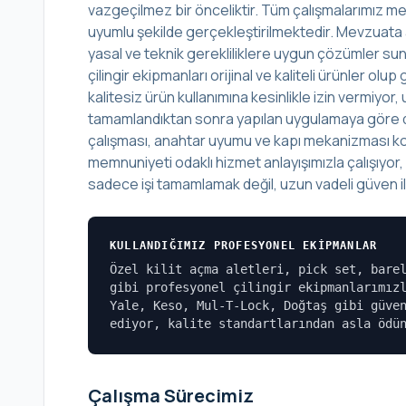
vazgeçilmez bir önceliktir. Tüm çalışmalarımız mes
uyumlu şekilde gerçekleştirilmektedir. Mevzuata 
yasal ve teknik gerekliliklere uygun çözümler sunu
çilingir ekipmanları orijinal ve kaliteli ürünler o
kalitesiz ürün kullanımına kesinlikle izin vermiyo
tamamlandıktan sonra yapılan uygulamaya göre det
çalışması, anahtar uyumu ve kapı mekanizması kont
memnuniyeti odaklı hizmet anlayışımızla çalışıyor
sadece işi tamamlamak değil, uzun vadeli güven ili
KULLANDIĞIMIZ PROFESYONEL EKIPMANLAR
Özel kilit açma aletleri, pick set, bare
gibi profesyonel çilingir ekipmanlarımız
Yale, Keso, Mul-T-Lock, Doğtaş gibi güve
ediyor, kalite standartlarından asla ödü
Çalışma Sürecimiz