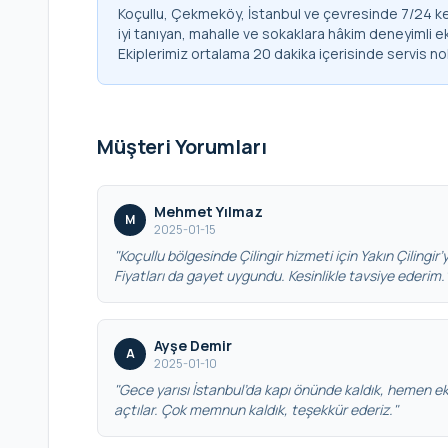
Koçullu, Çekmeköy, İstanbul ve çevresinde 7/24 kes
iyi tanıyan, mahalle ve sokaklara hâkim deneyimli e
Ekiplerimiz ortalama 20 dakika içerisinde servis no
Müşteri Yorumları
Mehmet Yılmaz
M
2025-01-15
"Koçullu bölgesinde Çilingir hizmeti için Yakın Çilingir’y
Fiyatları da gayet uygundu. Kesinlikle tavsiye ederim.
Ayşe Demir
A
2025-01-10
"Gece yarısı İstanbul’da kapı önünde kaldık, hemen eki
açtılar. Çok memnun kaldık, teşekkür ederiz."