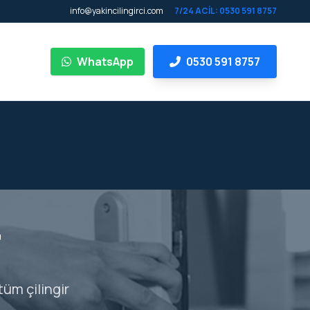
info@yakincilingirci.com
7/24 ACİL: 0530 591 8757
WhatsApp
0530 591 8757
r
tüm çilingir