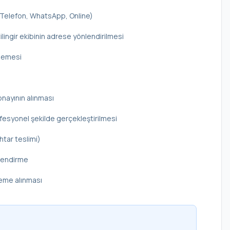
 (Telefon, WhatsApp, Online)
ilingir ekibinin adrese yönlendirilmesi
elemesi
onayının alınması
rofesyonel şekilde gerçekleştirilmesi
htar teslimi)
ilendirme
deme alınması