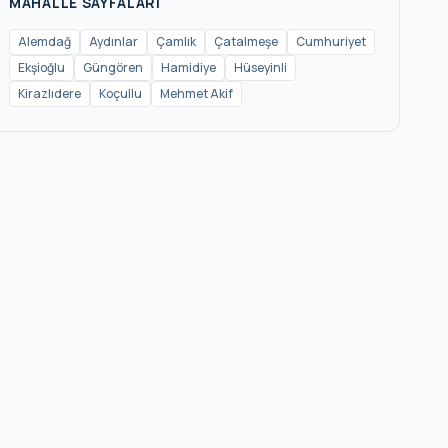
MAHALLE SAYFALARI
Alemdağ
Aydınlar
Çamlık
Çatalmeşe
Cumhuriyet
Ekşioğlu
Güngören
Hamidiye
Hüseyinli
Kirazlıdere
Koçullu
Mehmet Akif