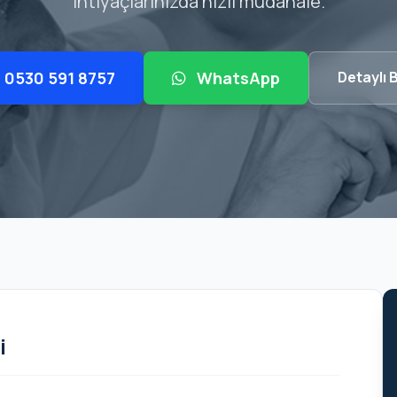
ihtiyaçlarınızda hızlı müdahale.
0530 591 8757
WhatsApp
Detaylı B
i