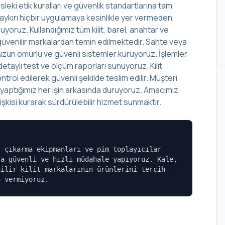
leki etik kuralları ve güvenlik standartlarına tam
aykırı hiçbir uygulamaya kesinlikle yer vermeden,
yoruz. Kullandığımız tüm kilit, barel, anahtar ve
lup güvenilir markalardan temin edilmektedir. Sahte veya
r, uzun ömürlü ve güvenli sistemler kuruyoruz. İşlemler
aylı test ve ölçüm raporları sunuyoruz. Kilit
rol edilerek güvenli şekilde teslim edilir. Müşteri
, yaptığımız her işin arkasında duruyoruz. Amacımız
şkisi kurarak sürdürülebilir hizmet sunmaktır.
l çıkarma ekipmanları ve pim toplayıcılar
la güvenli ve hızlı müdahale yapıyoruz. Kale,
nilir kilit markalarının ürünlerini tercih
n vermiyoruz.