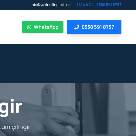
info@yakincilingirci.com
7/24 ACİL: 0530 591 8757
WhatsApp
0530 591 8757
gir
tüm çilingir