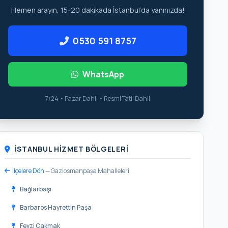
Hemen arayın, 15-20 dakikada İstanbul’da yanınızda!
0530 591 8757
WhatsApp
7/24 • Pazar Dahil • Resmi Tatil Dahil
İSTANBUL HIZMET BÖLGELERI
İlçelere Dön
— Gaziosmanpaşa Mahalleleri:
Bağlarbaşı
Barbaros Hayrettin Paşa
Fevzi Çakmak