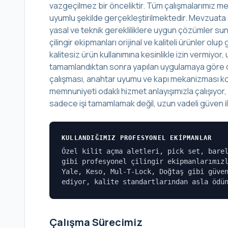
vazgeçilmez bir önceliktir. Tüm çalışmalarımız mes
uyumlu şekilde gerçekleştirilmektedir. Mevzuata 
yasal ve teknik gerekliliklere uygun çözümler sunu
çilingir ekipmanları orijinal ve kaliteli ürünler o
kalitesiz ürün kullanımına kesinlikle izin vermiyo
tamamlandıktan sonra yapılan uygulamaya göre det
çalışması, anahtar uyumu ve kapı mekanizması kont
memnuniyeti odaklı hizmet anlayışımızla çalışıyor
sadece işi tamamlamak değil, uzun vadeli güven ili
KULLANDIĞIMIZ PROFESYONEL EKIPMANLAR
Özel kilit açma aletleri, pick set, bare
gibi profesyonel çilingir ekipmanlarımız
Yale, Keso, Mul-T-Lock, Doğtaş gibi güve
ediyor, kalite standartlarından asla ödü
Çalışma Sürecimiz