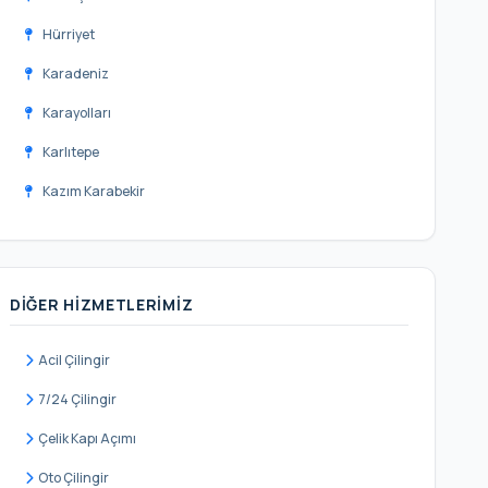
Hürriyet
Karadeniz
Karayolları
Karlıtepe
Kazım Karabekir
Merkez
Mevlana
DIĞER HIZMETLERIMIZ
Pazariçi
Sarıgöl
Acil Çilingir
Şemsipaşa
7/24 Çilingir
Yeni Mahalle
Çelik Kapı Açımı
Yenidoğan
Oto Çilingir