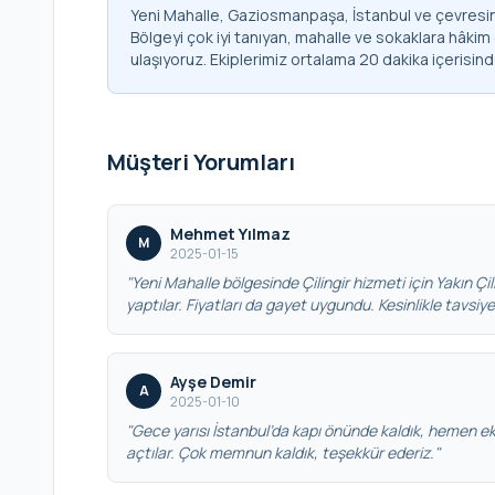
Yeni Mahalle, Gaziosmanpaşa, İstanbul ve çevresind
Bölgeyi çok iyi tanıyan, mahalle ve sokaklara hâkim
ulaşıyoruz. Ekiplerimiz ortalama 20 dakika içerisin
Müşteri Yorumları
Mehmet Yılmaz
M
2025-01-15
"Yeni Mahalle bölgesinde Çilingir hizmeti için Yakın Çilin
yaptılar. Fiyatları da gayet uygundu. Kesinlikle tavsiy
Ayşe Demir
A
2025-01-10
"Gece yarısı İstanbul’da kapı önünde kaldık, hemen eki
açtılar. Çok memnun kaldık, teşekkür ederiz."