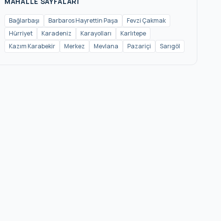
MAHALLE SAYFALARI
Bağlarbaşı
Barbaros Hayrettin Paşa
Fevzi Çakmak
Hürriyet
Karadeniz
Karayolları
Karlıtepe
Kazım Karabekir
Merkez
Mevlana
Pazariçi
Sarıgöl