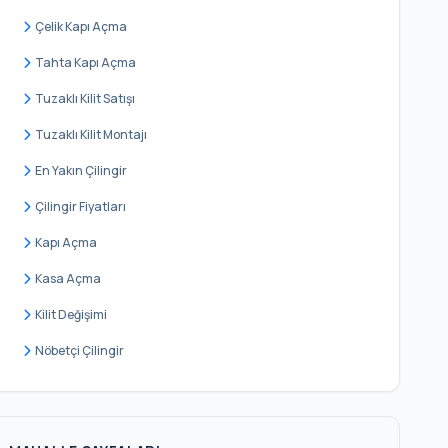
Yıldıztabya
Çelik Kapı Açma
Tahta Kapı Açma
Tuzaklı Kilit Satışı
Tuzaklı Kilit Montajı
En Yakın Çilingir
Çilingir Fiyatları
Kapı Açma
Kasa Açma
Kilit Değişimi
Nöbetçi Çilingir