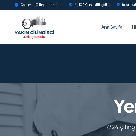
Garantili Çilingir Hizmeti
%100 Garantili İşçilik
İstanbul
Ana Sayfa
H
Ye
7/24 çiling