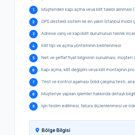
Müşteriden kapı açma veya kilit talebi alınması
1
GPS destekli sistem ile en yakın İstanbul mobil ç
2
Adrese varış ve kapı/kilit durumunun teknik inc
3
Kilit tipi ve açma yönteminin belirlenmesi
4
Net ve şeffaf fiyat bilgisinin sunulması, müşteri 
5
Kapı açma, kilit değişimi veya kilit montajının p
6
Test ve kontrol aşaması (kilid çalışma testi, ana
7
Müşteriye yapılan işlemler hakkında detaylı bilg
8
İşin teslim edilmesi, fatura düzenlenmesi ve ö
9
Bölge Bilgisi