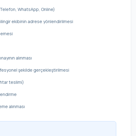
 (Telefon, WhatsApp, Online)
ilingir ekibinin adrese yönlendirilmesi
elemesi
onayının alınması
rofesyonel şekilde gerçekleştirilmesi
htar teslimi)
ilendirme
deme alınması