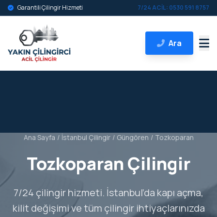
Garantili Çilingir Hizmeti
7/24 ACİL: 0530 591 8757
Ara
Ana Sayfa
/
İstanbul Çilingir
/
Güngören
/
Tozkoparan
Tozkoparan Çilingir
7/24 çilingir hizmeti. İstanbul’da kapı açma,
kilit değişimi ve tüm çilingir ihtiyaçlarınızda