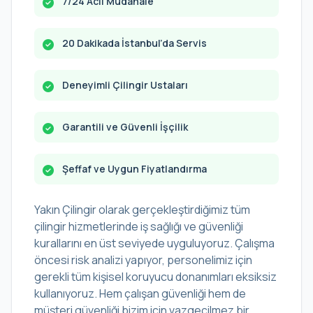
7/24 Acil Müdahale
20 Dakikada İstanbul’da Servis
Deneyimli Çilingir Ustaları
Garantili ve Güvenli İşçilik
Şeffaf ve Uygun Fiyatlandırma
Yakın Çilingir olarak gerçekleştirdiğimiz tüm
çilingir hizmetlerinde iş sağlığı ve güvenliği
kurallarını en üst seviyede uyguluyoruz. Çalışma
öncesi risk analizi yapıyor, personelimiz için
gerekli tüm kişisel koruyucu donanımları eksiksiz
kullanıyoruz. Hem çalışan güvenliği hem de
müşteri güvenliği bizim için vazgeçilmez bir