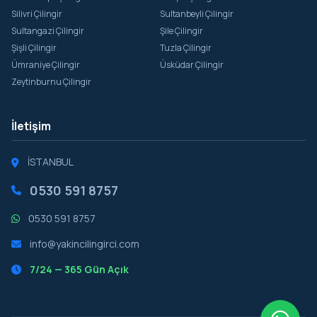
Silivri Çilingir
Sultanbeyli Çilingir
Sultangazi Çilingir
Şile Çilingir
Şişli Çilingir
Tuzla Çilingir
Ümraniye Çilingir
Üsküdar Çilingir
Zeytinburnu Çilingir
İletişim
İSTANBUL
0530 591 8757
0530 591 8757
info@yakincilingirci.com
7/24 — 365 Gün Açık