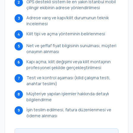
GPS destekli sistem ile en yakın İstanbul mobil
2
çilingir ekibinin adrese yönlendirilmesi
Adrese varış ve kapı/kilit durumunun teknik
3
incelemesi
Kilit tipi ve açma yönteminin belirlenmesi
4
Net ve şeffaf fiyat bilgisinin sunulması, müşteri
5
onayının alınması
Kapı açma, kilit değişimi veya kilit montajının
6
profesyonel şekilde gerçekleştirilmesi
Test ve kontrol aşaması (kilid çalışma testi,
7
anahtar teslimi)
Müşteriye yapılan işlemler hakkında detaylı
8
bilgilendirme
İşin teslim edilmesi, fatura düzenlenmesi ve
9
ödeme alınması