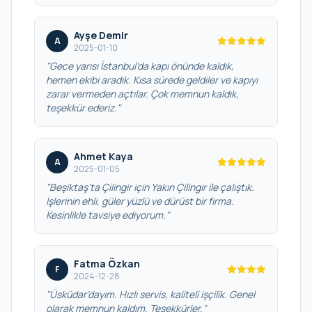
Ayşe Demir
A
2025-01-10
"Gece yarısı İstanbul’da kapı önünde kaldık,
hemen ekibi aradık. Kısa sürede geldiler ve kapıyı
zarar vermeden açtılar. Çok memnun kaldık,
teşekkür ederiz."
Ahmet Kaya
A
2025-01-05
"Beşiktaş’ta Çilingir için Yakın Çilingir ile çalıştık.
İşlerinin ehli, güler yüzlü ve dürüst bir firma.
Kesinlikle tavsiye ediyorum."
Fatma Özkan
F
2024-12-28
"Üsküdar’dayım. Hızlı servis, kaliteli işçilik. Genel
olarak memnun kaldım. Teşekkürler."