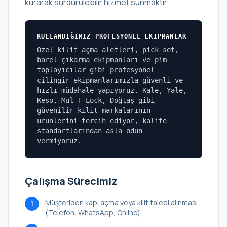
kurarak sürdürülebilir hizmet sunmaktır.
KULLANDIĞIMIZ PROFESYONEL EKIPMANLAR
Özel kilit açma aletleri, pick set,
barel çıkarma ekipmanları ve pim
toplayıcılar gibi profesyonel
çilingir ekipmanlarımızla güvenli ve
hızlı müdahale yapıyoruz. Kale, Yale,
Keso, Mul-T-Lock, Doğtaş gibi
güvenilir kilit markalarının
ürünlerini tercih ediyor, kalite
standartlarından asla ödün
vermiyoruz.
Çalışma Sürecimiz
Müşteriden kapı açma veya kilit talebi alınması
1
(Telefon, WhatsApp, Online)