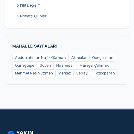
Kilit Değişimi
Nöbetçi Çilingir
MAHALLE SAYFALARI
Abdurrahman Nafiz Gürman
Akıncılar
Gençosman
Güneştepe
Güven
Haznedar
Mareşal Çakmak
Mehmet Nesih Özmen
Merkez
Sanayi
Tozkoparan
YAKIN