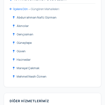
İlçelere Dön
— Güngören Mahalleleri:
Abdurrahman Nafiz Gürman
Akıncılar
Gençosman
Güneştepe
Güven
Haznedar
Mareşal Çakmak
Mehmet Nesih Özmen
Merkez
Sanayi
DIĞER HIZMETLERIMIZ
Tozkoparan