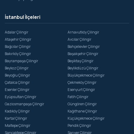
İstanbul İlçeleri
Adalar Çilingir
Arnavutköy Çilingir
Ataşehir Çilingir
Avcılar Çilingir
Bağcılar Çilingir
Bahçelievler Çilingir
Bakırköy Çilingir
Başakşehir Çilingir
Bayrampaşa Çilingir
Beşiktaş Çilingir
Beykoz Çilingir
Beylikdüzü Çilingir
Beyoğlu Çilingir
Büyükçekmece Çilingir
Çatalca Çilingir
Çekmeköy Çilingir
Esenler Çilingir
Esenyurt Çilingir
Eyüpsultan Çilingir
Fatih Çilingir
Gaziosmanpaşa Çilingir
Güngören Çilingir
Kadıköy Çilingir
Kağıthane Çilingir
Kartal Çilingir
Küçükçekmece Çilingir
Maltepe Çilingir
Pendik Çilingir
Sancaktepe Çilingir
Sarıyer Çilingir