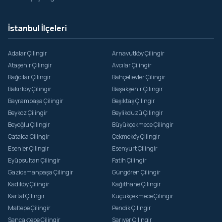
İstanbul İlçeleri
Adalar Çilingir
Arnavutköy Çilingir
Ataşehir Çilingir
Avcılar Çilingir
Bağcılar Çilingir
Bahçelievler Çilingir
Bakırköy Çilingir
Başakşehir Çilingir
Bayrampaşa Çilingir
Beşiktaş Çilingir
Beykoz Çilingir
Beylikdüzü Çilingir
Beyoğlu Çilingir
Büyükçekmece Çilingir
Çatalca Çilingir
Çekmeköy Çilingir
Esenler Çilingir
Esenyurt Çilingir
Eyüpsultan Çilingir
Fatih Çilingir
Gaziosmanpaşa Çilingir
Güngören Çilingir
Kadıköy Çilingir
Kağıthane Çilingir
Kartal Çilingir
Küçükçekmece Çilingir
Maltepe Çilingir
Pendik Çilingir
Sancaktepe Çilingir
Sarıyer Çilingir