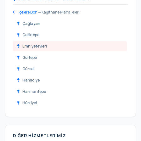
İlçelere Dön
— Kağıthane Mahalleleri:
Çağlayan
Çeliktepe
Emniyetevleri
Gültepe
Gürsel
Hamidiye
Harmantepe
Hürriyet
Mehmet Akif Ersoy
Merkez
DIĞER HIZMETLERIMIZ
Nurtepe