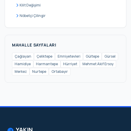
Kilit Değişimi
Nöbetçi Çilingir
MAHALLE SAYFALARI
Çağlayan
Çeliktepe
Emniyetevleri
Gültepe
Gürsel
Hamidiye
Harmantepe
Hürriyet
Mehmet Akif Ersoy
Merkez
Nurtepe
Ortabayır
YAKIN