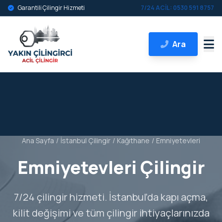
Garantili Çilingir Hizmeti
7/24 ACİL: 0530 591 8757
Ara
Ana Sayfa
/
İstanbul Çilingir
/
Kağıthane
/
Emniyetevleri
Emniyetevleri Çilingir
7/24 çilingir hizmeti. İstanbul’da kapı açma,
kilit değişimi ve tüm çilingir ihtiyaçlarınızda