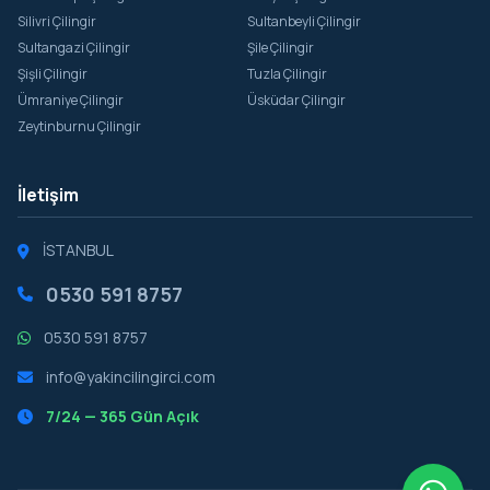
Silivri Çilingir
Sultanbeyli Çilingir
Sultangazi Çilingir
Şile Çilingir
Şişli Çilingir
Tuzla Çilingir
Ümraniye Çilingir
Üsküdar Çilingir
Zeytinburnu Çilingir
İletişim
İSTANBUL
0530 591 8757
0530 591 8757
info@yakincilingirci.com
7/24 — 365 Gün Açık