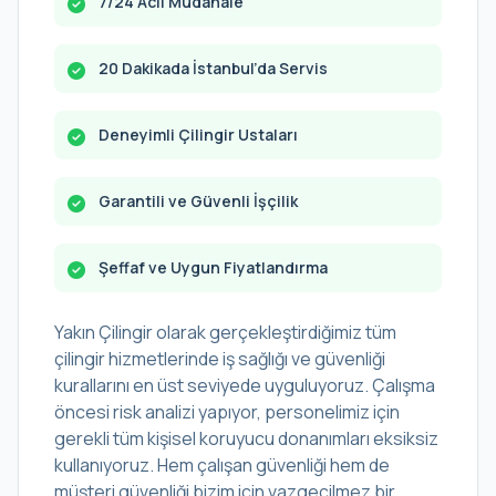
7/24 Acil Müdahale
20 Dakikada İstanbul’da Servis
Deneyimli Çilingir Ustaları
Garantili ve Güvenli İşçilik
Şeffaf ve Uygun Fiyatlandırma
Yakın Çilingir olarak gerçekleştirdiğimiz tüm
çilingir hizmetlerinde iş sağlığı ve güvenliği
kurallarını en üst seviyede uyguluyoruz. Çalışma
öncesi risk analizi yapıyor, personelimiz için
gerekli tüm kişisel koruyucu donanımları eksiksiz
kullanıyoruz. Hem çalışan güvenliği hem de
müşteri güvenliği bizim için vazgeçilmez bir