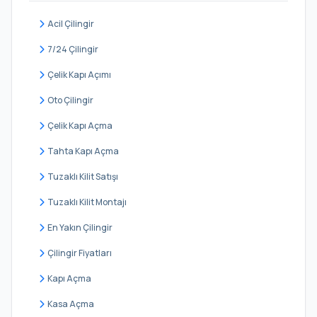
Ortabayır
Acil Çilingir
Seyrantepe
7/24 Çilingir
Şirintepe
Çelik Kapı Açımı
Talatpaşa
Oto Çilingir
Telsizler
Çelik Kapı Açma
Yahya Kemal
Tahta Kapı Açma
Yeşilce
Tuzaklı Kilit Satışı
Tuzaklı Kilit Montajı
En Yakın Çilingir
Çilingir Fiyatları
Kapı Açma
Kasa Açma