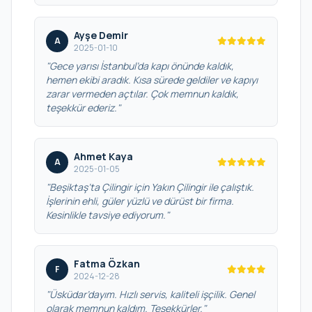
Ayşe Demir
A
2025-01-10
"Gece yarısı İstanbul’da kapı önünde kaldık,
hemen ekibi aradık. Kısa sürede geldiler ve kapıyı
zarar vermeden açtılar. Çok memnun kaldık,
teşekkür ederiz."
Ahmet Kaya
A
2025-01-05
"Beşiktaş’ta Çilingir için Yakın Çilingir ile çalıştık.
İşlerinin ehli, güler yüzlü ve dürüst bir firma.
Kesinlikle tavsiye ediyorum."
Fatma Özkan
F
2024-12-28
"Üsküdar’dayım. Hızlı servis, kaliteli işçilik. Genel
olarak memnun kaldım. Teşekkürler."