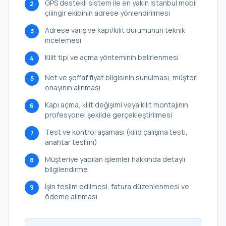
GPS destekli sistem ile en yakın İstanbul mobil
2
çilingir ekibinin adrese yönlendirilmesi
Adrese varış ve kapı/kilit durumunun teknik
3
incelemesi
Kilit tipi ve açma yönteminin belirlenmesi
4
Net ve şeffaf fiyat bilgisinin sunulması, müşteri
5
onayının alınması
Kapı açma, kilit değişimi veya kilit montajının
6
profesyonel şekilde gerçekleştirilmesi
Test ve kontrol aşaması (kilid çalışma testi,
7
anahtar teslimi)
Müşteriye yapılan işlemler hakkında detaylı
8
bilgilendirme
İşin teslim edilmesi, fatura düzenlenmesi ve
9
ödeme alınması