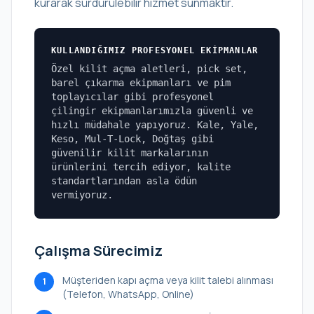
kurarak sürdürülebilir hizmet sunmaktır.
KULLANDIĞIMIZ PROFESYONEL EKIPMANLAR
Özel kilit açma aletleri, pick set,
barel çıkarma ekipmanları ve pim
toplayıcılar gibi profesyonel
çilingir ekipmanlarımızla güvenli ve
hızlı müdahale yapıyoruz. Kale, Yale,
Keso, Mul-T-Lock, Doğtaş gibi
güvenilir kilit markalarının
ürünlerini tercih ediyor, kalite
standartlarından asla ödün
vermiyoruz.
Çalışma Sürecimiz
Müşteriden kapı açma veya kilit talebi alınması
1
(Telefon, WhatsApp, Online)