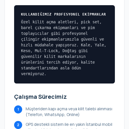
KULLANDIĞIMIZ PROFESYONEL EKIPMANLAR
Özel kilit açma aletleri, pick set,
barel çıkarma ekipmanları ve pim
toplayıcılar gibi profesyonel
çilingir ekipmanlarımızla güvenli ve
hızlı müdahale yapıyoruz. Kale, Yale,
Keso, Mul-T-Lock, Doğtaş gibi
güvenilir kilit markalarının
ürünlerini tercih ediyor, kalite
standartlarından asla ödün
vermiyoruz.
Çalışma Sürecimiz
Müşteriden kapı açma veya kilit talebi alınması
1
(Telefon, WhatsApp, Online)
GPS destekli sistem ile en yakın İstanbul mobil
2