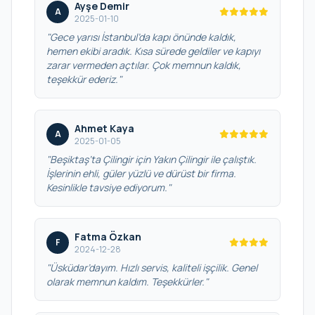
Ayşe Demir
A
2025-01-10
"Gece yarısı İstanbul’da kapı önünde kaldık,
hemen ekibi aradık. Kısa sürede geldiler ve kapıyı
zarar vermeden açtılar. Çok memnun kaldık,
teşekkür ederiz."
Ahmet Kaya
A
2025-01-05
"Beşiktaş’ta Çilingir için Yakın Çilingir ile çalıştık.
İşlerinin ehli, güler yüzlü ve dürüst bir firma.
Kesinlikle tavsiye ediyorum."
Fatma Özkan
F
2024-12-28
"Üsküdar’dayım. Hızlı servis, kaliteli işçilik. Genel
olarak memnun kaldım. Teşekkürler."