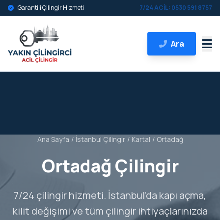
Garantili Çilingir Hizmeti
7/24 ACİL: 0530 591 8757
Ara
Ana Sayfa
/
İstanbul Çilingir
/
Kartal
/
Ortadağ
Ortadağ Çilingir
7/24 çilingir hizmeti. İstanbul’da kapı açma,
kilit değişimi ve tüm çilingir ihtiyaçlarınızda