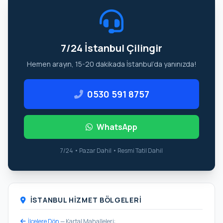
7/24 İstanbul Çilingir
Hemen arayın, 15-20 dakikada İstanbul’da yanınızda!
0530 591 8757
WhatsApp
7/24 • Pazar Dahil • Resmi Tatil Dahil
İSTANBUL HIZMET BÖLGELERI
İlçelere Dön
— Kartal Mahalleleri: