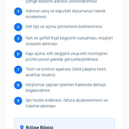
çilingir ekibinin adrese yönlendirilmesi
Adrese varış ve kapı/kilit durumunun teknik
3
incelemesi
Kilit tipi ve açma yönteminin belirlenmesi
4
Net ve şeffaf fiyat bilgisinin sunulması, müşteri
5
onayının alınması
Kapı açma, kilit değişimi veya kilit montajının
6
profesyonel şekilde gerçekleştirilmesi
Test ve kontrol aşaması (kilid çalışma testi,
7
anahtar teslimi)
Müşteriye yapılan işlemler hakkında detaylı
8
bilgilendirme
İşin teslim edilmesi, fatura düzenlenmesi ve
9
ödeme alınması
Bölge Bilgisi