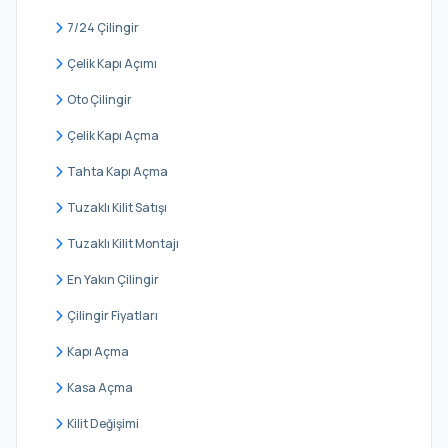
Soğanlık Yeni
7/24 Çilingir
Topselvi
Çelik Kapı Açımı
Uğur Mumcu
Oto Çilingir
Yakacık Çarşı
Çelik Kapı Açma
Yakacık Yeni
Tahta Kapı Açma
Yalı
Tuzaklı Kilit Satışı
Yukarı
Tuzaklı Kilit Montajı
Yunus
En Yakın Çilingir
Çilingir Fiyatları
Kapı Açma
Kasa Açma
Kilit Değişimi