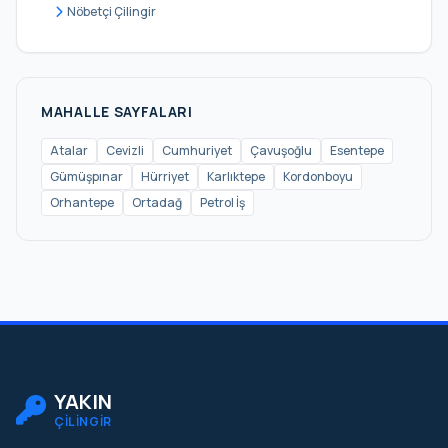
Nöbetçi Çilingir
MAHALLE SAYFALARI
Atalar
Cevizli
Cumhuriyet
Çavuşoğlu
Esentepe
Gümüşpınar
Hürriyet
Karlıktepe
Kordonboyu
Orhantepe
Ortadağ
Petrol İş
YAKIN
ÇİLİNGİR