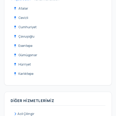
Atalar
Cevizli
Cumhuriyet
Çavuşoğlu
Esentepe
Gümüşpınar
Hürriyet
Karlıktepe
Kordonboyu
Orhantepe
DIĞER HIZMETLERIMIZ
Ortadağ
Petrol İş
Acil Çilingir