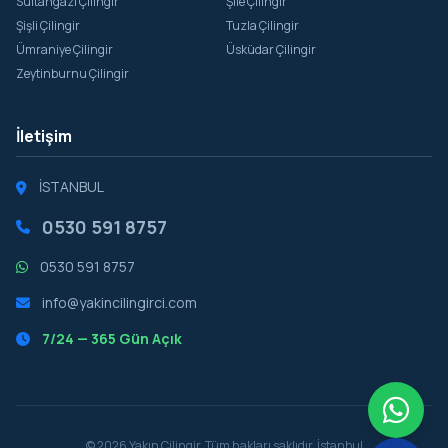
Sultangazi Çilingir
Şile Çilingir
Şişli Çilingir
Tuzla Çilingir
Ümraniye Çilingir
Üsküdar Çilingir
Zeytinburnu Çilingir
İletişim
İSTANBUL
0530 591 8757
0530 591 8757
info@yakincilingirci.com
7/24 — 365 Gün Açık
© 2026 Yakın Çilingir. Tüm hakları saklıdır. İstanbul