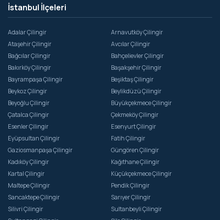
İstanbul İlçeleri
Adalar Çilingir
Arnavutköy Çilingir
Ataşehir Çilingir
Avcılar Çilingir
Bağcılar Çilingir
Bahçelievler Çilingir
Bakırköy Çilingir
Başakşehir Çilingir
Bayrampaşa Çilingir
Beşiktaş Çilingir
Beykoz Çilingir
Beylikdüzü Çilingir
Beyoğlu Çilingir
Büyükçekmece Çilingir
Çatalca Çilingir
Çekmeköy Çilingir
Esenler Çilingir
Esenyurt Çilingir
Eyüpsultan Çilingir
Fatih Çilingir
Gaziosmanpaşa Çilingir
Güngören Çilingir
Kadıköy Çilingir
Kağıthane Çilingir
Kartal Çilingir
Küçükçekmece Çilingir
Maltepe Çilingir
Pendik Çilingir
Sancaktepe Çilingir
Sarıyer Çilingir
Silivri Çilingir
Sultanbeyli Çilingir