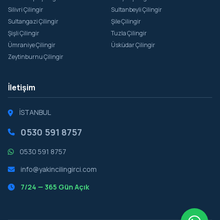
Silivri Çilingir
Sultanbeyli Çilingir
Sultangazi Çilingir
Şile Çilingir
Şişli Çilingir
Tuzla Çilingir
Ümraniye Çilingir
Üsküdar Çilingir
Zeytinburnu Çilingir
İletişim
İSTANBUL
0530 591 8757
0530 591 8757
info@yakincilingirci.com
7/24 — 365 Gün Açık