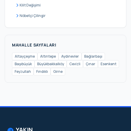
Kilit Değişimi
Nöbetçi Çilingir
MAHALLE SAYFALARI
Altayçeşme
Altıntepe
Aydınevler
Bağlarbaşı
Başıbüyük
Büyükbakkalköy
Cevizli
Çınar
Esenkent
Feyzullah
Fındıklı
Girne
YAKIN