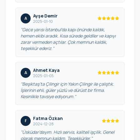
Ayşe Demir
A
2025-01-10
"Gece yarısı İstanbul’da kapı önünde kaldık,
hemen ekibi aradık. Kısa sürede geldiler ve kapıyı
zarar vermeden açtılar. Çok memnun kaldık,
teşekkür ederiz."
Ahmet Kaya
A
2025-01-05
"Beşiktaş’ta Çilingir için Yakın Çilingir ile çalıştık.
İşlerinin ehli, güler yüzlü ve dürüst bir firma.
Kesinlikle tavsiye ediyorum."
Fatma Özkan
F
2024-12-28
"Üsküdar’dayım. Hızlı servis, kaliteli işçilik. Genel
olarak memnun kaldım. Teşekkürler."