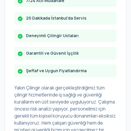
7/24 Acil Müdahale
20 Dakikada İstanbul’da Servis
Deneyimli Çilingir Ustaları
Garantili ve Güvenli İşçilik
Şeffaf ve Uygun Fiyatlandırma
Yakın Çilingir olarak gerçekleştirdiğimiz tüm
çilingir hizmetlerinde iş sağlığı ve güvenliği
kurallarını en üst seviyede uyguluyoruz. Çalışma
öncesi risk analizi yapıyor, personelimiz için
gerekli tüm kişisel koruyucu donanımları eksiksiz
kullanıyoruz. Hem çalışan güvenliği hem de
müşteri güvenliği bizim için vazgeçilmez bir