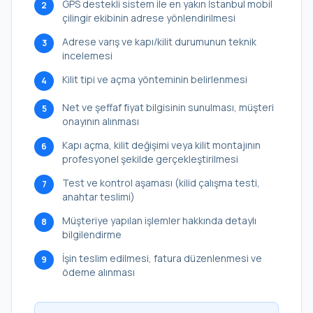
GPS destekli sistem ile en yakın İstanbul mobil
2
çilingir ekibinin adrese yönlendirilmesi
Adrese varış ve kapı/kilit durumunun teknik
3
incelemesi
Kilit tipi ve açma yönteminin belirlenmesi
4
Net ve şeffaf fiyat bilgisinin sunulması, müşteri
5
onayının alınması
Kapı açma, kilit değişimi veya kilit montajının
6
profesyonel şekilde gerçekleştirilmesi
Test ve kontrol aşaması (kilid çalışma testi,
7
anahtar teslimi)
Müşteriye yapılan işlemler hakkında detaylı
8
bilgilendirme
İşin teslim edilmesi, fatura düzenlenmesi ve
9
ödeme alınması