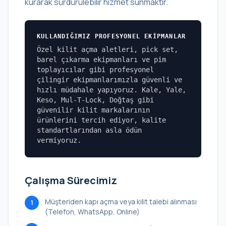
kurarak sürdürülebilir hizmet sunmaktır.
KULLANDIĞIMIZ PROFESYONEL EKIPMANLAR
Özel kilit açma aletleri, pick set,
barel çıkarma ekipmanları ve pim
toplayıcılar gibi profesyonel
çilingir ekipmanlarımızla güvenli ve
hızlı müdahale yapıyoruz. Kale, Yale,
Keso, Mul-T-Lock, Doğtaş gibi
güvenilir kilit markalarının
ürünlerini tercih ediyor, kalite
standartlarından asla ödün
vermiyoruz.
Çalışma Sürecimiz
Müşteriden kapı açma veya kilit talebi alınması
1
(Telefon, WhatsApp, Online)