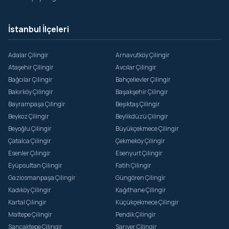
İstanbul İlçeleri
Adalar Çilingir
Arnavutköy Çilingir
Ataşehir Çilingir
Avcılar Çilingir
Bağcılar Çilingir
Bahçelievler Çilingir
Bakırköy Çilingir
Başakşehir Çilingir
Bayrampaşa Çilingir
Beşiktaş Çilingir
Beykoz Çilingir
Beylikdüzü Çilingir
Beyoğlu Çilingir
Büyükçekmece Çilingir
Çatalca Çilingir
Çekmeköy Çilingir
Esenler Çilingir
Esenyurt Çilingir
Eyüpsultan Çilingir
Fatih Çilingir
Gaziosmanpaşa Çilingir
Güngören Çilingir
Kadıköy Çilingir
Kağıthane Çilingir
Kartal Çilingir
Küçükçekmece Çilingir
Maltepe Çilingir
Pendik Çilingir
Sancaktepe Çilingir
Sarıyer Çilingir