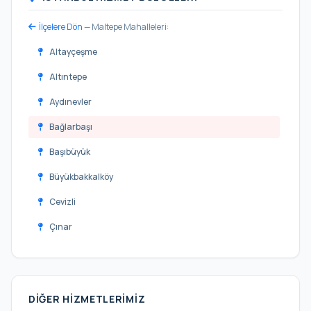
İlçelere Dön
— Maltepe Mahalleleri:
Altayçeşme
Altıntepe
Aydınevler
Bağlarbaşı
Başıbüyük
Büyükbakkalköy
Cevizli
Çınar
Esenkent
Feyzullah
DIĞER HIZMETLERIMIZ
Fındıklı