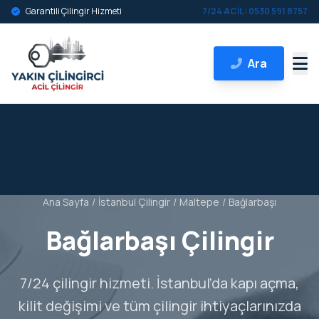
Garantili Çilingir Hizmeti
7/24 ACİL: 0530 591 8757
Ara
Ana Sayfa
/
İstanbul Çilingir
/
Maltepe
/
Bağlarbaşı
Bağlarbaşı Çilingir
7/24 çilingir hizmeti. İstanbul’da kapı açma,
kilit değişimi ve tüm çilingir ihtiyaçlarınızda