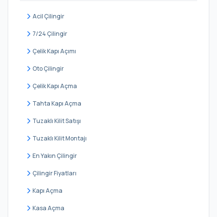
Girne
Acil Çilingir
Gülensu
7/24 Çilingir
Gülsuyu
Çelik Kapı Açımı
İdealtepe
Oto Çilingir
Küçükyalı Merkez
Çelik Kapı Açma
Yalı
Tahta Kapı Açma
Zümrütevler
Tuzaklı Kilit Satışı
Tuzaklı Kilit Montajı
En Yakın Çilingir
Çilingir Fiyatları
Kapı Açma
Kasa Açma