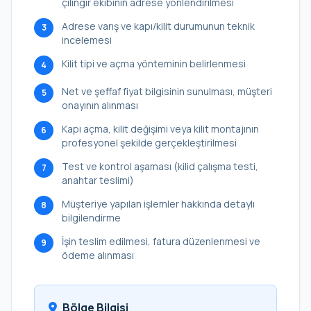
çilingir ekibinin adrese yönlendirilmesi
Adrese varış ve kapı/kilit durumunun teknik
3
incelemesi
Kilit tipi ve açma yönteminin belirlenmesi
4
Net ve şeffaf fiyat bilgisinin sunulması, müşteri
5
onayının alınması
Kapı açma, kilit değişimi veya kilit montajının
6
profesyonel şekilde gerçekleştirilmesi
Test ve kontrol aşaması (kilid çalışma testi,
7
anahtar teslimi)
Müşteriye yapılan işlemler hakkında detaylı
8
bilgilendirme
İşin teslim edilmesi, fatura düzenlenmesi ve
9
ödeme alınması
Bölge Bilgisi