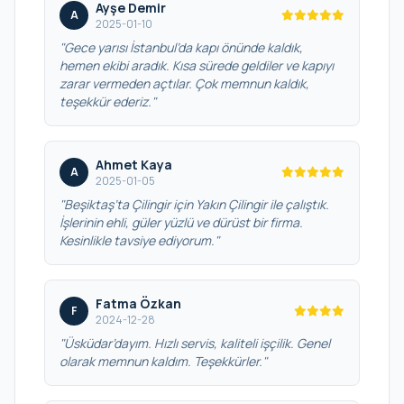
Ayşe Demir
A
2025-01-10
"Gece yarısı İstanbul’da kapı önünde kaldık,
hemen ekibi aradık. Kısa sürede geldiler ve kapıyı
zarar vermeden açtılar. Çok memnun kaldık,
teşekkür ederiz."
Ahmet Kaya
A
2025-01-05
"Beşiktaş’ta Çilingir için Yakın Çilingir ile çalıştık.
İşlerinin ehli, güler yüzlü ve dürüst bir firma.
Kesinlikle tavsiye ediyorum."
Fatma Özkan
F
2024-12-28
"Üsküdar’dayım. Hızlı servis, kaliteli işçilik. Genel
olarak memnun kaldım. Teşekkürler."