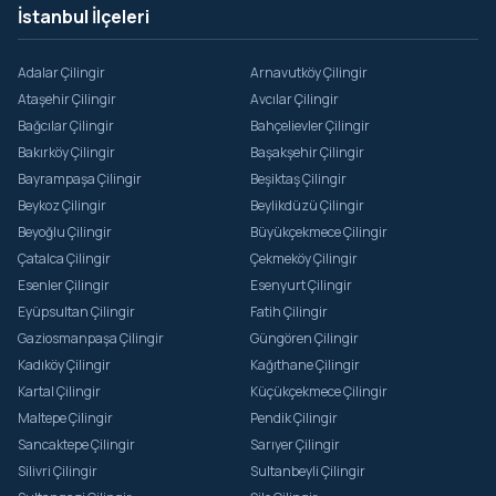
İstanbul İlçeleri
Adalar Çilingir
Arnavutköy Çilingir
Ataşehir Çilingir
Avcılar Çilingir
Bağcılar Çilingir
Bahçelievler Çilingir
Bakırköy Çilingir
Başakşehir Çilingir
Bayrampaşa Çilingir
Beşiktaş Çilingir
Beykoz Çilingir
Beylikdüzü Çilingir
Beyoğlu Çilingir
Büyükçekmece Çilingir
Çatalca Çilingir
Çekmeköy Çilingir
Esenler Çilingir
Esenyurt Çilingir
Eyüpsultan Çilingir
Fatih Çilingir
Gaziosmanpaşa Çilingir
Güngören Çilingir
Kadıköy Çilingir
Kağıthane Çilingir
Kartal Çilingir
Küçükçekmece Çilingir
Maltepe Çilingir
Pendik Çilingir
Sancaktepe Çilingir
Sarıyer Çilingir
Silivri Çilingir
Sultanbeyli Çilingir