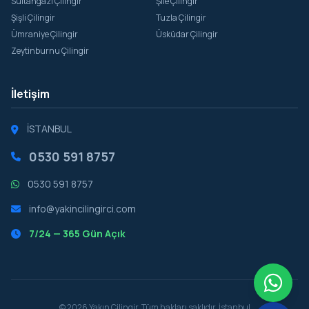
Sultangazi Çilingir
Şile Çilingir
Şişli Çilingir
Tuzla Çilingir
Ümraniye Çilingir
Üsküdar Çilingir
Zeytinburnu Çilingir
İletişim
İSTANBUL
0530 591 8757
0530 591 8757
info@yakincilingirci.com
7/24 — 365 Gün Açık
© 2026 Yakın Çilingir. Tüm hakları saklıdır. İstanbul