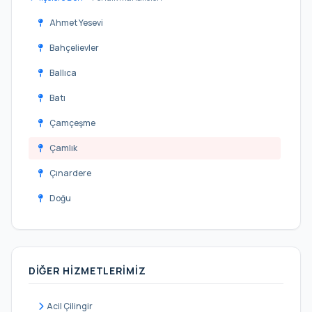
Ahmet Yesevi
Bahçelievler
Ballıca
Batı
Çamçeşme
Çamlık
Çınardere
Doğu
Dumlupınar
Emirli
DIĞER HIZMETLERIMIZ
Ertuğrul Gazi
Esenler
Acil Çilingir