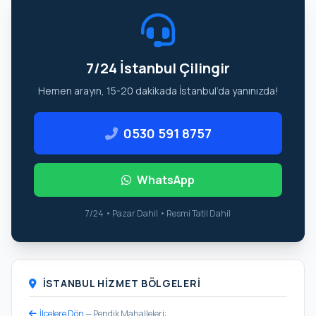
7/24 İstanbul Çilingir
Hemen arayın, 15-20 dakikada İstanbul’da yanınızda!
0530 591 8757
WhatsApp
7/24 • Pazar Dahil • Resmi Tatil Dahil
İSTANBUL HIZMET BÖLGELERI
İlçelere Dön
— Pendik Mahalleleri: