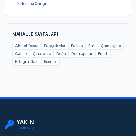
Orta
Nöbetçi Çilingir
Ramazanoğlu
Sanayi
Sapan Bağları
MAHALLE SAYFALARI
Sülüntepe
Ahmet Yesevi
Bahçelievler
Ballıca
Batı
Çamçeşme
Çamlık
Çınardere
Doğu
Dumlupınar
Emirli
Şeyhli
Ertuğrul Gazi
Esenler
Velibaba
Yayalar
Yenimahalle
Yenişehir
Yeşilbağlar
YAKIN
ÇİLİNGİR