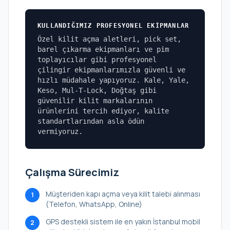
KULLANDIĞIMIZ PROFESYONEL EKIPMANLAR
Özel kilit açma aletleri, pick set,
barel çıkarma ekipmanları ve pim
toplayıcılar gibi profesyonel
çilingir ekipmanlarımızla güvenli ve
hızlı müdahale yapıyoruz. Kale, Yale,
Keso, Mul-T-Lock, Doğtaş gibi
güvenilir kilit markalarının
ürünlerini tercih ediyor, kalite
standartlarından asla ödün
vermiyoruz.
Çalışma Sürecimiz
Müşteriden kapı açma veya kilit talebi alınması
1
(Telefon, WhatsApp, Online)
GPS destekli sistem ile en yakın İstanbul mobil
2