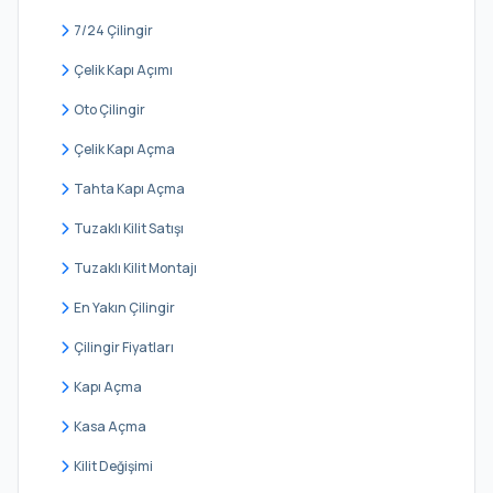
Esenyalı
7/24 Çilingir
Fatih
Çelik Kapı Açımı
Fevzi Çakmak
Oto Çilingir
Göçbeyli
Çelik Kapı Açma
Güllü Bağlar
Tahta Kapı Açma
Güzelyalı
Tuzaklı Kilit Satışı
Harmandere
Tuzaklı Kilit Montajı
Kavakpınar
En Yakın Çilingir
Kaynarca
Çilingir Fiyatları
Kurna
Kapı Açma
Kurtköy
Kasa Açma
Orhangazi
Kilit Değişimi