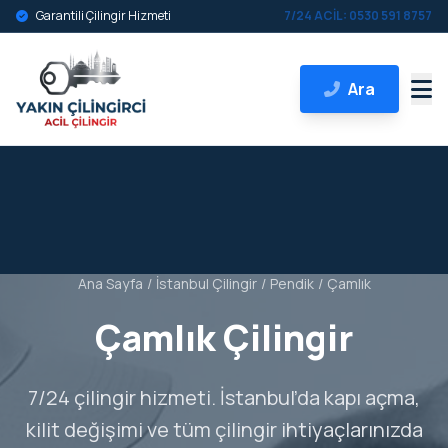
Garantili Çilingir Hizmeti
7/24 ACİL: 0530 591 8757
Ara
Ana Sayfa
/
İstanbul Çilingir
/
Pendik
/
Çamlık
Çamlık Çilingir
7/24 çilingir hizmeti. İstanbul’da kapı açma,
kilit değişimi ve tüm çilingir ihtiyaçlarınızda