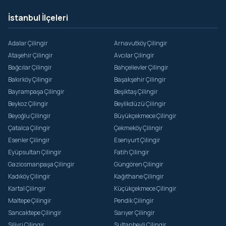
İstanbul İlçeleri
Adalar Çilingir
Arnavutköy Çilingir
Ataşehir Çilingir
Avcılar Çilingir
Bağcılar Çilingir
Bahçelievler Çilingir
Bakırköy Çilingir
Başakşehir Çilingir
Bayrampaşa Çilingir
Beşiktaş Çilingir
Beykoz Çilingir
Beylikdüzü Çilingir
Beyoğlu Çilingir
Büyükçekmece Çilingir
Çatalca Çilingir
Çekmeköy Çilingir
Esenler Çilingir
Esenyurt Çilingir
Eyüpsultan Çilingir
Fatih Çilingir
Gaziosmanpaşa Çilingir
Güngören Çilingir
Kadıköy Çilingir
Kağıthane Çilingir
Kartal Çilingir
Küçükçekmece Çilingir
Maltepe Çilingir
Pendik Çilingir
Sancaktepe Çilingir
Sarıyer Çilingir
Silivri Çilingir
Sultanbeyli Çilingir