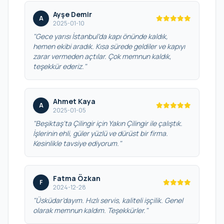
Ayşe Demir
A
2025-01-10
"Gece yarısı İstanbul’da kapı önünde kaldık,
hemen ekibi aradık. Kısa sürede geldiler ve kapıyı
zarar vermeden açtılar. Çok memnun kaldık,
teşekkür ederiz."
Ahmet Kaya
A
2025-01-05
"Beşiktaş’ta Çilingir için Yakın Çilingir ile çalıştık.
İşlerinin ehli, güler yüzlü ve dürüst bir firma.
Kesinlikle tavsiye ediyorum."
Fatma Özkan
F
2024-12-28
"Üsküdar’dayım. Hızlı servis, kaliteli işçilik. Genel
olarak memnun kaldım. Teşekkürler."