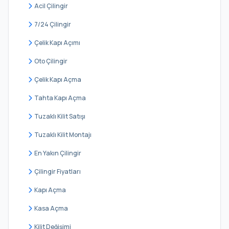
Mevlana
Acil Çilingir
Osmangazi
7/24 Çilingir
Paşaköy
Çelik Kapı Açımı
Safa
Oto Çilingir
Sarıgazi
Çelik Kapı Açma
Veysel Karani
Tahta Kapı Açma
Yenidoğan
Tuzaklı Kilit Satışı
Yunus Emre
Tuzaklı Kilit Montajı
En Yakın Çilingir
Çilingir Fiyatları
Kapı Açma
Kasa Açma
Kilit Değişimi