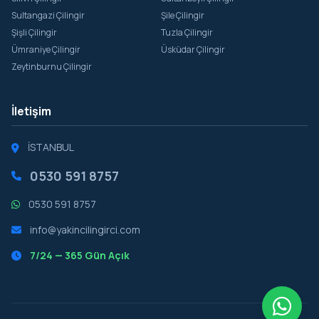
Sultangazi Çilingir
Şile Çilingir
Şişli Çilingir
Tuzla Çilingir
Ümraniye Çilingir
Üsküdar Çilingir
Zeytinburnu Çilingir
İletişim
İSTANBUL
0530 591 8757
0530 591 8757
info@yakincilingirci.com
7/24 — 365 Gün Açık