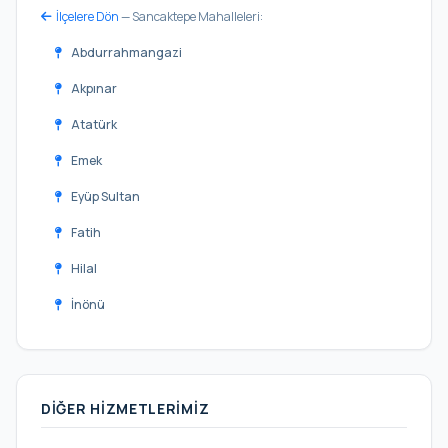
İlçelere Dön
— Sancaktepe Mahalleleri:
Abdurrahmangazi
Akpınar
Atatürk
Emek
Eyüp Sultan
Fatih
Hilal
İnönü
Kemal Türkler
Meclis
DIĞER HIZMETLERIMIZ
Merve