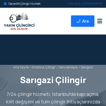
Garantili Çilingir Hizmeti
7/24 ACİL: 0530 591 8757
Ara
Ana Sayfa
/
İstanbul Çilingir
/
Sancaktepe
/
Sarıgazi
Sarıgazi Çilingir
7/24 çilingir hizmeti. İstanbul’da kapı açma,
kilit değişimi ve tüm çilingir ihtiyaçlarınızda