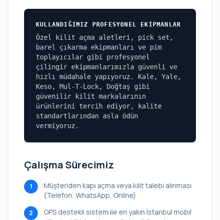
KULLANDIĞIMIZ PROFESYONEL EKIPMANLAR
Özel kilit açma aletleri, pick set,
barel çıkarma ekipmanları ve pim
toplayıcılar gibi profesyonel
çilingir ekipmanlarımızla güvenli ve
hızlı müdahale yapıyoruz. Kale, Yale,
Keso, Mul-T-Lock, Doğtaş gibi
güvenilir kilit markalarının
ürünlerini tercih ediyor, kalite
standartlarından asla ödün
vermiyoruz.
Çalışma Sürecimiz
Müşteriden kapı açma veya kilit talebi alınması
1
(Telefon, WhatsApp, Online)
GPS destekli sistem ile en yakın İstanbul mobil
2