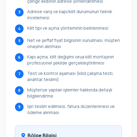
çilingir ekibinin adrese yönlendirilmesi
Adrese varış ve kapı/kilit durumunun teknik
3
incelemesi
Kilit tipi ve açma yönteminin belirlenmesi
4
Net ve şeffaf fiyat bilgisinin sunulması, müşteri
5
onayının alınması
Kapı açma, kilit değişimi veya kilit montajının
6
profesyonel şekilde gerçekleştirilmesi
Test ve kontrol aşaması (kilid çalışma testi,
7
anahtar teslimi)
Müşteriye yapılan işlemler hakkında detaylı
8
bilgilendirme
İşin teslim edilmesi, fatura düzenlenmesi ve
9
ödeme alınması
Bölge Bilgisi