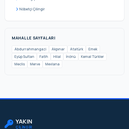
Nöbetçi Çilingir
MAHALLE SAYFALARI
Abdurrahmangazi
Akpınar
Atatürk
Emek
Eyüp Sultan
Fatih
Hilal
İnönü
Kemal Türkler
Meclis
Merve
Mevlana
YAKIN
ÇİLİNGİR