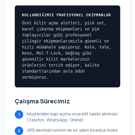
KULLANDIĞIMIZ PROFESYONEL EKIPMANLAR
Özel kilit açma aletleri, pick set,
barel çıkarma ekipmanları ve pim
toplayıcılar gibi profesyonel
çilingir ekipmanlarımızla güvenli ve
hızlı müdahale yapıyoruz. Kale, Yale,
Keso, Mul-T-Lock, Doğtaş gibi
güvenilir kilit markalarının
ürünlerini tercih ediyor, kalite
standartlarından asla ödün
vermiyoruz.
Çalışma Sürecimiz
Müşteriden kapı açma veya kilit talebi alınması
1
(Telefon, WhatsApp, Online)
GPS destekli sistem ile en yakın İstanbul mobil
2