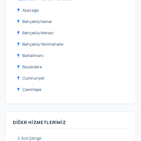
Ayazağa
Bahçeköy Kemer
Bahçeköy Merkez
Bahçeköy Yenimahalle
Baltalimanı
Büyükdere
Cumhuriyet
Çamlıtepe
Çayırbaşı
Darüşşafaka
DIĞER HIZMETLERIMIZ
Demirciköy
Derbent
Acil Çilingir