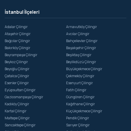
İstanbul İlçeleri
Adalar Çilingir
Arnavutköy Çilingir
Ataşehir Çilingir
Avcılar Çilingir
Bağcılar Çilingir
Bahçelievler Çilingir
Bakırköy Çilingir
Başakşehir Çilingir
Bayrampaşa Çilingir
Beşiktaş Çilingir
Beykoz Çilingir
Beylikdüzü Çilingir
Beyoğlu Çilingir
Büyükçekmece Çilingir
Çatalca Çilingir
Çekmeköy Çilingir
Esenler Çilingir
Esenyurt Çilingir
Eyüpsultan Çilingir
Fatih Çilingir
Gaziosmanpaşa Çilingir
Güngören Çilingir
Kadıköy Çilingir
Kağıthane Çilingir
Kartal Çilingir
Küçükçekmece Çilingir
Maltepe Çilingir
Pendik Çilingir
Sancaktepe Çilingir
Sarıyer Çilingir