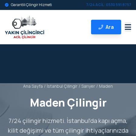
Garantili Çilingir Hizmeti
7/24 ACİL: 0530 591 8757
Ara
Ana Sayfa
/
İstanbul Çilingir
/
Sarıyer
/
Maden
Maden Çilingir
7/24 çilingir hizmeti. İstanbul’da kapı açma,
kilit değişimi ve tüm çilingir ihtiyaçlarınızda