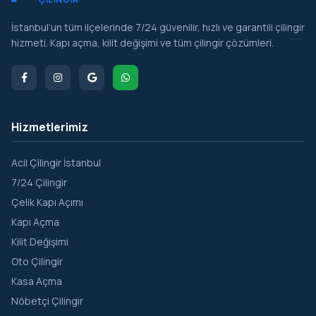
Sarıyer Merkez
İstanbul’un tüm ilçelerinde 7/24 güvenilir, hızlı ve garantili çilingir
Tarabya
hizmeti. Kapı açma, kilit değişimi ve tüm çilingir çözümleri.
Uskumruköy
Yeni Mahalle
Yeniköy
Hizmetlerimiz
Zekeriyakoy
Acil Çilingir İstanbul
7/24 Çilingir
Çelik Kapı Açımı
Kapı Açma
Kilit Değişimi
Oto Çilingir
Kasa Açma
Nöbetçi Çilingir