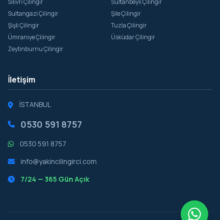
Silivri Çilingir
Sultanbeyli Çilingir
Sultangazi Çilingir
Şile Çilingir
Şişli Çilingir
Tuzla Çilingir
Ümraniye Çilingir
Üsküdar Çilingir
Zeytinburnu Çilingir
İletişim
İSTANBUL
0530 591 8757
0530 591 8757
info@yakincilingirci.com
7/24 — 365 Gün Açık