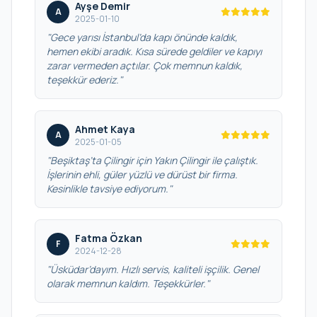
Ayşe Demir
A
2025-01-10
"Gece yarısı İstanbul’da kapı önünde kaldık,
hemen ekibi aradık. Kısa sürede geldiler ve kapıyı
zarar vermeden açtılar. Çok memnun kaldık,
teşekkür ederiz."
Ahmet Kaya
A
2025-01-05
"Beşiktaş’ta Çilingir için Yakın Çilingir ile çalıştık.
İşlerinin ehli, güler yüzlü ve dürüst bir firma.
Kesinlikle tavsiye ediyorum."
Fatma Özkan
F
2024-12-28
"Üsküdar’dayım. Hızlı servis, kaliteli işçilik. Genel
olarak memnun kaldım. Teşekkürler."