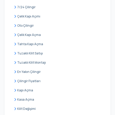
Emirgan
7/24 Çilingir
Fatih Sultan Mehmet
Çelik Kapı Açımı
Ferahevler
Oto Çilingir
Garipçe
Çelik Kapı Açma
Göksu
Tahta Kapı Açma
Gümüşdere
Tuzaklı Kilit Satışı
Huzur
Tuzaklı Kilit Montajı
İstinye
En Yakın Çilingir
Kazım Karabekir
Çilingir Fiyatları
Kilyos
Kapı Açma
Kireçburnu
Kasa Açma
Kocataş
Kilit Değişimi