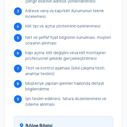
çilingir ekibinin adrese yönlendirilmesi
Adrese varış ve kapı/kilit durumunun teknik
3
incelemesi
Kilit tipi ve açma yönteminin belirlenmesi
4
Net ve şeffaf fiyat bilgisinin sunulması, müşteri
5
onayının alınması
Kapı açma, kilit değişimi veya kilit montajının
6
profesyonel şekilde gerçekleştirilmesi
Test ve kontrol aşaması (kilid çalışma testi,
7
anahtar teslimi)
Müşteriye yapılan işlemler hakkında detaylı
8
bilgilendirme
İşin teslim edilmesi, fatura düzenlenmesi ve
9
ödeme alınması
Bölge Bilgisi