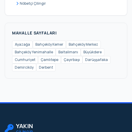
Kısırkaya
Nöbetçi Çilingir
Kumköy
Maden
Maslak
MAHALLE SAYFALARI
Merkez
Ayazağa
Bahçeköy Kemer
Bahçeköy Merkez
Bahçeköy Yenimahalle
Baltalimanı
Büyükdere
Pınar
Cumhuriyet
Çamlıtepe
Çayırbaşı
Darüşşafaka
Poligon
Demirciköy
Derbent
PTT Evleri
Reşitpaşa
Rumeli Feneri
Rumeli Hisarı
Rumeli Kavağı
YAKIN
Safa
ÇİLİNGİR