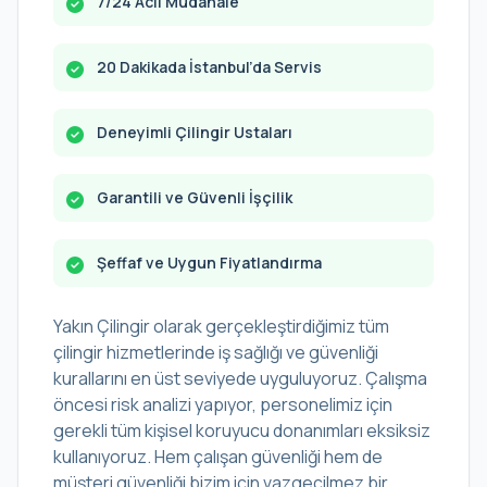
7/24 Acil Müdahale
20 Dakikada İstanbul’da Servis
Deneyimli Çilingir Ustaları
Garantili ve Güvenli İşçilik
Şeffaf ve Uygun Fiyatlandırma
Yakın Çilingir olarak gerçekleştirdiğimiz tüm
çilingir hizmetlerinde iş sağlığı ve güvenliği
kurallarını en üst seviyede uyguluyoruz. Çalışma
öncesi risk analizi yapıyor, personelimiz için
gerekli tüm kişisel koruyucu donanımları eksiksiz
kullanıyoruz. Hem çalışan güvenliği hem de
müşteri güvenliği bizim için vazgeçilmez bir