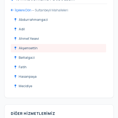
İlçelere Dön
— Sultanbeyli Mahalleleri:
Abdurrahmangazi
Adil
Ahmet Yesevi
Akşemsettin
Battalgazi
Fatih
Hasanpaşa
Mecidiye
Mehmet Akif
Mimar Sinan
DIĞER HIZMETLERIMIZ
Necip Fazıl