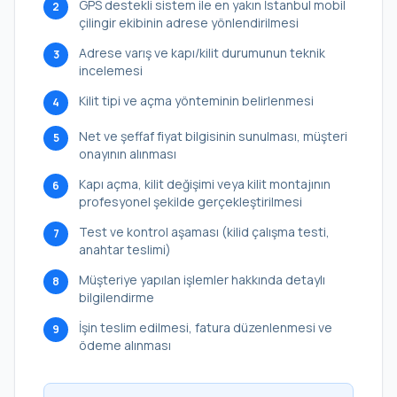
GPS destekli sistem ile en yakın İstanbul mobil
2
çilingir ekibinin adrese yönlendirilmesi
Adrese varış ve kapı/kilit durumunun teknik
3
incelemesi
Kilit tipi ve açma yönteminin belirlenmesi
4
Net ve şeffaf fiyat bilgisinin sunulması, müşteri
5
onayının alınması
Kapı açma, kilit değişimi veya kilit montajının
6
profesyonel şekilde gerçekleştirilmesi
Test ve kontrol aşaması (kilid çalışma testi,
7
anahtar teslimi)
Müşteriye yapılan işlemler hakkında detaylı
8
bilgilendirme
İşin teslim edilmesi, fatura düzenlenmesi ve
9
ödeme alınması