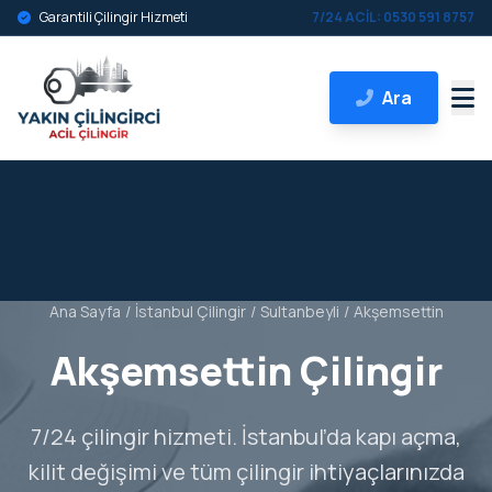
Garantili Çilingir Hizmeti
7/24 ACİL: 0530 591 8757
Ara
Ana Sayfa
/
İstanbul Çilingir
/
Sultanbeyli
/
Akşemsettin
Akşemsettin Çilingir
7/24 çilingir hizmeti. İstanbul’da kapı açma,
kilit değişimi ve tüm çilingir ihtiyaçlarınızda