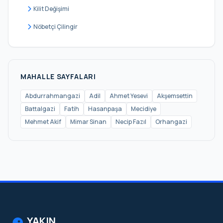
Kilit Değişimi
Nöbetçi Çilingir
MAHALLE SAYFALARI
Abdurrahmangazi
Adil
Ahmet Yesevi
Akşemsettin
Battalgazi
Fatih
Hasanpaşa
Mecidiye
Mehmet Akif
Mimar Sinan
Necip Fazıl
Orhangazi
YAKIN