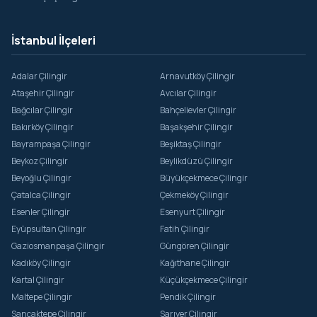
İstanbul İlçeleri
Adalar Çilingir
Arnavutköy Çilingir
Ataşehir Çilingir
Avcılar Çilingir
Bağcılar Çilingir
Bahçelievler Çilingir
Bakırköy Çilingir
Başakşehir Çilingir
Bayrampaşa Çilingir
Beşiktaş Çilingir
Beykoz Çilingir
Beylikdüzü Çilingir
Beyoğlu Çilingir
Büyükçekmece Çilingir
Çatalca Çilingir
Çekmeköy Çilingir
Esenler Çilingir
Esenyurt Çilingir
Eyüpsultan Çilingir
Fatih Çilingir
Gaziosmanpaşa Çilingir
Güngören Çilingir
Kadıköy Çilingir
Kağıthane Çilingir
Kartal Çilingir
Küçükçekmece Çilingir
Maltepe Çilingir
Pendik Çilingir
Sancaktepe Çilingir
Sarıyer Çilingir