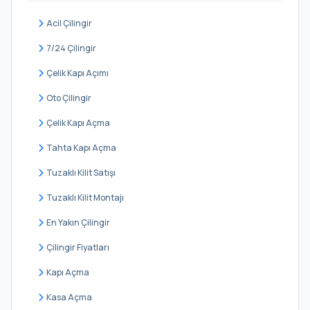
Orhangazi
Acil Çilingir
Turgut Reis
7/24 Çilingir
Yavuz Selim
Çelik Kapı Açımı
Yıldırım Beyazıt
Oto Çilingir
Çelik Kapı Açma
Tahta Kapı Açma
Tuzaklı Kilit Satışı
Tuzaklı Kilit Montajı
En Yakın Çilingir
Çilingir Fiyatları
Kapı Açma
Kasa Açma