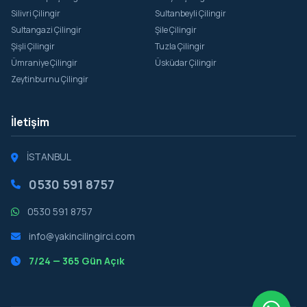
Silivri Çilingir
Sultanbeyli Çilingir
Sultangazi Çilingir
Şile Çilingir
Şişli Çilingir
Tuzla Çilingir
Ümraniye Çilingir
Üsküdar Çilingir
Zeytinburnu Çilingir
İletişim
İSTANBUL
0530 591 8757
0530 591 8757
info@yakincilingirci.com
7/24 — 365 Gün Açık