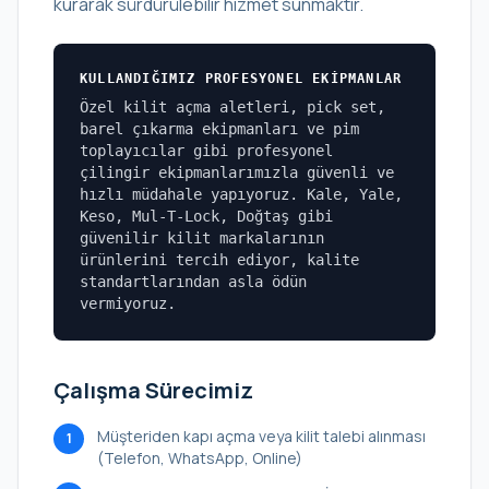
kurarak sürdürülebilir hizmet sunmaktır.
KULLANDIĞIMIZ PROFESYONEL EKIPMANLAR
Özel kilit açma aletleri, pick set,
barel çıkarma ekipmanları ve pim
toplayıcılar gibi profesyonel
çilingir ekipmanlarımızla güvenli ve
hızlı müdahale yapıyoruz. Kale, Yale,
Keso, Mul-T-Lock, Doğtaş gibi
güvenilir kilit markalarının
ürünlerini tercih ediyor, kalite
standartlarından asla ödün
vermiyoruz.
Çalışma Sürecimiz
Müşteriden kapı açma veya kilit talebi alınması
1
(Telefon, WhatsApp, Online)