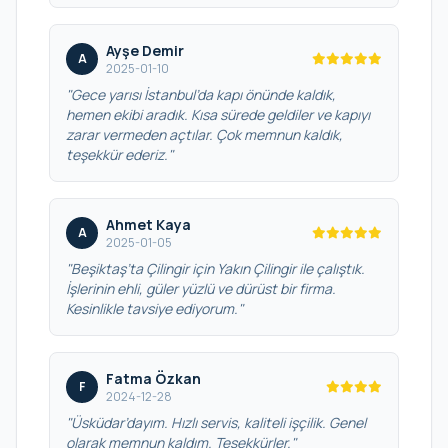
Ayşe Demir
A
2025-01-10
"Gece yarısı İstanbul’da kapı önünde kaldık,
hemen ekibi aradık. Kısa sürede geldiler ve kapıyı
zarar vermeden açtılar. Çok memnun kaldık,
teşekkür ederiz."
Ahmet Kaya
A
2025-01-05
"Beşiktaş’ta Çilingir için Yakın Çilingir ile çalıştık.
İşlerinin ehli, güler yüzlü ve dürüst bir firma.
Kesinlikle tavsiye ediyorum."
Fatma Özkan
F
2024-12-28
"Üsküdar’dayım. Hızlı servis, kaliteli işçilik. Genel
olarak memnun kaldım. Teşekkürler."