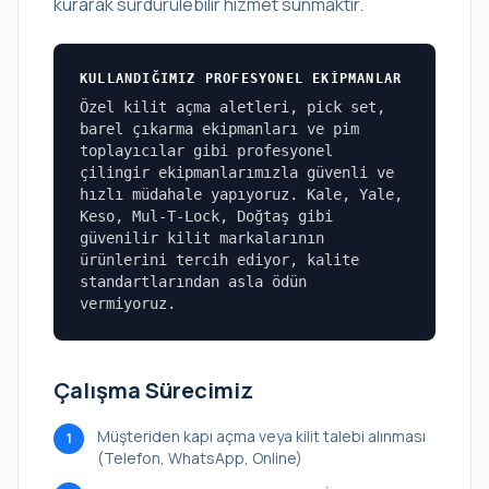
kurarak sürdürülebilir hizmet sunmaktır.
KULLANDIĞIMIZ PROFESYONEL EKIPMANLAR
Özel kilit açma aletleri, pick set,
barel çıkarma ekipmanları ve pim
toplayıcılar gibi profesyonel
çilingir ekipmanlarımızla güvenli ve
hızlı müdahale yapıyoruz. Kale, Yale,
Keso, Mul-T-Lock, Doğtaş gibi
güvenilir kilit markalarının
ürünlerini tercih ediyor, kalite
standartlarından asla ödün
vermiyoruz.
Çalışma Sürecimiz
Müşteriden kapı açma veya kilit talebi alınması
1
(Telefon, WhatsApp, Online)