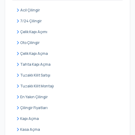
Uğur Mumcu
Acil Çilingir
Yayla
7/24 Çilingir
Yunus Emre
Çelik Kapı Açımı
Zübeyde Hanım
Oto Çilingir
Çelik Kapı Açma
Tahta Kapı Açma
Tuzaklı Kilit Satışı
Tuzaklı Kilit Montajı
En Yakın Çilingir
Çilingir Fiyatları
Kapı Açma
Kasa Açma