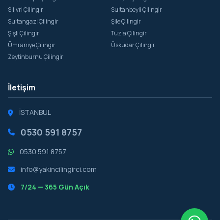
Silivri Çilingir
Sultanbeyli Çilingir
Sultangazi Çilingir
Şile Çilingir
Şişli Çilingir
Tuzla Çilingir
Ümraniye Çilingir
Üsküdar Çilingir
Zeytinburnu Çilingir
İletişim
İSTANBUL
0530 591 8757
0530 591 8757
info@yakincilingirci.com
7/24 — 365 Gün Açık