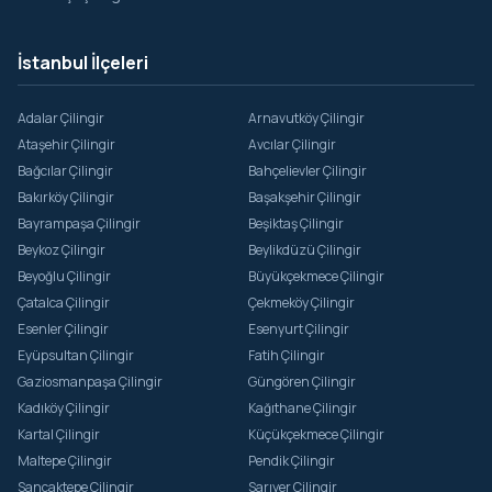
İstanbul İlçeleri
Adalar Çilingir
Arnavutköy Çilingir
Ataşehir Çilingir
Avcılar Çilingir
Bağcılar Çilingir
Bahçelievler Çilingir
Bakırköy Çilingir
Başakşehir Çilingir
Bayrampaşa Çilingir
Beşiktaş Çilingir
Beykoz Çilingir
Beylikdüzü Çilingir
Beyoğlu Çilingir
Büyükçekmece Çilingir
Çatalca Çilingir
Çekmeköy Çilingir
Esenler Çilingir
Esenyurt Çilingir
Eyüpsultan Çilingir
Fatih Çilingir
Gaziosmanpaşa Çilingir
Güngören Çilingir
Kadıköy Çilingir
Kağıthane Çilingir
Kartal Çilingir
Küçükçekmece Çilingir
Maltepe Çilingir
Pendik Çilingir
Sancaktepe Çilingir
Sarıyer Çilingir