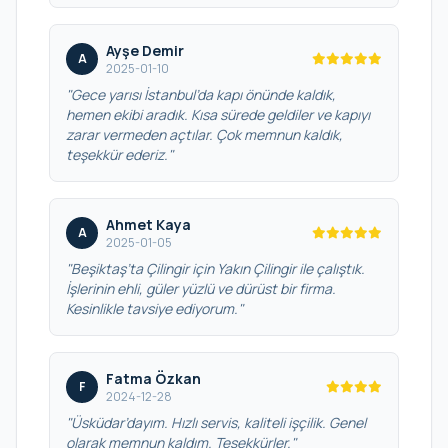
Ayşe Demir
A
2025-01-10
"Gece yarısı İstanbul’da kapı önünde kaldık,
hemen ekibi aradık. Kısa sürede geldiler ve kapıyı
zarar vermeden açtılar. Çok memnun kaldık,
teşekkür ederiz."
Ahmet Kaya
A
2025-01-05
"Beşiktaş’ta Çilingir için Yakın Çilingir ile çalıştık.
İşlerinin ehli, güler yüzlü ve dürüst bir firma.
Kesinlikle tavsiye ediyorum."
Fatma Özkan
F
2024-12-28
"Üsküdar’dayım. Hızlı servis, kaliteli işçilik. Genel
olarak memnun kaldım. Teşekkürler."