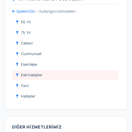
İlçelere Dön
— Sultangazi Mahalleleri:
50. Yıl
75. Yıl
Cebeci
Cumhuriyet
Esentepe
Eski Habipler
Gazi
Habipler
İsmetpaşa
Malkoçoğlu
DIĞER HIZMETLERIMIZ
Sultançiftliği