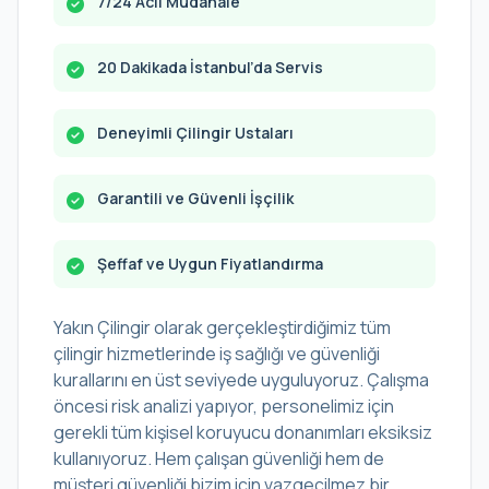
7/24 Acil Müdahale
20 Dakikada İstanbul’da Servis
Deneyimli Çilingir Ustaları
Garantili ve Güvenli İşçilik
Şeffaf ve Uygun Fiyatlandırma
Yakın Çilingir olarak gerçekleştirdiğimiz tüm
çilingir hizmetlerinde iş sağlığı ve güvenliği
kurallarını en üst seviyede uyguluyoruz. Çalışma
öncesi risk analizi yapıyor, personelimiz için
gerekli tüm kişisel koruyucu donanımları eksiksiz
kullanıyoruz. Hem çalışan güvenliği hem de
müşteri güvenliği bizim için vazgeçilmez bir