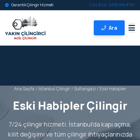
Garantili Çilingir Hizmeti
7/24 ACİL: 0530 591 8757
Ara
Ana Sayfa
/
İstanbul Çilingir
/
Sultangazi
/
Eski Habipler
Eski Habipler Çilingir
7/24 çilingir hizmeti. İstanbul’da kapı açma,
kilit değişimi ve tüm çilingir ihtiyaçlarınızda