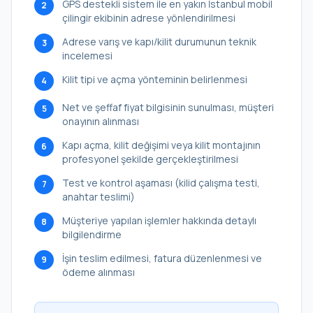
GPS destekli sistem ile en yakın İstanbul mobil
2
çilingir ekibinin adrese yönlendirilmesi
Adrese varış ve kapı/kilit durumunun teknik
3
incelemesi
Kilit tipi ve açma yönteminin belirlenmesi
4
Net ve şeffaf fiyat bilgisinin sunulması, müşteri
5
onayının alınması
Kapı açma, kilit değişimi veya kilit montajının
6
profesyonel şekilde gerçekleştirilmesi
Test ve kontrol aşaması (kilid çalışma testi,
7
anahtar teslimi)
Müşteriye yapılan işlemler hakkında detaylı
8
bilgilendirme
İşin teslim edilmesi, fatura düzenlenmesi ve
9
ödeme alınması