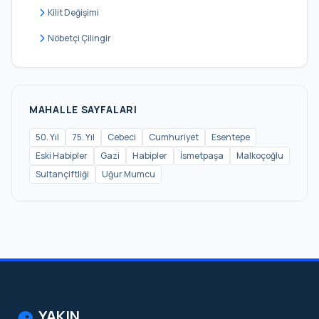
Kilit Değişimi
Nöbetçi Çilingir
MAHALLE SAYFALARI
50. Yıl
75. Yıl
Cebeci
Cumhuriyet
Esentepe
Eski Habipler
Gazi
Habipler
İsmetpaşa
Malkoçoğlu
Sultançiftliği
Uğur Mumcu
YAKIN