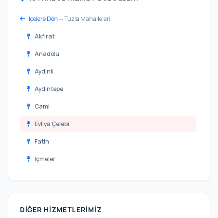
İlçelere Dön
— Tuzla Mahalleleri:
Akfırat
Anadolu
Aydınlı
Aydıntepe
Cami
Evliya Çelebi
Fatih
İçmeler
İstasyon
Mescit
DIĞER HIZMETLERIMIZ
Mimar Sinan