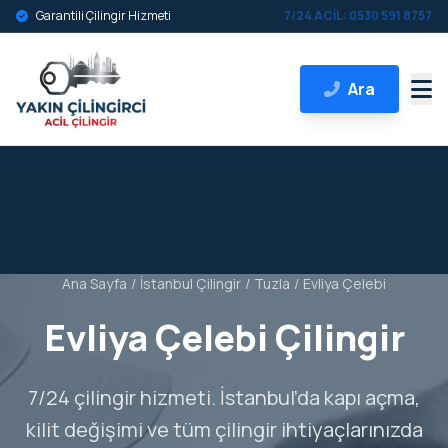
Garantili Çilingir Hizmeti
7/24 ACİL: 0530 591 8757
Ara
Ana Sayfa
/
İstanbul Çilingir
/
Tuzla
/
Evliya Çelebi
Evliya Çelebi Çilingir
7/24 çilingir hizmeti. İstanbul’da kapı açma,
kilit değişimi ve tüm çilingir ihtiyaçlarınızda