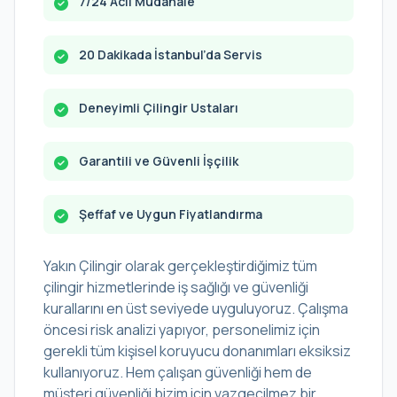
7/24 Acil Müdahale
20 Dakikada İstanbul’da Servis
Deneyimli Çilingir Ustaları
Garantili ve Güvenli İşçilik
Şeffaf ve Uygun Fiyatlandırma
Yakın Çilingir olarak gerçekleştirdiğimiz tüm
çilingir hizmetlerinde iş sağlığı ve güvenliği
kurallarını en üst seviyede uyguluyoruz. Çalışma
öncesi risk analizi yapıyor, personelimiz için
gerekli tüm kişisel koruyucu donanımları eksiksiz
kullanıyoruz. Hem çalışan güvenliği hem de
müşteri güvenliği bizim için vazgeçilmez bir