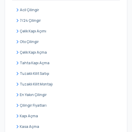
Orhanlı
Acil Çilingir
Orta
7/24 Çilingir
Postane
Çelik Kapı Açımı
Şifa
Oto Çilingir
Tepeören
Çelik Kapı Açma
Yayla
Tahta Kapı Açma
Tuzaklı Kilit Satışı
Tuzaklı Kilit Montajı
En Yakın Çilingir
Çilingir Fiyatları
Kapı Açma
Kasa Açma