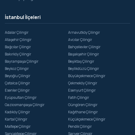
İstanbul İlçeleri
Adalar Çilingir
Arnavutköy Çilingir
Ataşehir Çilingir
Avcılar Çilingir
Bağcılar Çilingir
Bahçelievler Çilingir
Bakırköy Çilingir
Başakşehir Çilingir
Bayrampaşa Çilingir
Beşiktaş Çilingir
Beykoz Çilingir
Beylikdüzü Çilingir
Beyoğlu Çilingir
Büyükçekmece Çilingir
Çatalca Çilingir
Çekmeköy Çilingir
Esenler Çilingir
Esenyurt Çilingir
Eyüpsultan Çilingir
Fatih Çilingir
Gaziosmanpaşa Çilingir
Güngören Çilingir
Kadıköy Çilingir
Kağıthane Çilingir
Kartal Çilingir
Küçükçekmece Çilingir
Maltepe Çilingir
Pendik Çilingir
Sancaktepe Çilingir
Sarıyer Çilingir