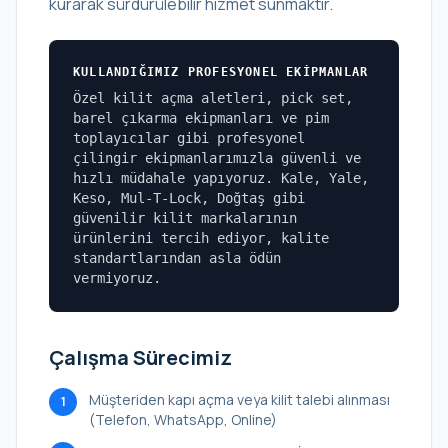
kurarak sürdürülebilir hizmet sunmaktır.
KULLANDIĞIMIZ PROFESYONEL EKIPMANLAR
Özel kilit açma aletleri, pick set,
barel çıkarma ekipmanları ve pim
toplayıcılar gibi profesyonel
çilingir ekipmanlarımızla güvenli ve
hızlı müdahale yapıyoruz. Kale, Yale,
Keso, Mul-T-Lock, Doğtaş gibi
güvenilir kilit markalarının
ürünlerini tercih ediyor, kalite
standartlarından asla ödün
vermiyoruz.
Çalışma Sürecimiz
Müşteriden kapı açma veya kilit talebi alınması
1
(Telefon, WhatsApp, Online)