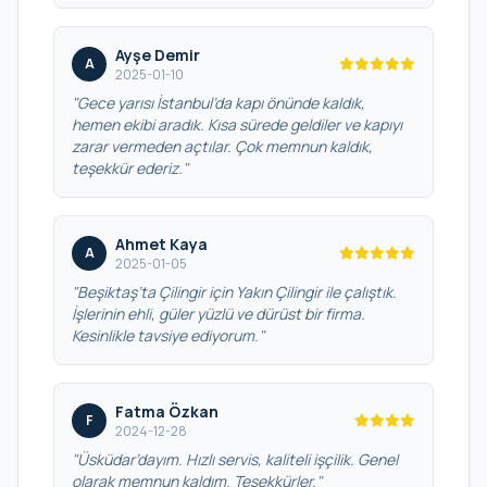
Ayşe Demir
A
2025-01-10
"Gece yarısı İstanbul’da kapı önünde kaldık,
hemen ekibi aradık. Kısa sürede geldiler ve kapıyı
zarar vermeden açtılar. Çok memnun kaldık,
teşekkür ederiz."
Ahmet Kaya
A
2025-01-05
"Beşiktaş’ta Çilingir için Yakın Çilingir ile çalıştık.
İşlerinin ehli, güler yüzlü ve dürüst bir firma.
Kesinlikle tavsiye ediyorum."
Fatma Özkan
F
2024-12-28
"Üsküdar’dayım. Hızlı servis, kaliteli işçilik. Genel
olarak memnun kaldım. Teşekkürler."