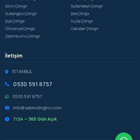
Silivri Çilingir
Sultanbeyli Çilingir
Sultangazi Çilingir
Şile Çilingir
Şişli Çilingir
Tuzla Çilingir
Ümraniye Çilingir
Üsküdar Çilingir
Zeytinburnu Çilingir
İletişim
İSTANBUL
0530 591 8757
0530 591 8757
info@yakincilingirci.com
7/24 — 365 Gün Açık