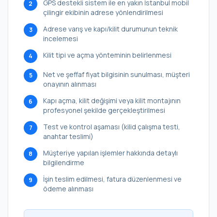
GPS destekli sistem ile en yakın İstanbul mobil
2
çilingir ekibinin adrese yönlendirilmesi
Adrese varış ve kapı/kilit durumunun teknik
3
incelemesi
Kilit tipi ve açma yönteminin belirlenmesi
4
Net ve şeffaf fiyat bilgisinin sunulması, müşteri
5
onayının alınması
Kapı açma, kilit değişimi veya kilit montajının
6
profesyonel şekilde gerçekleştirilmesi
Test ve kontrol aşaması (kilid çalışma testi,
7
anahtar teslimi)
Müşteriye yapılan işlemler hakkında detaylı
8
bilgilendirme
İşin teslim edilmesi, fatura düzenlenmesi ve
9
ödeme alınması