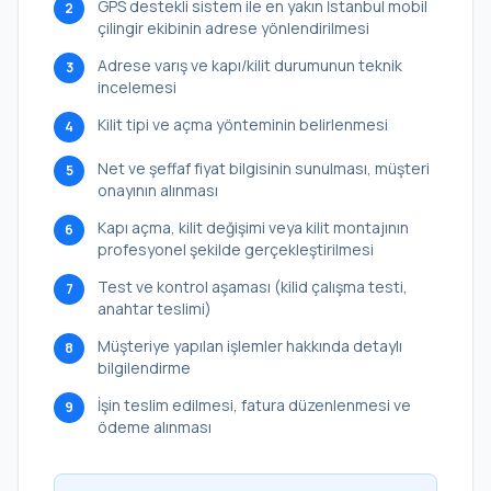
GPS destekli sistem ile en yakın İstanbul mobil
2
çilingir ekibinin adrese yönlendirilmesi
Adrese varış ve kapı/kilit durumunun teknik
3
incelemesi
Kilit tipi ve açma yönteminin belirlenmesi
4
Net ve şeffaf fiyat bilgisinin sunulması, müşteri
5
onayının alınması
Kapı açma, kilit değişimi veya kilit montajının
6
profesyonel şekilde gerçekleştirilmesi
Test ve kontrol aşaması (kilid çalışma testi,
7
anahtar teslimi)
Müşteriye yapılan işlemler hakkında detaylı
8
bilgilendirme
İşin teslim edilmesi, fatura düzenlenmesi ve
9
ödeme alınması