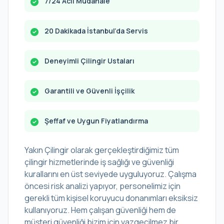
7/24 Acil Müdahale
20 Dakikada İstanbul’da Servis
Deneyimli Çilingir Ustaları
Garantili ve Güvenli İşçilik
Şeffaf ve Uygun Fiyatlandırma
Yakın Çilingir olarak gerçekleştirdiğimiz tüm
çilingir hizmetlerinde iş sağlığı ve güvenliği
kurallarını en üst seviyede uyguluyoruz. Çalışma
öncesi risk analizi yapıyor, personelimiz için
gerekli tüm kişisel koruyucu donanımları eksiksiz
kullanıyoruz. Hem çalışan güvenliği hem de
müşteri güvenliği bizim için vazgeçilmez bir