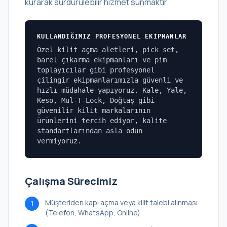
kurarak sürdürülebilir hizmet sunmaktır.
KULLANDIĞIMIZ PROFESYONEL EKIPMANLAR
Özel kilit açma aletleri, pick set,
barel çıkarma ekipmanları ve pim
toplayıcılar gibi profesyonel
çilingir ekipmanlarımızla güvenli ve
hızlı müdahale yapıyoruz. Kale, Yale,
Keso, Mul-T-Lock, Doğtaş gibi
güvenilir kilit markalarının
ürünlerini tercih ediyor, kalite
standartlarından asla ödün
vermiyoruz.
Çalışma Sürecimiz
Müşteriden kapı açma veya kilit talebi alınması
1
(Telefon, WhatsApp, Online)