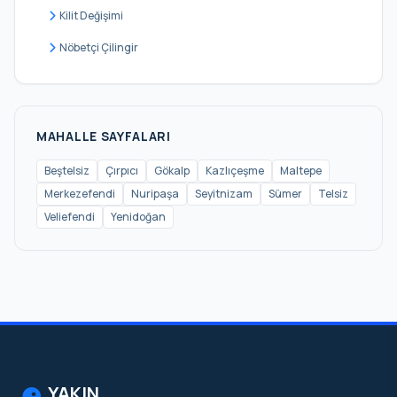
Kilit Değişimi
Nöbetçi Çilingir
MAHALLE SAYFALARI
Beştelsiz
Çırpıcı
Gökalp
Kazlıçeşme
Maltepe
Merkezefendi
Nuripaşa
Seyitnizam
Sümer
Telsiz
Veliefendi
Yenidoğan
YAKIN