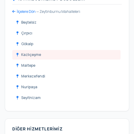
İlçelere Dön
— Zeytinburnu Mahalleleri:
Beştelsiz
Çırpıcı
Gökalp
Kazlıçeşme
Maltepe
Merkezefendi
Nuripaşa
Seyitnizam
Sümer
Telsiz
DIĞER HIZMETLERIMIZ
Veliefendi