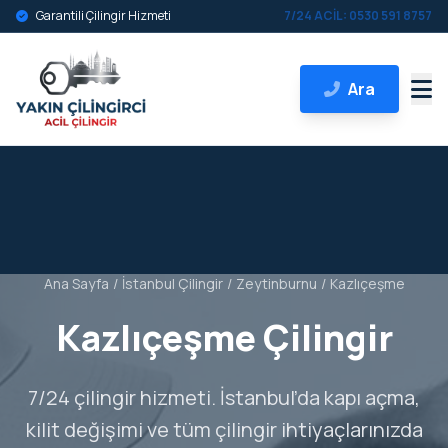
Garantili Çilingir Hizmeti
7/24 ACİL: 0530 591 8757
Ara
Ana Sayfa
/
İstanbul Çilingir
/
Zeytinburnu
/
Kazlıçeşme
Kazlıçeşme Çilingir
7/24 çilingir hizmeti. İstanbul’da kapı açma,
kilit değişimi ve tüm çilingir ihtiyaçlarınızda