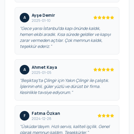
Ayşe Demir
A
2025-01-10
"Gece yarısı İstanbul’da kapı önünde kaldık,
hemen ekibi aradık. Kısa sürede geldiler ve kapıyı
zarar vermeden açtılar. Çok memnun kaldık,
teşekkür ederiz."
Ahmet Kaya
A
2025-01-05
"Beşiktaş’ta Çilingir için Yakın Çilingir ile çalıştık.
İşlerinin ehli, güler yüzlü ve dürüst bir firma.
Kesinlikle tavsiye ediyorum."
Fatma Özkan
F
2024-12-28
"Üsküdar’dayım. Hızlı servis, kaliteli işçilik. Genel
olarak memnun kaldım. Teşekkürler."