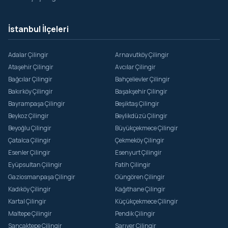
İstanbul İlçeleri
Adalar Çilingir
Arnavutköy Çilingir
Ataşehir Çilingir
Avcılar Çilingir
Bağcılar Çilingir
Bahçelievler Çilingir
Bakırköy Çilingir
Başakşehir Çilingir
Bayrampaşa Çilingir
Beşiktaş Çilingir
Beykoz Çilingir
Beylikdüzü Çilingir
Beyoğlu Çilingir
Büyükçekmece Çilingir
Çatalca Çilingir
Çekmeköy Çilingir
Esenler Çilingir
Esenyurt Çilingir
Eyüpsultan Çilingir
Fatih Çilingir
Gaziosmanpaşa Çilingir
Güngören Çilingir
Kadıköy Çilingir
Kağıthane Çilingir
Kartal Çilingir
Küçükçekmece Çilingir
Maltepe Çilingir
Pendik Çilingir
Sancaktepe Çilingir
Sarıyer Çilingir