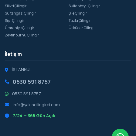
Silivri Çilingir
Sultanbeyli Çilingir
Sultangazi Çilingir
Şile Çilingir
Şişli Çilingir
Tuzla Çilingir
Ümraniye Çilingir
Üsküdar Çilingir
Zeytinburnu Çilingir
İletişim
İSTANBUL
0530 591 8757
0530 591 8757
info@yakincilingirci.com
7/24 — 365 Gün Açık