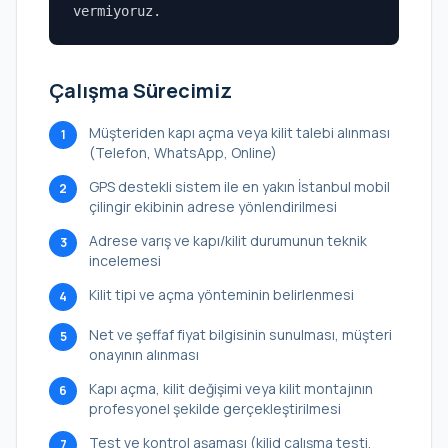
vermiyoruz.
Çalışma Sürecimiz
Müşteriden kapı açma veya kilit talebi alınması
1
(Telefon, WhatsApp, Online)
GPS destekli sistem ile en yakın İstanbul mobil
2
çilingir ekibinin adrese yönlendirilmesi
Adrese varış ve kapı/kilit durumunun teknik
3
incelemesi
Kilit tipi ve açma yönteminin belirlenmesi
4
Net ve şeffaf fiyat bilgisinin sunulması, müşteri
5
onayının alınması
Kapı açma, kilit değişimi veya kilit montajının
6
profesyonel şekilde gerçekleştirilmesi
Test ve kontrol aşaması (kilid çalışma testi,
7