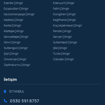
Esenler Çilingir
Esenyurt Çilingir
Eyüpsultan Çilingir
Fatih Çilingir
Gaziosmanpaşa Çilingir
Güngören Çilingir
Kadıköy Çilingir
Kağıthane Çilingir
Kartal Çilingir
Küçükçekmece Çilingir
Maltepe Çilingir
Pendik Çilingir
Sancaktepe Çilingir
Sarıyer Çilingir
Silivri Çilingir
Sultanbeyli Çilingir
Sultangazi Çilingir
Şile Çilingir
Şişli Çilingir
Tuzla Çilingir
Ümraniye Çilingir
Üsküdar Çilingir
Zeytinburnu Çilingir
İletişim
İSTANBUL
0530 591 8757