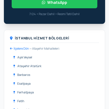
WhatsApp
7/24 • Pazar Dahil • Resmi Tatil Dahil
İSTANBUL HIZMET BÖLGELERI
İlçelere Dön
— Ataşehir Mahalleleri:
Aşık Veysel
Ataşehir Atatürk
Barbaros
Esatpaşa
Ferhatpaşa
Fetih