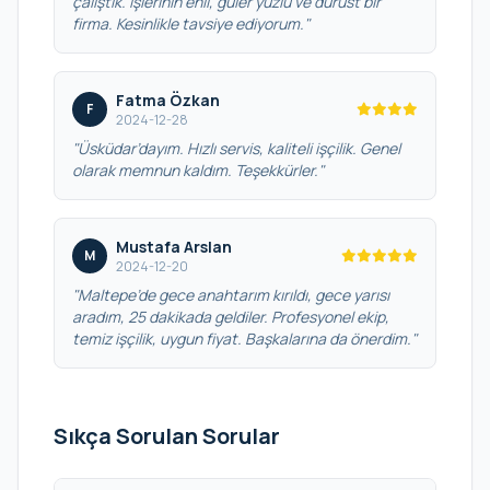
çalıştık. İşlerinin ehli, güler yüzlü ve dürüst bir
firma. Kesinlikle tavsiye ediyorum."
Fatma Özkan
F
2024-12-28
"Üsküdar’dayım. Hızlı servis, kaliteli işçilik. Genel
olarak memnun kaldım. Teşekkürler."
Mustafa Arslan
M
2024-12-20
"Maltepe’de gece anahtarım kırıldı, gece yarısı
aradım, 25 dakikada geldiler. Profesyonel ekip,
temiz işçilik, uygun fiyat. Başkalarına da önerdim."
Sıkça Sorulan Sorular