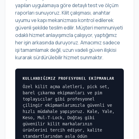
yapılan uygulamaya göre detaylı test ve ölçüm
raporları sunuyoruz. Kilit çalışması, anahtar
uyumu ve kapı mekanizması kontrol edilerek
güvenli şekilde teslim edilir. Müşteri memnuniyeti
odaklı hizmet anlayışımızla çalışıyor, yaptığımız
her işin arkasında duruyoruz. Amacımız sadece
işi tamamlamak değil, uzun vadeli güven ilişkisi
kurarak sürdürülebilir hizmet sunmaktır.
KULLANDIĞIMIZ PROFESYONEL EKIPMANLAR
Özel kilit açma aletleri, pick set,
barel çıkarma ekipmanları ve pim
toplayıcılar gibi profesyonel
çilingir ekipmanlarımızla güvenli ve
hızlı müdahale yapıyoruz. Kale, Yale,
Keso, Mul-T-Lock, Doğtaş gibi
güvenilir kilit markalarının
ürünlerini tercih ediyor, kalite
standartlarından asla ödün