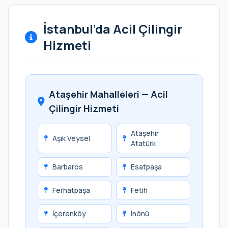
İstanbul’da Acil Çilingir
Hizmeti
Ataşehir Mahalleleri — Acil
Çilingir Hizmeti
Ataşehir
Aşık Veysel
Atatürk
Barbaros
Esatpaşa
Ferhatpaşa
Fetih
İçerenköy
İnönü