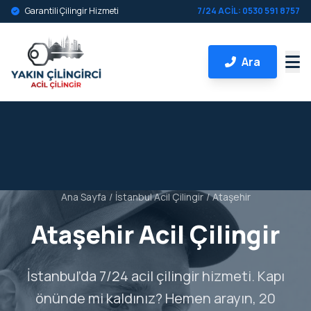
Garantili Çilingir Hizmeti
7/24 ACİL: 0530 591 8757
Ara
Ana Sayfa
/
İstanbul Acil Çilingir
/
Ataşehir
Ataşehir Acil Çilingir
İstanbul’da 7/24 acil çilingir hizmeti. Kapı
önünde mi kaldınız? Hemen arayın, 20