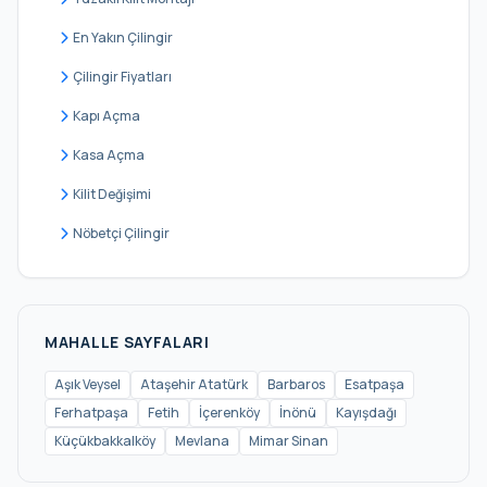
En Yakın Çilingir
Çilingir Fiyatları
Kapı Açma
Kasa Açma
Kilit Değişimi
Nöbetçi Çilingir
MAHALLE SAYFALARI
Aşık Veysel
Ataşehir Atatürk
Barbaros
Esatpaşa
Ferhatpaşa
Fetih
İçerenköy
İnönü
Kayışdağı
Küçükbakkalköy
Mevlana
Mimar Sinan