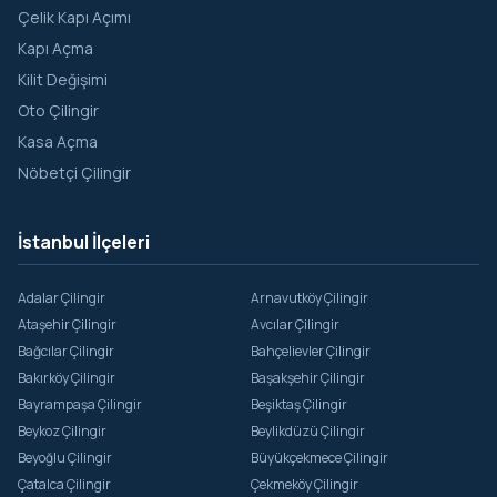
Çelik Kapı Açımı
Kapı Açma
Kilit Değişimi
Oto Çilingir
Kasa Açma
Nöbetçi Çilingir
İstanbul İlçeleri
Adalar Çilingir
Arnavutköy Çilingir
Ataşehir Çilingir
Avcılar Çilingir
Bağcılar Çilingir
Bahçelievler Çilingir
Bakırköy Çilingir
Başakşehir Çilingir
Bayrampaşa Çilingir
Beşiktaş Çilingir
Beykoz Çilingir
Beylikdüzü Çilingir
Beyoğlu Çilingir
Büyükçekmece Çilingir
Çatalca Çilingir
Çekmeköy Çilingir