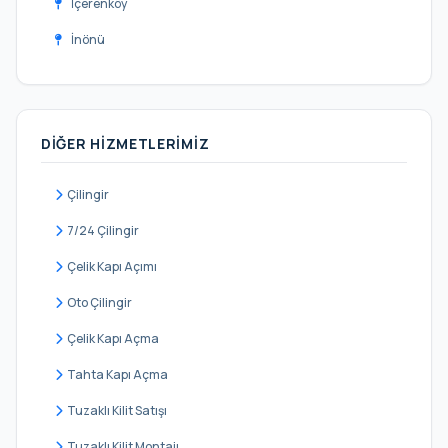
İçerenköy
İnönü
Kayışdağı
Küçükbakkalköy
DIĞER HIZMETLERIMIZ
Mevlana
Mimar Sinan
Çilingir
Mustafa Kemal
7/24 Çilingir
Örnek
Çelik Kapı Açımı
Yeni Çamlıca
Oto Çilingir
Yeni Sahra
Çelik Kapı Açma
Yenişehir
Tahta Kapı Açma
Tuzaklı Kilit Satışı
Tuzaklı Kilit Montajı