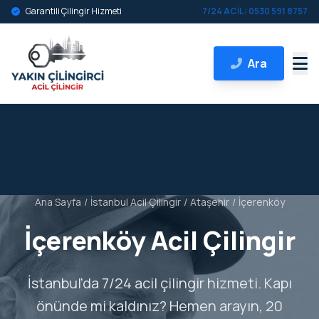
Garantili Çilingir Hizmeti
7/24 ACİL: 0530 591 8757
Ara
Ana Sayfa
/
İstanbul Acil Çilingir
/
Ataşehir
/
İçerenköy
İçerenköy Acil Çilingir
İstanbul’da 7/24 acil çilingir hizmeti. Kapı
önünde mi kaldınız? Hemen arayın, 20