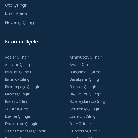
Oto Çilingir
Kasa Açma
Nöbetçi Çilingir
İstanbul İlçeleri
Adalar Çilingir
Arnavutköy Çilingir
Ataşehir Çilingir
Avcılar Çilingir
Bağcılar Çilingir
Bahçelievler Çilingir
Bakırköy Çilingir
Başakşehir Çilingir
Bayrampaşa Çilingir
Beşiktaş Çilingir
Beykoz Çilingir
Beylikdüzü Çilingir
Beyoğlu Çilingir
Büyükçekmece Çilingir
Çatalca Çilingir
Çekmeköy Çilingir
Esenler Çilingir
Esenyurt Çilingir
Eyüpsultan Çilingir
Fatih Çilingir
Gaziosmanpaşa Çilingir
Güngören Çilingir