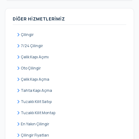
Küçükbakkalköy
DIĞER HIZMETLERIMIZ
Mevlana
Mimar Sinan
Çilingir
Mustafa Kemal
7/24 Çilingir
Örnek
Çelik Kapı Açımı
Yeni Çamlıca
Oto Çilingir
Yeni Sahra
Çelik Kapı Açma
Yenişehir
Tahta Kapı Açma
Tuzaklı Kilit Satışı
Tuzaklı Kilit Montajı
En Yakın Çilingir
Çilingir Fiyatları