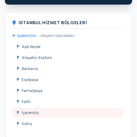
İSTANBUL HIZMET BÖLGELERI
İlçelere Dön
— Ataşehir Mahalleleri:
Aşık Veysel
Ataşehir Atatürk
Barbaros
Esatpaşa
Ferhatpaşa
Fetih
İçerenköy
İnönü
Kayışdağı