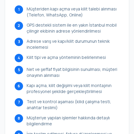
Müşteriden kapı açma veya kilit talebi alınması
1
(Telefon, WhatsApp, Online)
GPS destekli sistem ile en yakın İstanbul mobil
2
çilingir ekibinin adrese yönlendirilmesi
Adrese varış ve kapı/kilit durumunun teknik
3
incelemesi
Kilit tipi ve açma yönteminin belirlenmesi
4
Net ve şeffaf fiyat bilgisinin sunulması, müşteri
5
onayının alınması
Kapı açma, kilit değişimi veya kilit montajının
6
profesyonel şekilde gerçekleştirilmesi
Test ve kontrol aşaması (kilid çalışma testi,
7
anahtar teslimi)
Müşteriye yapılan işlemler hakkında detaylı
8
bilgilendirme
İşin teslim edilmesi, fatura düzenlenmesi ve