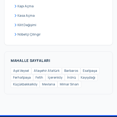
Kapı Açma
Kasa Açma
Kilit Değişimi
Nöbetçi Çilingir
MAHALLE SAYFALARI
Aşık Veysel
Ataşehir Atatürk
Barbaros
Esatpaşa
Ferhatpaşa
Fetih
İçerenköy
İnönü
Kayışdağı
Küçükbakkalköy
Mevlana
Mimar Sinan