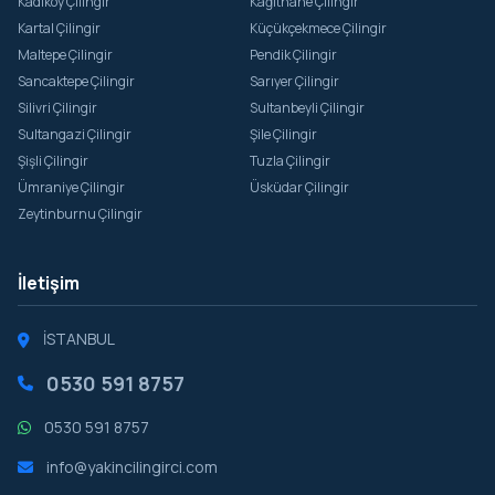
Kadıköy Çilingir
Kağıthane Çilingir
Kartal Çilingir
Küçükçekmece Çilingir
Maltepe Çilingir
Pendik Çilingir
Sancaktepe Çilingir
Sarıyer Çilingir
Silivri Çilingir
Sultanbeyli Çilingir
Sultangazi Çilingir
Şile Çilingir
Şişli Çilingir
Tuzla Çilingir
Ümraniye Çilingir
Üsküdar Çilingir
Zeytinburnu Çilingir
İletişim
İSTANBUL
0530 591 8757
0530 591 8757
info@yakincilingirci.com