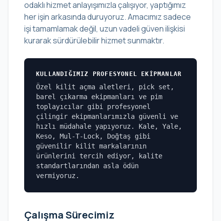
odaklı hizmet anlayışımızla çalışıyor, yaptığımız
her işin arkasında duruyoruz. Amacımız sadece
işi tamamlamak değil, uzun vadeli güven ilişkisi
kurarak sürdürülebilir hizmet sunmaktır.
KULLANDIĞIMIZ PROFESYONEL EKIPMANLAR
Özel kilit açma aletleri, pick set,
barel çıkarma ekipmanları ve pim
toplayıcılar gibi profesyonel
çilingir ekipmanlarımızla güvenli ve
hızlı müdahale yapıyoruz. Kale, Yale,
Keso, Mul-T-Lock, Doğtaş gibi
güvenilir kilit markalarının
ürünlerini tercih ediyor, kalite
standartlarından asla ödün
vermiyoruz.
Çalışma Sürecimiz