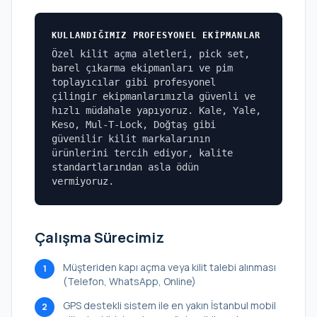
KULLANDIĞIMIZ PROFESYONEL EKIPMANLAR
Özel kilit açma aletleri, pick set,
barel çıkarma ekipmanları ve pim
toplayıcılar gibi profesyonel
çilingir ekipmanlarımızla güvenli ve
hızlı müdahale yapıyoruz. Kale, Yale,
Keso, Mul-T-Lock, Doğtaş gibi
güvenilir kilit markalarının
ürünlerini tercih ediyor, kalite
standartlarından asla ödün
vermiyoruz.
Çalışma Sürecimiz
Müşteriden kapı açma veya kilit talebi alınması
1
(Telefon, WhatsApp, Online)
GPS destekli sistem ile en yakın İstanbul mobil
2