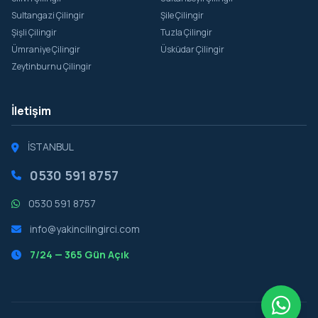
Sultangazi Çilingir
Şile Çilingir
Şişli Çilingir
Tuzla Çilingir
Ümraniye Çilingir
Üsküdar Çilingir
Zeytinburnu Çilingir
İletişim
İSTANBUL
0530 591 8757
0530 591 8757
info@yakincilingirci.com
7/24 — 365 Gün Açık