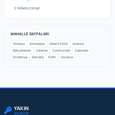
Nöbetçi Çilingir
MAHALLE SAYFALARI
19 Mayıs
Ahmediye
Alkent 2000
Atatürk
Bahçelievler
Celaliye
Cumhuriyet
Çakmaklı
Dizdariye
Ekinoba
Fatih
Güzelce
YAKIN
ÇİLİNGİR