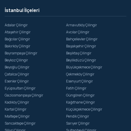
İstanbul İlçeleri
Adalar Çilingir
Arnavutköy Çilingir
Ataşehir Çilingir
Avcılar Çilingir
Bağcılar Çilingir
Bahçelievler Çilingir
Bakırköy Çilingir
Başakşehir Çilingir
Bayrampaşa Çilingir
Beşiktaş Çilingir
Beykoz Çilingir
Beylikdüzü Çilingir
Beyoğlu Çilingir
Büyükçekmece Çilingir
Çatalca Çilingir
Çekmeköy Çilingir
Esenler Çilingir
Esenyurt Çilingir
Eyüpsultan Çilingir
Fatih Çilingir
Gaziosmanpaşa Çilingir
Güngören Çilingir
Kadıköy Çilingir
Kağıthane Çilingir
Kartal Çilingir
Küçükçekmece Çilingir
Maltepe Çilingir
Pendik Çilingir
Sancaktepe Çilingir
Sarıyer Çilingir
Silivri Çilingir
Sultanbeyli Çilingir