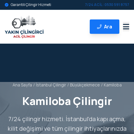
Garantili Çilingir Hizmeti
7/24 ACİL: 0530 591 8757
Ara
Ana Sayfa
/
İstanbul Çilingir
/
Büyükçekmece
/
Kamiloba
Kamiloba Çilingir
7/24 çilingir hizmeti. İstanbul’da kapı açma,
kilit değişimi ve tüm çilingir ihtiyaçlarınızda