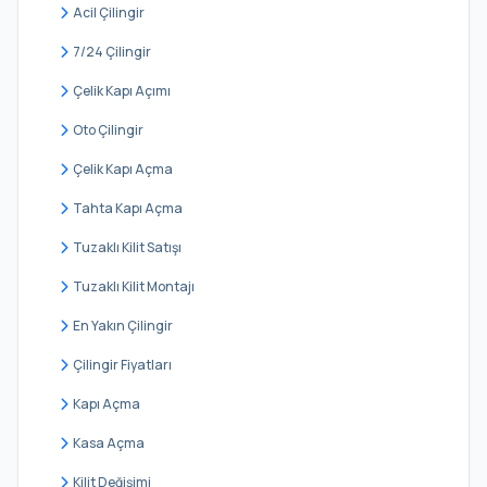
Güzelce
Acil Çilingir
Hürriyet
7/24 Çilingir
Kamiloba
Çelik Kapı Açımı
Karaağaç
Oto Çilingir
Kumburgaz
Çelik Kapı Açma
Mimar Sinan
Tahta Kapı Açma
Mimaroba
Tuzaklı Kilit Satışı
Murat Çeşme
Tuzaklı Kilit Montajı
Pınartepe
En Yakın Çilingir
Sinanoba
Çilingir Fiyatları
Türkoba
Kapı Açma
Ulus
Kasa Açma
Yenimahalle
Kilit Değişimi