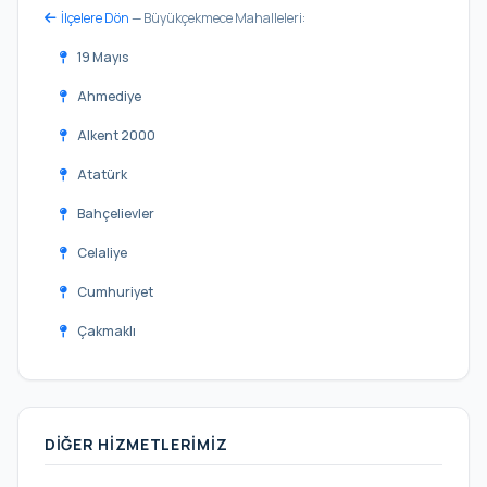
İlçelere Dön
— Büyükçekmece Mahalleleri:
19 Mayıs
Ahmediye
Alkent 2000
Atatürk
Bahçelievler
Celaliye
Cumhuriyet
Çakmaklı
Dizdariye
Ekinoba
DIĞER HIZMETLERIMIZ
Fatih