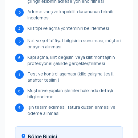
çilingir ekibinin adrese yönlendirilmesi
Adrese varış ve kapı/kilit durumunun teknik
3
incelemesi
Kilit tipi ve açma yönteminin belirlenmesi
4
Net ve şeffaf fiyat bilgisinin sunulması, müşteri
5
onayının alınması
Kapı açma, kilit değişimi veya kilit montajının
6
profesyonel şekilde gerçekleştirilmesi
Test ve kontrol aşaması (kilid çalışma testi,
7
anahtar teslimi)
Müşteriye yapılan işlemler hakkında detaylı
8
bilgilendirme
İşin teslim edilmesi, fatura düzenlenmesi ve
9
ödeme alınması
Bölge Bilgisi