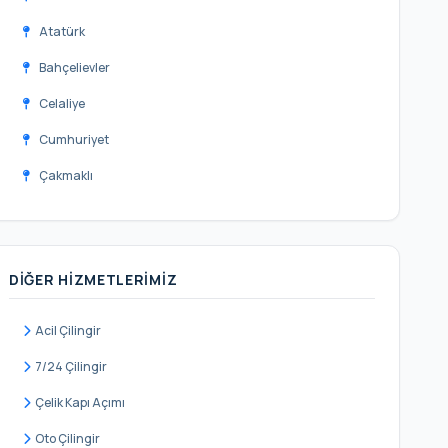
Atatürk
Bahçelievler
Celaliye
Cumhuriyet
Çakmaklı
Dizdariye
Ekinoba
DIĞER HIZMETLERIMIZ
Fatih
Güzelce
Acil Çilingir
Hürriyet
7/24 Çilingir
Kamiloba
Çelik Kapı Açımı
Karaağaç
Oto Çilingir