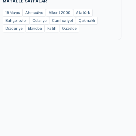
MAHALLE SAYFALARI
19 Mayıs
Ahmediye
Alkent 2000
Atatürk
Bahçelievler
Celaliye
Cumhuriyet
Çakmaklı
Dizdariye
Ekinoba
Fatih
Güzelce