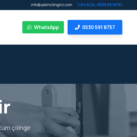
info@yakincilingirci.com
7/24 ACİL: 0530 591 8757
WhatsApp
0530 591 8757
ir
tüm çilingir