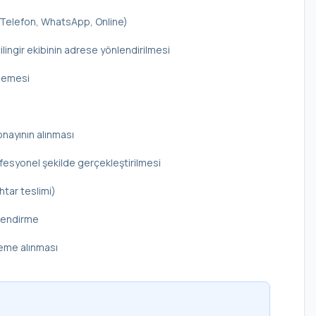
 (Telefon, WhatsApp, Online)
ilingir ekibinin adrese yönlendirilmesi
elemesi
onayının alınması
rofesyonel şekilde gerçekleştirilmesi
htar teslimi)
ilendirme
deme alınması