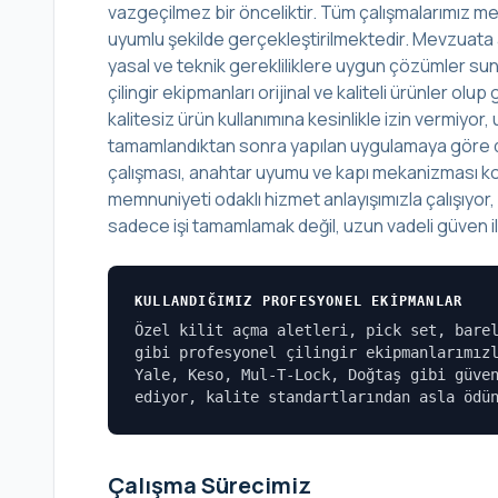
vazgeçilmez bir önceliktir. Tüm çalışmalarımız mes
uyumlu şekilde gerçekleştirilmektedir. Mevzuata 
yasal ve teknik gerekliliklere uygun çözümler sunu
çilingir ekipmanları orijinal ve kaliteli ürünler o
kalitesiz ürün kullanımına kesinlikle izin vermiyo
tamamlandıktan sonra yapılan uygulamaya göre det
çalışması, anahtar uyumu ve kapı mekanizması kont
memnuniyeti odaklı hizmet anlayışımızla çalışıyor
sadece işi tamamlamak değil, uzun vadeli güven ili
KULLANDIĞIMIZ PROFESYONEL EKIPMANLAR
Özel kilit açma aletleri, pick set, bare
gibi profesyonel çilingir ekipmanlarımız
Yale, Keso, Mul-T-Lock, Doğtaş gibi güve
ediyor, kalite standartlarından asla ödü
Çalışma Sürecimiz