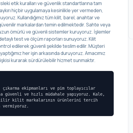
leki etik kuralları ve güvenlik standartlarına tam
aykırı hiçbir uygulamaya kesinlikle yer vermeden,
yoruz. Kullandığımız tüm kilit, barel, anahtar ve
lup güvenilir markalardan temin edilmektedir. Sahte veya
r, uzun ömürlü ve güvenli sistemler kuruyoruz. İşlemler
aylı test ve ölçüm raporları sunuyoruz. Kilit
rol edilerek güvenli şekilde teslim edilir. Müşteri
, yaptığımız her işin arkasında duruyoruz. Amacımız
şkisi kurarak sürdürülebilir hizmet sunmaktır.
l çıkarma ekipmanları ve pim toplayıcılar
la güvenli ve hızlı müdahale yapıyoruz. Kale,
nilir kilit markalarının ürünlerini tercih
n vermiyoruz.