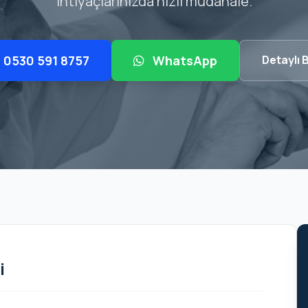
ihtiyaçlarınızda hızlı müdahale.
0530 591 8757
WhatsApp
Detaylı B
i