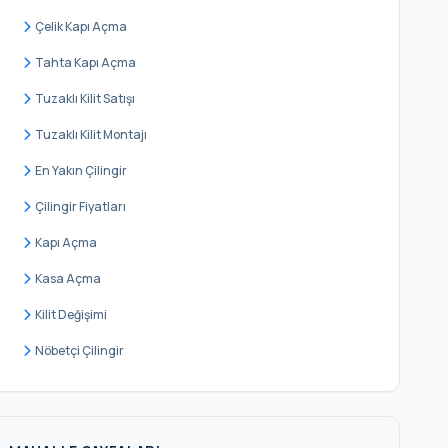
Kumburgaz
Çelik Kapı Açma
Mimar Sinan
Tahta Kapı Açma
Mimaroba
Tuzaklı Kilit Satışı
Murat Çeşme
Tuzaklı Kilit Montajı
Pınartepe
En Yakın Çilingir
Sinanoba
Çilingir Fiyatları
Türkoba
Kapı Açma
Ulus
Kasa Açma
Yenimahalle
Kilit Değişimi
Nöbetçi Çilingir