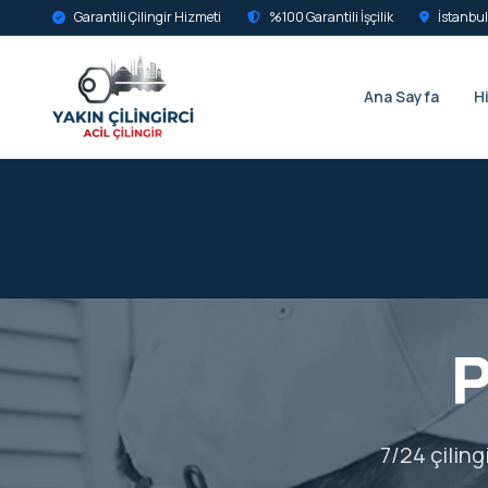
Garantili Çilingir Hizmeti
%100 Garantili İşçilik
İstanbul
Ana Sayfa
H
P
7/24 çiling