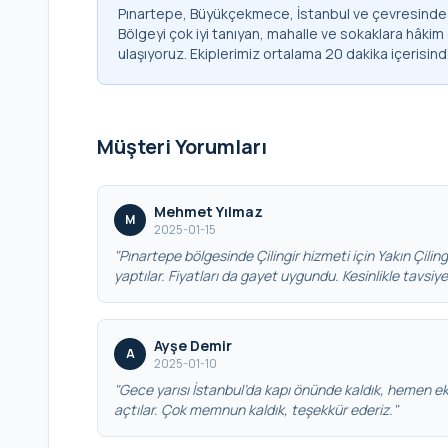
Pınartepe, Büyükçekmece, İstanbul ve çevresinde 7
Bölgeyi çok iyi tanıyan, mahalle ve sokaklara hâkim
ulaşıyoruz. Ekiplerimiz ortalama 20 dakika içerisin
Müşteri Yorumları
Mehmet Yılmaz
M
2025-01-15
"Pınartepe bölgesinde Çilingir hizmeti için Yakın Çilingir
yaptılar. Fiyatları da gayet uygundu. Kesinlikle tavsiy
Ayşe Demir
A
2025-01-10
"Gece yarısı İstanbul’da kapı önünde kaldık, hemen eki
açtılar. Çok memnun kaldık, teşekkür ederiz."