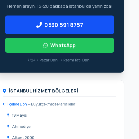
Hemen arayın, 15-20 dakikada İstanbul’da yanınızda!
0530 591 8757
WhatsApp
7/24 • Pazar Dahil • Resmi Tatil Dahil
İSTANBUL HIZMET BÖLGELERI
İlçelere Dön
— Büyükçekmece Mahalleleri:
19 Mayıs
Ahmediye
Alkent 2000