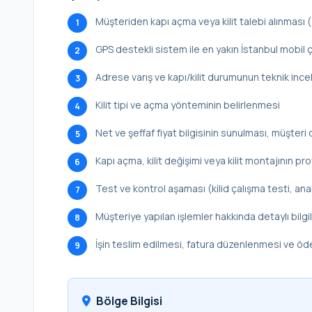
Müşteriden kapı açma veya kilit talebi alınması
1
GPS destekli sistem ile en yakın İstanbul mobil ç
2
Adrese varış ve kapı/kilit durumunun teknik inc
3
Kilit tipi ve açma yönteminin belirlenmesi
4
Net ve şeffaf fiyat bilgisinin sunulması, müşteri 
5
Kapı açma, kilit değişimi veya kilit montajının p
6
Test ve kontrol aşaması (kilid çalışma testi, ana
7
Müşteriye yapılan işlemler hakkında detaylı bilg
8
İşin teslim edilmesi, fatura düzenlenmesi ve ö
9
Bölge Bilgisi