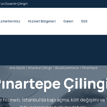
’un Güvenilir Çilingiri
izmetlerimiz
Hizmet Bölgeleri
Galeri
SSS
Ana Sayfa
/
İstanbul Çilingir
/
Büyükçekmece
/
Pınartepe
ınartepe Çiling
ir hizmeti. İstanbul’da kapı açma, kilit değişimi ve 