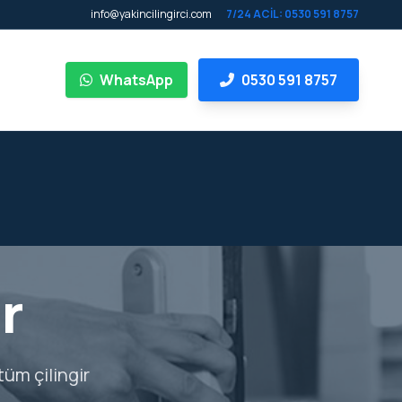
info@yakincilingirci.com
7/24 ACİL: 0530 591 8757
WhatsApp
0530 591 8757
r
tüm çilingir