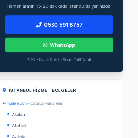
Hemen arayın, 15-20 dakikada İstanbul’da yanınızda!
0530 591 8757
WhatsApp
7/24 • Pazar Dahil • Resmi Tatil Dahil
İSTANBUL HIZMET BÖLGELERI
İlçelere Dön
— Çatalca Mahalleleri:
Akalan
Atatürk
Aydınlar