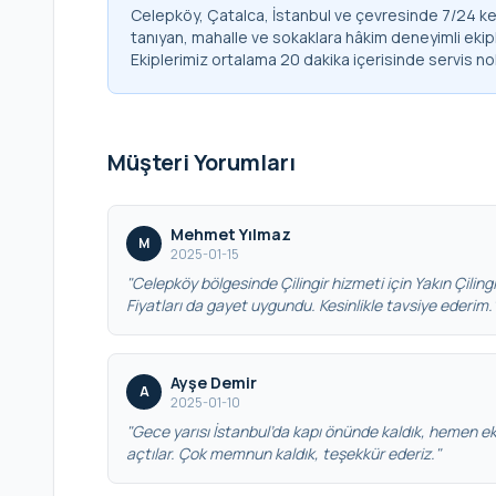
Celepköy, Çatalca, İstanbul ve çevresinde 7/24 kesi
tanıyan, mahalle ve sokaklara hâkim deneyimli ekip
Ekiplerimiz ortalama 20 dakika içerisinde servis no
Müşteri Yorumları
Mehmet Yılmaz
M
2025-01-15
"Celepköy bölgesinde Çilingir hizmeti için Yakın Çilingir’
Fiyatları da gayet uygundu. Kesinlikle tavsiye ederim.
Ayşe Demir
A
2025-01-10
"Gece yarısı İstanbul’da kapı önünde kaldık, hemen eki
açtılar. Çok memnun kaldık, teşekkür ederiz."