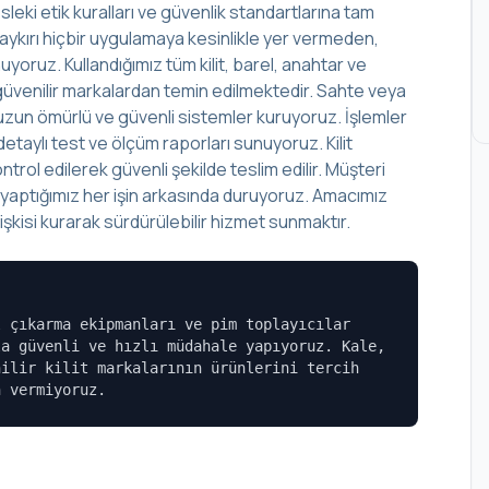
leki etik kuralları ve güvenlik standartlarına tam
aykırı hiçbir uygulamaya kesinlikle yer vermeden,
yoruz. Kullandığımız tüm kilit, barel, anahtar ve
lup güvenilir markalardan temin edilmektedir. Sahte veya
r, uzun ömürlü ve güvenli sistemler kuruyoruz. İşlemler
aylı test ve ölçüm raporları sunuyoruz. Kilit
rol edilerek güvenli şekilde teslim edilir. Müşteri
, yaptığımız her işin arkasında duruyoruz. Amacımız
şkisi kurarak sürdürülebilir hizmet sunmaktır.
l çıkarma ekipmanları ve pim toplayıcılar
la güvenli ve hızlı müdahale yapıyoruz. Kale,
nilir kilit markalarının ürünlerini tercih
n vermiyoruz.