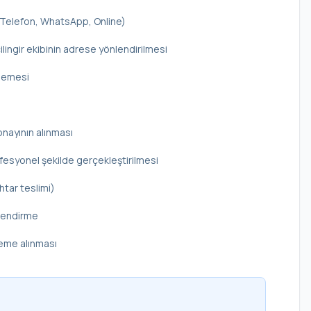
 (Telefon, WhatsApp, Online)
ilingir ekibinin adrese yönlendirilmesi
elemesi
onayının alınması
rofesyonel şekilde gerçekleştirilmesi
htar teslimi)
ilendirme
deme alınması