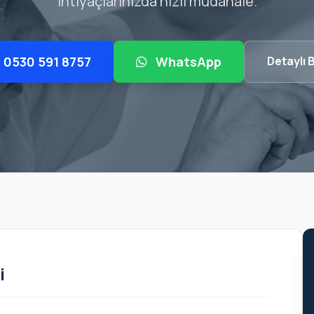
ihtiyaçlarınızda hızlı müdahale.
0530 591 8757
WhatsApp
Detaylı B
i