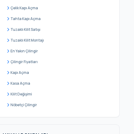
Hisarbeyli
Çelik Kapı Açma
İhsaniye
Tahta Kapı Açma
İnceğiz
Tuzaklı Kilit Satışı
İzzettin
Tuzaklı Kilit Montajı
Kabakça
En Yakın Çilingir
Kaleiçi
Çilingir Fiyatları
Karacaköy Merkez
Kapı Açma
Karamandere
Kasa Açma
Kestanelik
Kilit Değişimi
Kızılcaali
Nöbetçi Çilingir
Muratbey Merkez
Nakkaş
Oklalı