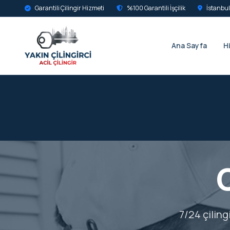
Garantili Çilingir Hizmeti
%100 Garantili İşçilik
İstanbul
Ana Sayfa
H
7/24 çiling