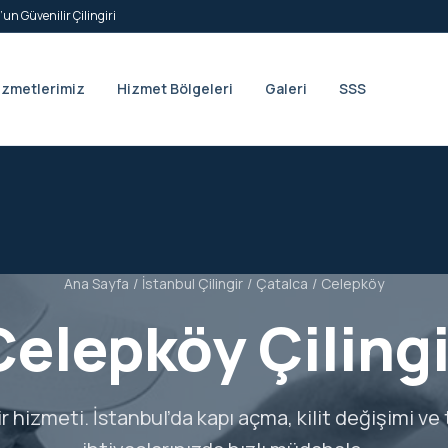
’un Güvenilir Çilingiri
izmetlerimiz
Hizmet Bölgeleri
Galeri
SSS
Ana Sayfa
/
İstanbul Çilingir
/
Çatalca
/
Celepköy
Celepköy Çilingi
ir hizmeti. İstanbul’da kapı açma, kilit değişimi ve 