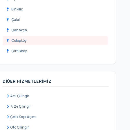
Binkılıç
Çakıl
Çanakça
Celepköy
Çiftlikköy
Dağyenice
Elbasan
DIĞER HIZMETLERIMIZ
Fatih
Ferhatpaşa
Acil Çilingir
Gökçeali
7/24 Çilingir
Gümüşpınar
Çelik Kapı Açımı
Hallaçlı
Oto Çilingir