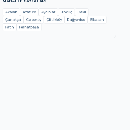
MAHALLE SAYFALARI
Ormanlı
Akalan
Atatürk
Aydınlar
Binkılıç
Çakıl
Çanakça
Celepköy
Çiftlikköy
Dağyenice
Elbasan
Ovayenice
Fatih
Ferhatpaşa
Örencik
Subaşı
Yalıköy
Yaylacık
Yazlık