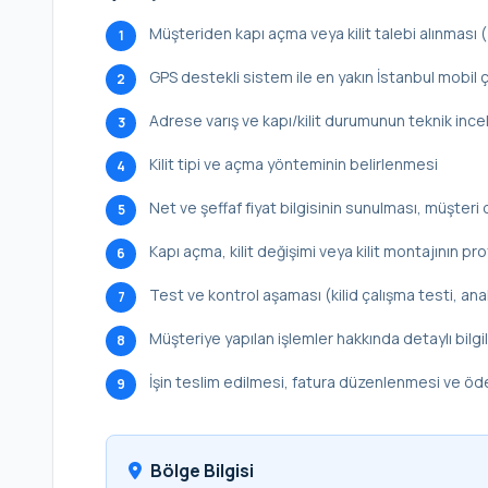
Müşteriden kapı açma veya kilit talebi alınması
1
GPS destekli sistem ile en yakın İstanbul mobil ç
2
Adrese varış ve kapı/kilit durumunun teknik inc
3
Kilit tipi ve açma yönteminin belirlenmesi
4
Net ve şeffaf fiyat bilgisinin sunulması, müşteri 
5
Kapı açma, kilit değişimi veya kilit montajının p
6
Test ve kontrol aşaması (kilid çalışma testi, ana
7
Müşteriye yapılan işlemler hakkında detaylı bilg
8
İşin teslim edilmesi, fatura düzenlenmesi ve ö
9
Bölge Bilgisi