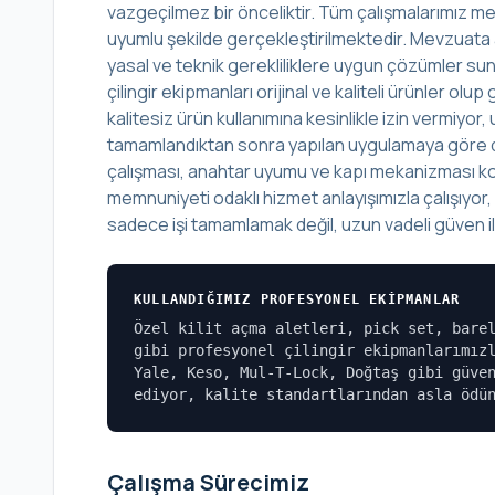
vazgeçilmez bir önceliktir. Tüm çalışmalarımız mes
uyumlu şekilde gerçekleştirilmektedir. Mevzuata 
yasal ve teknik gerekliliklere uygun çözümler sunu
çilingir ekipmanları orijinal ve kaliteli ürünler o
kalitesiz ürün kullanımına kesinlikle izin vermiyo
tamamlandıktan sonra yapılan uygulamaya göre det
çalışması, anahtar uyumu ve kapı mekanizması kont
memnuniyeti odaklı hizmet anlayışımızla çalışıyor
sadece işi tamamlamak değil, uzun vadeli güven ili
KULLANDIĞIMIZ PROFESYONEL EKIPMANLAR
Özel kilit açma aletleri, pick set, bare
gibi profesyonel çilingir ekipmanlarımız
Yale, Keso, Mul-T-Lock, Doğtaş gibi güve
ediyor, kalite standartlarından asla ödü
Çalışma Sürecimiz