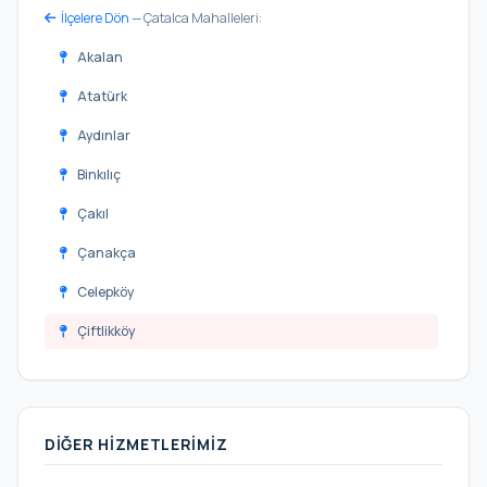
İlçelere Dön
— Çatalca Mahalleleri:
Akalan
Atatürk
Aydınlar
Binkılıç
Çakıl
Çanakça
Celepköy
Çiftlikköy
Dağyenice
Elbasan
DIĞER HIZMETLERIMIZ
Fatih