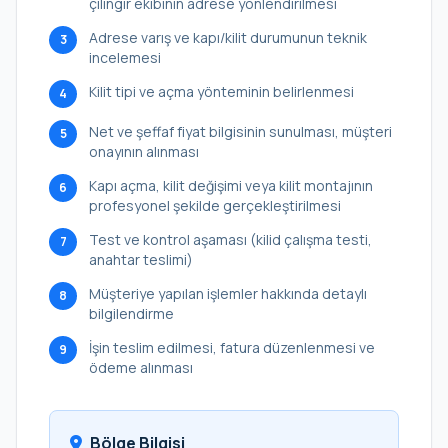
çilingir ekibinin adrese yönlendirilmesi
Adrese varış ve kapı/kilit durumunun teknik
3
incelemesi
Kilit tipi ve açma yönteminin belirlenmesi
4
Net ve şeffaf fiyat bilgisinin sunulması, müşteri
5
onayının alınması
Kapı açma, kilit değişimi veya kilit montajının
6
profesyonel şekilde gerçekleştirilmesi
Test ve kontrol aşaması (kilid çalışma testi,
7
anahtar teslimi)
Müşteriye yapılan işlemler hakkında detaylı
8
bilgilendirme
İşin teslim edilmesi, fatura düzenlenmesi ve
9
ödeme alınması
Bölge Bilgisi