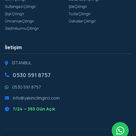
Sultangazi Çilingir
Şile Çilingir
Şişli Çilingir
Tuzla Çilingir
Ümraniye Çilingir
Üsküdar Çilingir
Zeytinburnu Çilingir
İletişim
İSTANBUL
0530 591 8757
0530 591 8757
info@yakincilingirci.com
7/24 — 365 Gün Açık