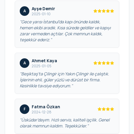
Ayşe Demir
A
2025-01-10
"Gece yarısı İstanbul’da kapı önünde kaldık,
hemen ekibi aradık. Kısa sürede geldiler ve kapıyı
zarar vermeden açtılar. Çok memnun kaldık,
teşekkür ederiz."
Ahmet Kaya
A
2025-01-05
"Beşiktaş’ta Çilingir için Yakın Çilingir ile çalıştık.
İşlerinin ehli, güler yüzlü ve dürüst bir firma.
Kesinlikle tavsiye ediyorum."
Fatma Özkan
F
2024-12-28
"Üsküdar’dayım. Hızlı servis, kaliteli işçilik. Genel
olarak memnun kaldım. Teşekkürler."