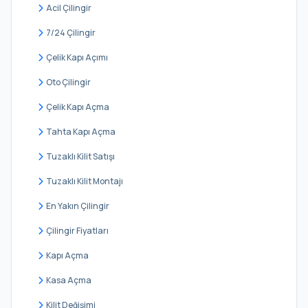
Ferhatpaşa
Acil Çilingir
Gökçeali
7/24 Çilingir
Gümüşpınar
Çelik Kapı Açımı
Hallaçlı
Oto Çilingir
Hisarbeyli
Çelik Kapı Açma
İhsaniye
Tahta Kapı Açma
İnceğiz
Tuzaklı Kilit Satışı
İzzettin
Tuzaklı Kilit Montajı
Kabakça
En Yakın Çilingir
Kaleiçi
Çilingir Fiyatları
Karacaköy Merkez
Kapı Açma
Karamandere
Kasa Açma
Kestanelik
Kilit Değişimi