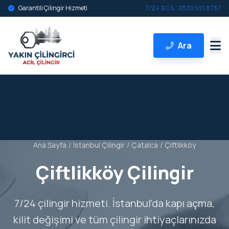
Garantili Çilingir Hizmeti
7/24 ACİL: 0530 591 8757
Ara
Ana Sayfa
/
İstanbul Çilingir
/
Çatalca
/
Çiftlikköy
Çiftlikköy Çilingir
7/24 çilingir hizmeti. İstanbul’da kapı açma,
kilit değişimi ve tüm çilingir ihtiyaçlarınızda