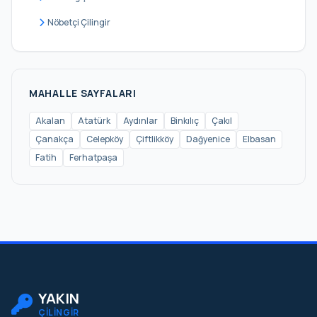
Kızılcaali
Nöbetçi Çilingir
Muratbey Merkez
Nakkaş
Oklalı
MAHALLE SAYFALARI
Ormanlı
Akalan
Atatürk
Aydınlar
Binkılıç
Çakıl
Çanakça
Celepköy
Çiftlikköy
Dağyenice
Elbasan
Ovayenice
Fatih
Ferhatpaşa
Örencik
Subaşı
Yalıköy
Yaylacık
Yazlık
YAKIN
ÇİLİNGİR