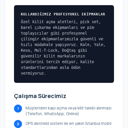
KULLANDIĞIMIZ PROFESYONEL EKIPMANLAR
Özel kilit açma aletleri, pick set,
barel çıkarma ekipmanları ve pim
toplayıcılar gibi profesyonel
çilingir ekipmanlarımızla güvenli ve
hızlı müdahale yapıyoruz. Kale, Yale,
Keso, Mul-T-Lock, Doğtaş gibi
güvenilir kilit markalarının
ürünlerini tercih ediyor, kalite
standartlarından asla ödün
vermiyoruz.
Çalışma Sürecimiz
Müşteriden kapı açma veya kilit talebi alınması
1
(Telefon, WhatsApp, Online)
GPS destekli sistem ile en yakın İstanbul mobil
2