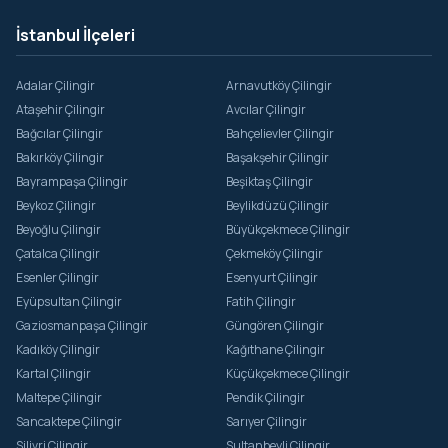
İstanbul İlçeleri
Adalar Çilingir
Arnavutköy Çilingir
Ataşehir Çilingir
Avcılar Çilingir
Bağcılar Çilingir
Bahçelievler Çilingir
Bakırköy Çilingir
Başakşehir Çilingir
Bayrampaşa Çilingir
Beşiktaş Çilingir
Beykoz Çilingir
Beylikdüzü Çilingir
Beyoğlu Çilingir
Büyükçekmece Çilingir
Çatalca Çilingir
Çekmeköy Çilingir
Esenler Çilingir
Esenyurt Çilingir
Eyüpsultan Çilingir
Fatih Çilingir
Gaziosmanpaşa Çilingir
Güngören Çilingir
Kadıköy Çilingir
Kağıthane Çilingir
Kartal Çilingir
Küçükçekmece Çilingir
Maltepe Çilingir
Pendik Çilingir
Sancaktepe Çilingir
Sarıyer Çilingir
Silivri Çilingir
Sultanbeyli Çilingir