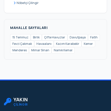
Nöbetçi Çilingir
MAHALLE SAYFALARI
15 Temmuz
Birlik
Çifte Havuzlar
Davutpaşa
Fatih
Fevzi Çakmak
Havaalanı
Kazım Karabekir
Kemer
Menderes
Mimar Sinan
Namık Kemal
YAKIN
ÇİLİNGİR