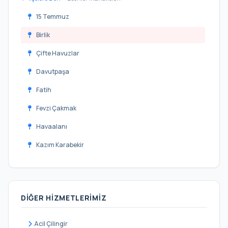
15 Temmuz
Birlik
Çifte Havuzlar
Davutpaşa
Fatih
Fevzi Çakmak
Havaalanı
Kazım Karabekir
Kemer
Menderes
DIĞER HIZMETLERIMIZ
Mimar Sinan
Namık Kemal
Acil Çilingir