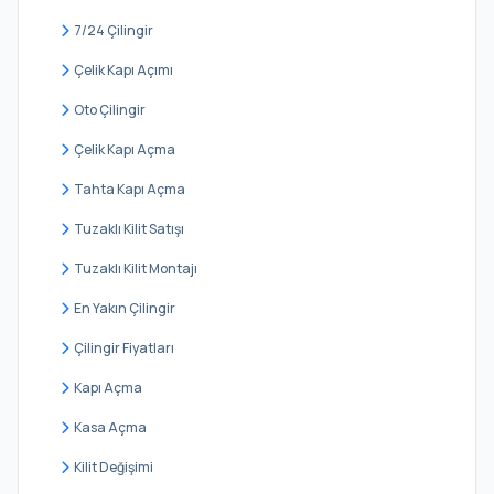
Nine Hatun
7/24 Çilingir
Oruçreis
Çelik Kapı Açımı
Tuna
Oto Çilingir
Turgut Reis
Çelik Kapı Açma
Yavuz Selim
Tahta Kapı Açma
Tuzaklı Kilit Satışı
Tuzaklı Kilit Montajı
En Yakın Çilingir
Çilingir Fiyatları
Kapı Açma
Kasa Açma
Kilit Değişimi