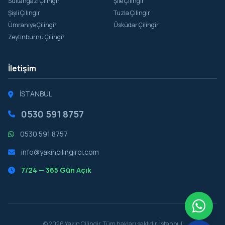
Sultangazi Çilingir
Şile Çilingir
Şişli Çilingir
Tuzla Çilingir
Ümraniye Çilingir
Üsküdar Çilingir
Zeytinburnu Çilingir
İletişim
İSTANBUL
0530 591 8757
0530 591 8757
info@yakincilingirci.com
7/24 — 365 Gün Açık
© 2026 Yakın Çilingir. Tüm hakları saklıdır. İstanbul