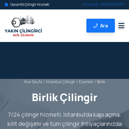
Garantili Çilingir Hizmeti
7/24 ACİL: 0530 591 8757
Ara
Ana Sayfa
/
İstanbul Çilingir
/
Esenler
/
Birlik
Birlik Çilingir
7/24 çilingir hizmeti. İstanbul’da kapı açma,
kilit değişimi ve tüm çilingir ihtiyaçlarınızda