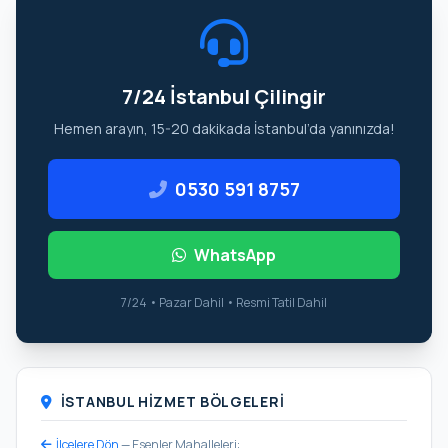
7/24 İstanbul Çilingir
Hemen arayın, 15-20 dakikada İstanbul’da yanınızda!
0530 591 8757
WhatsApp
7/24 • Pazar Dahil • Resmi Tatil Dahil
İSTANBUL HIZMET BÖLGELERI
İlçelere Dön
— Esenler Mahalleleri: