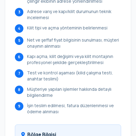
çilingir ekibinin adrese yönlendirilmesi
Adrese varış ve kapı/kilit durumunun teknik
3
incelemesi
Kilit tipi ve açma yönteminin belirlenmesi
4
Net ve şeffaf fiyat bilgisinin sunulması, müşteri
5
onayının alınması
Kapı açma, kilit değişimi veya kilit montajının
6
profesyonel şekilde gerçekleştirilmesi
Test ve kontrol aşaması (kilid çalışma testi,
7
anahtar teslimi)
Müşteriye yapılan işlemler hakkında detaylı
8
bilgilendirme
İşin teslim edilmesi, fatura düzenlenmesi ve
9
ödeme alınması
Bölge Bilgisi