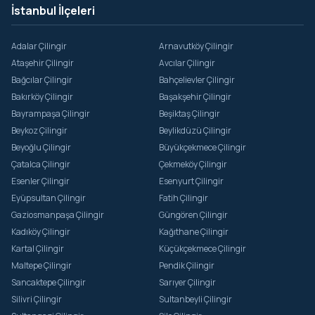
İstanbul İlçeleri
Adalar Çilingir
Arnavutköy Çilingir
Ataşehir Çilingir
Avcılar Çilingir
Bağcılar Çilingir
Bahçelievler Çilingir
Bakırköy Çilingir
Başakşehir Çilingir
Bayrampaşa Çilingir
Beşiktaş Çilingir
Beykoz Çilingir
Beylikdüzü Çilingir
Beyoğlu Çilingir
Büyükçekmece Çilingir
Çatalca Çilingir
Çekmeköy Çilingir
Esenler Çilingir
Esenyurt Çilingir
Eyüpsultan Çilingir
Fatih Çilingir
Gaziosmanpaşa Çilingir
Güngören Çilingir
Kadıköy Çilingir
Kağıthane Çilingir
Kartal Çilingir
Küçükçekmece Çilingir
Maltepe Çilingir
Pendik Çilingir
Sancaktepe Çilingir
Sarıyer Çilingir
Silivri Çilingir
Sultanbeyli Çilingir