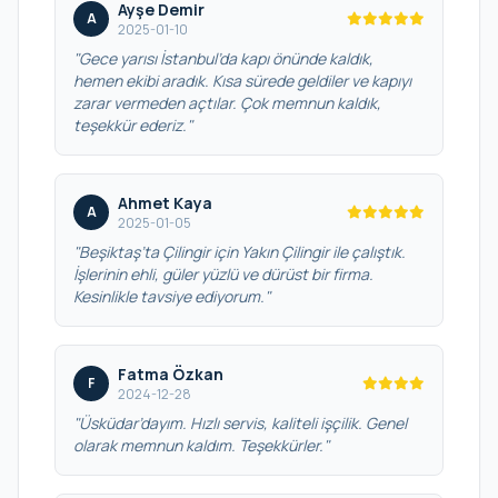
Ayşe Demir
A
2025-01-10
"Gece yarısı İstanbul’da kapı önünde kaldık,
hemen ekibi aradık. Kısa sürede geldiler ve kapıyı
zarar vermeden açtılar. Çok memnun kaldık,
teşekkür ederiz."
Ahmet Kaya
A
2025-01-05
"Beşiktaş’ta Çilingir için Yakın Çilingir ile çalıştık.
İşlerinin ehli, güler yüzlü ve dürüst bir firma.
Kesinlikle tavsiye ediyorum."
Fatma Özkan
F
2024-12-28
"Üsküdar’dayım. Hızlı servis, kaliteli işçilik. Genel
olarak memnun kaldım. Teşekkürler."