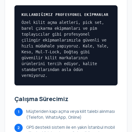
KULLANDIĞIMIZ PROFESYONEL EKIPMANLAR
Özel kilit açma aletleri, pick set,
barel çıkarma ekipmanları ve pim
toplayıcılar gibi profesyonel
çilingir ekipmanlarımızla güvenli ve
hızlı müdahale yapıyoruz. Kale, Yale,
Keso, Mul-T-Lock, Doğtaş gibi
güvenilir kilit markalarının
ürünlerini tercih ediyor, kalite
standartlarından asla ödün
vermiyoruz.
Çalışma Sürecimiz
Müşteriden kapı açma veya kilit talebi alınması
1
(Telefon, WhatsApp, Online)
GPS destekli sistem ile en yakın İstanbul mobil
2