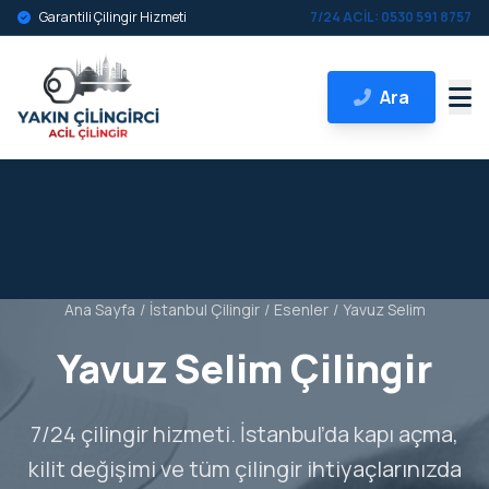
Garantili Çilingir Hizmeti
7/24 ACİL: 0530 591 8757
Ara
Ana Sayfa
/
İstanbul Çilingir
/
Esenler
/
Yavuz Selim
Yavuz Selim Çilingir
7/24 çilingir hizmeti. İstanbul’da kapı açma,
kilit değişimi ve tüm çilingir ihtiyaçlarınızda