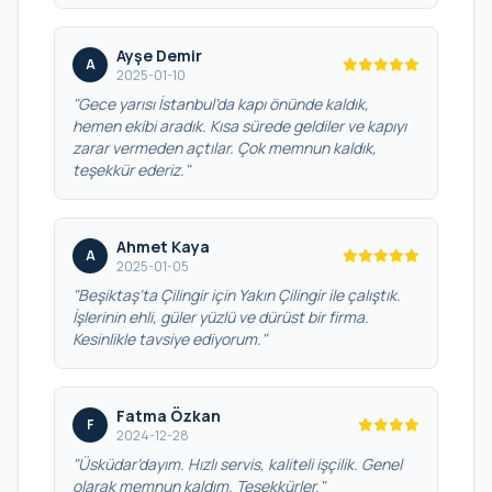
Ayşe Demir
A
2025-01-10
"Gece yarısı İstanbul’da kapı önünde kaldık,
hemen ekibi aradık. Kısa sürede geldiler ve kapıyı
zarar vermeden açtılar. Çok memnun kaldık,
teşekkür ederiz."
Ahmet Kaya
A
2025-01-05
"Beşiktaş’ta Çilingir için Yakın Çilingir ile çalıştık.
İşlerinin ehli, güler yüzlü ve dürüst bir firma.
Kesinlikle tavsiye ediyorum."
Fatma Özkan
F
2024-12-28
"Üsküdar’dayım. Hızlı servis, kaliteli işçilik. Genel
olarak memnun kaldım. Teşekkürler."