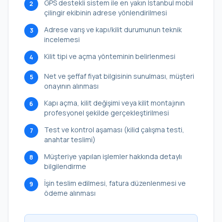
GPS destekli sistem ile en yakın İstanbul mobil
2
çilingir ekibinin adrese yönlendirilmesi
Adrese varış ve kapı/kilit durumunun teknik
3
incelemesi
Kilit tipi ve açma yönteminin belirlenmesi
4
Net ve şeffaf fiyat bilgisinin sunulması, müşteri
5
onayının alınması
Kapı açma, kilit değişimi veya kilit montajının
6
profesyonel şekilde gerçekleştirilmesi
Test ve kontrol aşaması (kilid çalışma testi,
7
anahtar teslimi)
Müşteriye yapılan işlemler hakkında detaylı
8
bilgilendirme
İşin teslim edilmesi, fatura düzenlenmesi ve
9
ödeme alınması