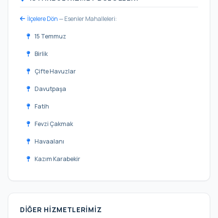
İlçelere Dön
— Esenler Mahalleleri:
15 Temmuz
Birlik
Çifte Havuzlar
Davutpaşa
Fatih
Fevzi Çakmak
Havaalanı
Kazım Karabekir
Kemer
Menderes
DIĞER HIZMETLERIMIZ
Mimar Sinan