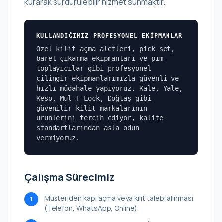
kurarak sürdürülebilir hizmet sunmaktır.
KULLANDIĞIMIZ PROFESYONEL EKIPMANLAR
Özel kilit açma aletleri, pick set,
barel çıkarma ekipmanları ve pim
toplayıcılar gibi profesyonel
çilingir ekipmanlarımızla güvenli ve
hızlı müdahale yapıyoruz. Kale, Yale,
Keso, Mul-T-Lock, Doğtaş gibi
güvenilir kilit markalarının
ürünlerini tercih ediyor, kalite
standartlarından asla ödün
vermiyoruz.
Çalışma Sürecimiz
Müşteriden kapı açma veya kilit talebi alınması
1
(Telefon, WhatsApp, Online)