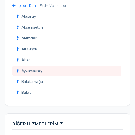
İlçelere Dön
— Fatih Mahalleleri:
Aksaray
Akşemsettin
Alemdar
Ali Kuşçu
Atikali
Ayvansaray
Balabanağa
Balat
Beyazıt
Binbirdirek
DIĞER HIZMETLERIMIZ
Cankurtaran