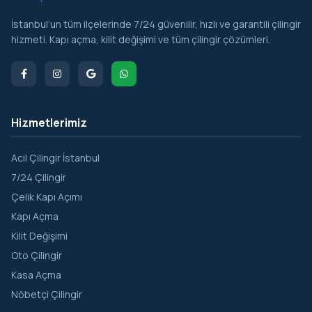
Molla Hüsrev
İstanbul’un tüm ilçelerinde 7/24 güvenilir, hızlı ve garantili çilingir
Muhsine Hatun
hizmeti. Kapı açma, kilit değişimi ve tüm çilingir çözümleri.
Nişanca
Rüstempaşa
Silivrikapı
Hizmetlerimiz
Sultan Ahmet
Sururi
Acil Çilingir İstanbul
7/24 Çilingir
Süleymaniye
Çelik Kapı Açımı
Sümbül Efendi
Kapı Açma
Şehremini
Kilit Değişimi
Oto Çilingir
Tahtakale
Kasa Açma
Taya Hatun
Nöbetçi Çilingir
Topkapı