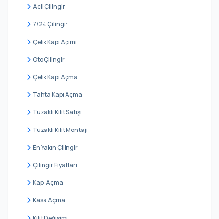
Cerrahpaşa
Acil Çilingir
Cibali
7/24 Çilingir
Demirtaş
Çelik Kapı Açımı
Derviş Ali
Oto Çilingir
Eminsinan
Çelik Kapı Açma
Hacı Kadın
Tahta Kapı Açma
Haseki Sultan
Tuzaklı Kilit Satışı
Hırka-i Şerif
Tuzaklı Kilit Montajı
Hobyar
En Yakın Çilingir
Hoca Gıyasettin
Çilingir Fiyatları
Hoca Rüstem
Kapı Açma
İskenderpaşa
Kasa Açma
Kalenderhane
Kilit Değişimi