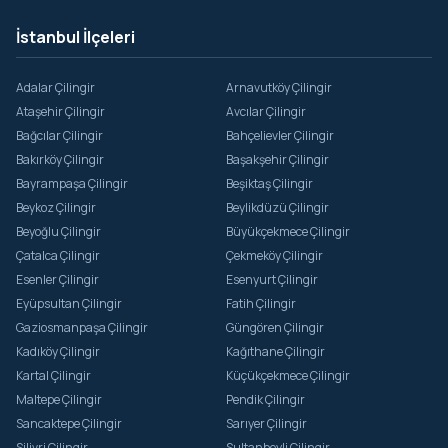
Yavuz Sinan
İstanbul İlçeleri
Yavuz Sultan Selim
Adalar Çilingir
Arnavutköy Çilingir
Yedikule
Ataşehir Çilingir
Avcılar Çilingir
Zeyrek
Bağcılar Çilingir
Bahçelievler Çilingir
Bakırköy Çilingir
Başakşehir Çilingir
Bayrampaşa Çilingir
Beşiktaş Çilingir
Beykoz Çilingir
Beylikdüzü Çilingir
Beyoğlu Çilingir
Büyükçekmece Çilingir
Çatalca Çilingir
Çekmeköy Çilingir
Esenler Çilingir
Esenyurt Çilingir
Eyüpsultan Çilingir
Fatih Çilingir
Gaziosmanpaşa Çilingir
Güngören Çilingir
Kadıköy Çilingir
Kağıthane Çilingir
Kartal Çilingir
Küçükçekmece Çilingir
Maltepe Çilingir
Pendik Çilingir
Sancaktepe Çilingir
Sarıyer Çilingir
Silivri Çilingir
Sultanbeyli Çilingir