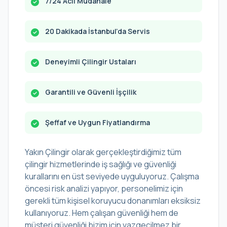
7/24 Acil Müdahale
20 Dakikada İstanbul’da Servis
Deneyimli Çilingir Ustaları
Garantili ve Güvenli İşçilik
Şeffaf ve Uygun Fiyatlandırma
Yakın Çilingir olarak gerçekleştirdiğimiz tüm
çilingir hizmetlerinde iş sağlığı ve güvenliği
kurallarını en üst seviyede uyguluyoruz. Çalışma
öncesi risk analizi yapıyor, personelimiz için
gerekli tüm kişisel koruyucu donanımları eksiksiz
kullanıyoruz. Hem çalışan güvenliği hem de
müşteri güvenliği bizim için vazgeçilmez bir