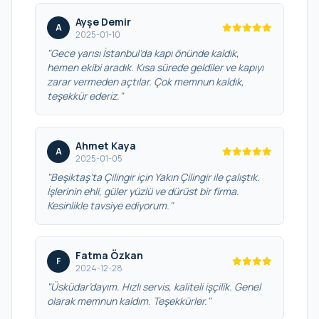
Ayşe Demir
A
2025-01-10
"Gece yarısı İstanbul’da kapı önünde kaldık,
hemen ekibi aradık. Kısa sürede geldiler ve kapıyı
zarar vermeden açtılar. Çok memnun kaldık,
teşekkür ederiz."
Ahmet Kaya
A
2025-01-05
"Beşiktaş’ta Çilingir için Yakın Çilingir ile çalıştık.
İşlerinin ehli, güler yüzlü ve dürüst bir firma.
Kesinlikle tavsiye ediyorum."
Fatma Özkan
F
2024-12-28
"Üsküdar’dayım. Hızlı servis, kaliteli işçilik. Genel
olarak memnun kaldım. Teşekkürler."