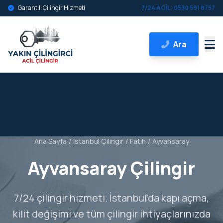
Garantili Çilingir Hizmeti
7/24 ACİL: 0530 591 8757
Ara
Ana Sayfa
/
İstanbul Çilingir
/
Fatih
/
Ayvansaray
Ayvansaray Çilingir
7/24 çilingir hizmeti. İstanbul’da kapı açma,
kilit değişimi ve tüm çilingir ihtiyaçlarınızda