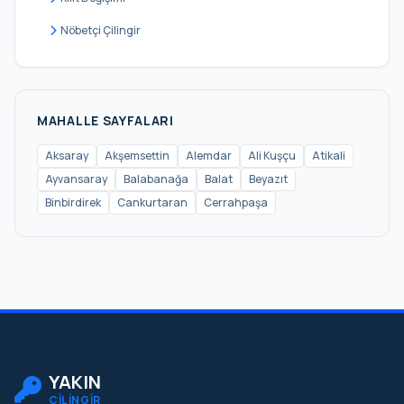
Karagümrük
Nöbetçi Çilingir
Katip Kasım
Kemalpaşa
Kocamustafapaşa
MAHALLE SAYFALARI
Küçük Ayasofya
Aksaray
Akşemsettin
Alemdar
Ali Kuşçu
Atikali
Ayvansaray
Balabanağa
Balat
Beyazıt
Mercan
Binbirdirek
Cankurtaran
Cerrahpaşa
Mesihpaşa
Mevlanakapı
Mimar Hayrettin
Mimar Kemalettin
Molla Fenari
Molla Gürani
YAKIN
ÇİLİNGİR