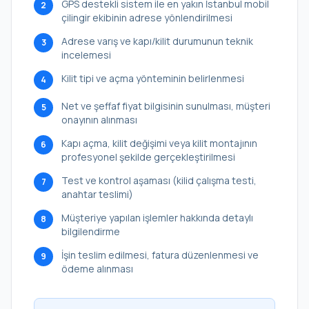
GPS destekli sistem ile en yakın İstanbul mobil
2
çilingir ekibinin adrese yönlendirilmesi
Adrese varış ve kapı/kilit durumunun teknik
3
incelemesi
Kilit tipi ve açma yönteminin belirlenmesi
4
Net ve şeffaf fiyat bilgisinin sunulması, müşteri
5
onayının alınması
Kapı açma, kilit değişimi veya kilit montajının
6
profesyonel şekilde gerçekleştirilmesi
Test ve kontrol aşaması (kilid çalışma testi,
7
anahtar teslimi)
Müşteriye yapılan işlemler hakkında detaylı
8
bilgilendirme
İşin teslim edilmesi, fatura düzenlenmesi ve
9
ödeme alınması