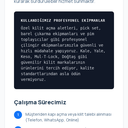
kurarak sürdürülebilir hizmet sunmaktır.
KULLANDIĞIMIZ PROFESYONEL EKIPMANLAR
Özel kilit açma aletleri, pick set,
barel çıkarma ekipmanları ve pim
toplayıcılar gibi profesyonel
çilingir ekipmanlarımızla güvenli ve
hızlı müdahale yapıyoruz. Kale, Yale,
Keso, Mul-T-Lock, Doğtaş gibi
güvenilir kilit markalarının
ürünlerini tercih ediyor, kalite
standartlarından asla ödün
vermiyoruz.
Çalışma Sürecimiz
Müşteriden kapı açma veya kilit talebi alınması
1
(Telefon, WhatsApp, Online)