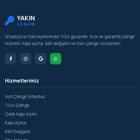
Molla Fenari
Molla Gürani
YAKIN
ÇİLİNGİR
Molla Hüsrev
İstanbul’un tüm ilçelerinde 7/24 güvenilir, hızlı ve garantili çilingir
Muhsine Hatun
hizmeti. Kapı açma, kilit değişimi ve tüm çilingir çözümleri.
Nişanca
Rüstempaşa
Silivrikapı
Hizmetlerimiz
Sultan Ahmet
Sururi
Acil Çilingir İstanbul
7/24 Çilingir
Süleymaniye
Çelik Kapı Açımı
Sümbül Efendi
Kapı Açma
Şehremini
Kilit Değişimi