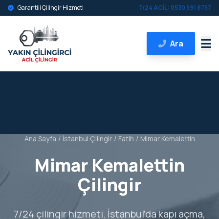
Garantili Çilingir Hizmeti
7/24 ACİL: 0530 591 8757
Ara
Ana Sayfa
/
İstanbul Çilingir
/
Fatih
/
Mimar Kemalettin
Mimar Kemalettin
Çilingir
7/24 çilingir hizmeti. İstanbul’da kapı açma,