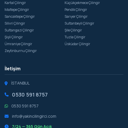
Kartal Çilingir
Küçükçekmece Çilingir
Maltepe Çilingir
Pendik Çilingir
Sancaktepe Çilingir
Sarıyer Çilingir
Silivri Çilingir
Sultanbeyli Çilingir
Sultangazi Çilingir
Şile Çilingir
Şişli Çilingir
Tuzla Çilingir
Ümraniye Çilingir
Üsküdar Çilingir
Zeytinburnu Çilingir
İletişim
İSTANBUL
0530 591 8757
0530 591 8757
info@yakincilingirci.com
7/24 — 365 Gün Açık