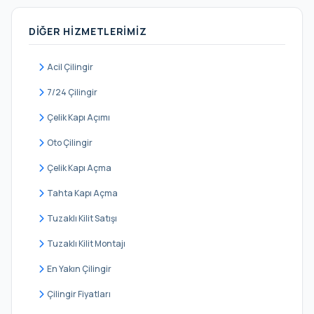
Binbirdirek
DIĞER HIZMETLERIMIZ
Cankurtaran
Cerrahpaşa
Acil Çilingir
Cibali
7/24 Çilingir
Demirtaş
Çelik Kapı Açımı
Derviş Ali
Oto Çilingir
Eminsinan
Çelik Kapı Açma
Hacı Kadın
Tahta Kapı Açma
Haseki Sultan
Tuzaklı Kilit Satışı
Hırka-i Şerif
Tuzaklı Kilit Montajı
Hobyar
En Yakın Çilingir
Hoca Gıyasettin
Çilingir Fiyatları
Hoca Rüstem