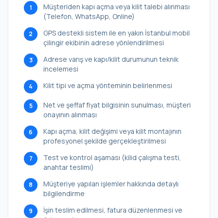
Müşteriden kapı açma veya kilit talebi alınması
1
(Telefon, WhatsApp, Online)
GPS destekli sistem ile en yakın İstanbul mobil
2
çilingir ekibinin adrese yönlendirilmesi
Adrese varış ve kapı/kilit durumunun teknik
3
incelemesi
Kilit tipi ve açma yönteminin belirlenmesi
4
Net ve şeffaf fiyat bilgisinin sunulması, müşteri
5
onayının alınması
Kapı açma, kilit değişimi veya kilit montajının
6
profesyonel şekilde gerçekleştirilmesi
Test ve kontrol aşaması (kilid çalışma testi,
7
anahtar teslimi)
Müşteriye yapılan işlemler hakkında detaylı
8
bilgilendirme
İşin teslim edilmesi, fatura düzenlenmesi ve
9