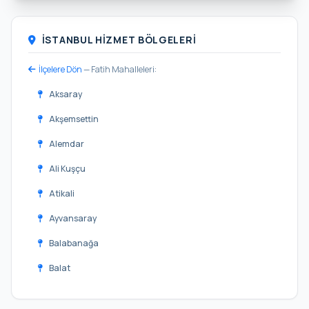
İSTANBUL HIZMET BÖLGELERI
İlçelere Dön
— Fatih Mahalleleri:
Aksaray
Akşemsettin
Alemdar
Ali Kuşçu
Atikali
Ayvansaray
Balabanağa
Balat
Beyazıt