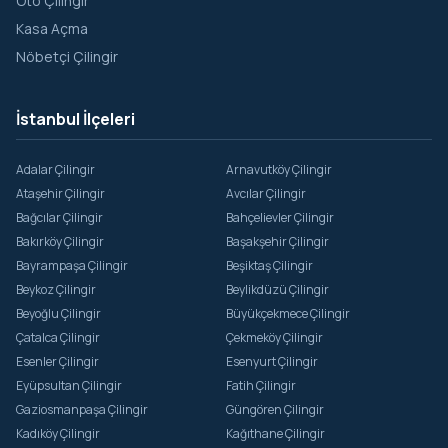
Oto Çilingir
Tahtakale
Kasa Açma
Taya Hatun
Nöbetçi Çilingir
Topkapı
Yavuz Sinan
İstanbul İlçeleri
Yavuz Sultan Selim
Adalar Çilingir
Arnavutköy Çilingir
Yedikule
Ataşehir Çilingir
Avcılar Çilingir
Zeyrek
Bağcılar Çilingir
Bahçelievler Çilingir
Bakırköy Çilingir
Başakşehir Çilingir
Bayrampaşa Çilingir
Beşiktaş Çilingir
Beykoz Çilingir
Beylikdüzü Çilingir
Beyoğlu Çilingir
Büyükçekmece Çilingir
Çatalca Çilingir
Çekmeköy Çilingir
Esenler Çilingir
Esenyurt Çilingir
Eyüpsultan Çilingir
Fatih Çilingir
Gaziosmanpaşa Çilingir
Güngören Çilingir
Kadıköy Çilingir
Kağıthane Çilingir