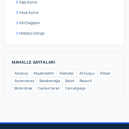
Kapı Açma
İskenderpaşa
Kasa Açma
Kalenderhane
Kilit Değişimi
Karagümrük
Nöbetçi Çilingir
Katip Kasım
Kemalpaşa
Kocamustafapaşa
MAHALLE SAYFALARI
Küçük Ayasofya
Aksaray
Akşemsettin
Alemdar
Ali Kuşçu
Atikali
Ayvansaray
Balabanağa
Balat
Beyazıt
Mercan
Binbirdirek
Cankurtaran
Cerrahpaşa
Mesihpaşa
Mevlanakapı
Mimar Hayrettin
Mimar Kemalettin