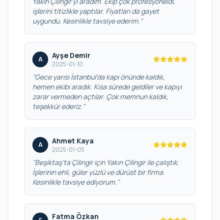
Yakın Çilingir’yi aradım. Ekip çok profesyoneldi,
işlerini titizlikle yaptılar. Fiyatları da gayet
uygundu. Kesinlikle tavsiye ederim."
Ayşe Demir
A
2025-01-10
"Gece yarısı İstanbul’da kapı önünde kaldık,
hemen ekibi aradık. Kısa sürede geldiler ve kapıyı
zarar vermeden açtılar. Çok memnun kaldık,
teşekkür ederiz."
Ahmet Kaya
A
2025-01-05
"Beşiktaş’ta Çilingir için Yakın Çilingir ile çalıştık.
İşlerinin ehli, güler yüzlü ve dürüst bir firma.
Kesinlikle tavsiye ediyorum."
Fatma Özkan