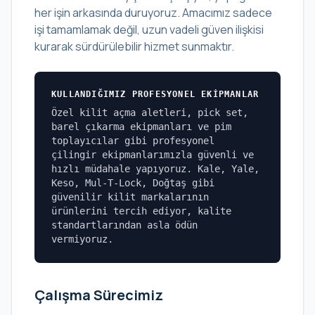
her işin arkasında duruyoruz. Amacımız sadece
işi tamamlamak değil, uzun vadeli güven ilişkisi
kurarak sürdürülebilir hizmet sunmaktır.
KULLANDIĞIMIZ PROFESYONEL EKIPMANLAR
Özel kilit açma aletleri, pick set,
barel çıkarma ekipmanları ve pim
toplayıcılar gibi profesyonel
çilingir ekipmanlarımızla güvenli ve
hızlı müdahale yapıyoruz. Kale, Yale,
Keso, Mul-T-Lock, Doğtaş gibi
güvenilir kilit markalarının
ürünlerini tercih ediyor, kalite
standartlarından asla ödün
vermiyoruz.
Çalışma Sürecimiz