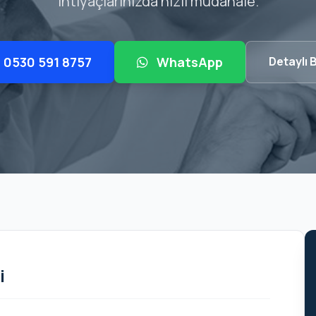
ihtiyaçlarınızda hızlı müdahale.
0530 591 8757
WhatsApp
Detaylı B
i