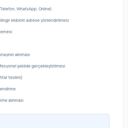
 (Telefon, WhatsApp, Online)
ilingir ekibinin adrese yönlendirilmesi
elemesi
onayının alınması
rofesyonel şekilde gerçekleştirilmesi
htar teslimi)
ilendirme
deme alınması