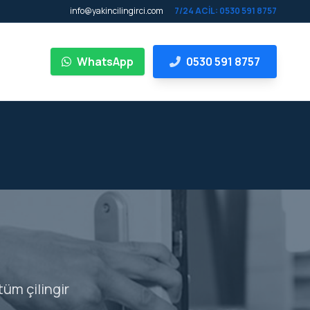
info@yakincilingirci.com
7/24 ACİL: 0530 591 8757
WhatsApp
0530 591 8757
tüm çilingir