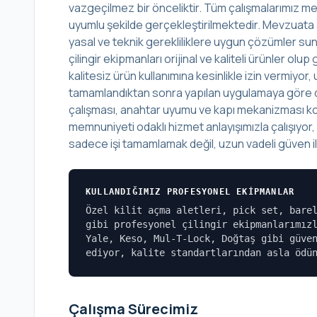
vazgeçilmez bir önceliktir. Tüm çalışmalarımız mes
uyumlu şekilde gerçekleştirilmektedir. Mevzuata 
yasal ve teknik gerekliliklere uygun çözümler sunu
çilingir ekipmanları orijinal ve kaliteli ürünler o
kalitesiz ürün kullanımına kesinlikle izin vermiyo
tamamlandıktan sonra yapılan uygulamaya göre det
çalışması, anahtar uyumu ve kapı mekanizması kont
memnuniyeti odaklı hizmet anlayışımızla çalışıyor
sadece işi tamamlamak değil, uzun vadeli güven ili
KULLANDIĞIMIZ PROFESYONEL EKIPMANLAR
Özel kilit açma aletleri, pick set, bare
gibi profesyonel çilingir ekipmanlarımız
Yale, Keso, Mul-T-Lock, Doğtaş gibi güve
ediyor, kalite standartlarından asla ödü
Çalışma Sürecimiz