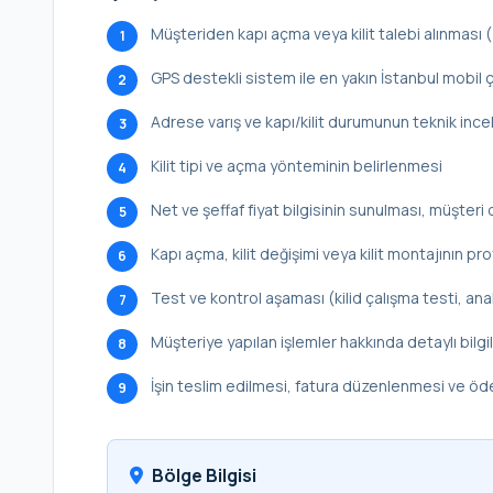
Müşteriden kapı açma veya kilit talebi alınması
1
GPS destekli sistem ile en yakın İstanbul mobil ç
2
Adrese varış ve kapı/kilit durumunun teknik inc
3
Kilit tipi ve açma yönteminin belirlenmesi
4
Net ve şeffaf fiyat bilgisinin sunulması, müşteri 
5
Kapı açma, kilit değişimi veya kilit montajının p
6
Test ve kontrol aşaması (kilid çalışma testi, ana
7
Müşteriye yapılan işlemler hakkında detaylı bilg
8
İşin teslim edilmesi, fatura düzenlenmesi ve ö
9
Bölge Bilgisi