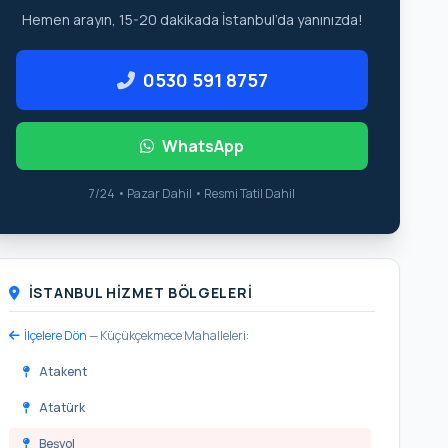
Hemen arayın, 15-20 dakikada İstanbul’da yanınızda!
0530 591 8757
WhatsApp
7/24 • Pazar Dahil • Resmi Tatil Dahil
İSTANBUL HIZMET BÖLGELERI
İlçelere Dön
— Küçükçekmece Mahalleleri:
Atakent
Atatürk
Beşyol