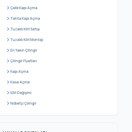
Söğütlü Çeşme
Çelik Kapı Açma
Sultan Murat
Tahta Kapı Açma
Tevfikbey
Tuzaklı Kilit Satışı
Yarımburgaz
Tuzaklı Kilit Montajı
Yeni Mahalle
En Yakın Çilingir
Yeşilova
Çilingir Fiyatları
Kapı Açma
Kasa Açma
Kilit Değişimi
Nöbetçi Çilingir