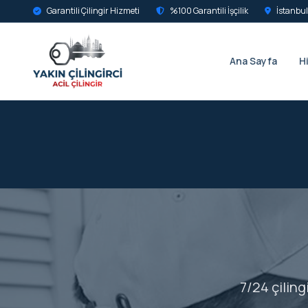
Garantili Çilingir Hizmeti
%100 Garantili İşçilik
İstanbul
Ana Sayfa
H
7/24 çiling