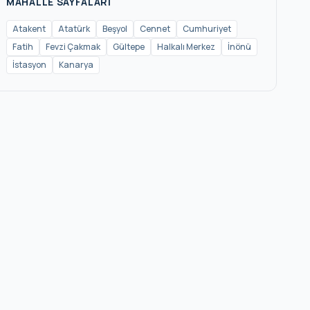
MAHALLE SAYFALARI
Atakent
Atatürk
Beşyol
Cennet
Cumhuriyet
Fatih
Fevzi Çakmak
Gültepe
Halkalı Merkez
İnönü
İstasyon
Kanarya