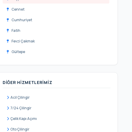
Cennet
Cumhuriyet
Fatih
Fevzi Çakmak
Gültepe
Halkalı Merkez
İnönü
DIĞER HIZMETLERIMIZ
İstasyon
Kanarya
Acil Çilingir
Kartaltepe
7/24 Çilingir
Kemalpaşa
Çelik Kapı Açımı
Mehmet Akif
Oto Çilingir