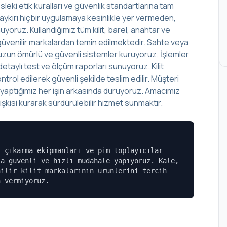
leki etik kuralları ve güvenlik standartlarına tam
aykırı hiçbir uygulamaya kesinlikle yer vermeden,
yoruz. Kullandığımız tüm kilit, barel, anahtar ve
lup güvenilir markalardan temin edilmektedir. Sahte veya
r, uzun ömürlü ve güvenli sistemler kuruyoruz. İşlemler
aylı test ve ölçüm raporları sunuyoruz. Kilit
rol edilerek güvenli şekilde teslim edilir. Müşteri
, yaptığımız her işin arkasında duruyoruz. Amacımız
şkisi kurarak sürdürülebilir hizmet sunmaktır.
l çıkarma ekipmanları ve pim toplayıcılar
la güvenli ve hızlı müdahale yapıyoruz. Kale,
nilir kilit markalarının ürünlerini tercih
n vermiyoruz.