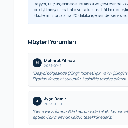
Beşyol, Küçükçekmece, İstanbul ve çevresinde 7/24 
çok iyi tanıyan, mahalle ve sokaklara hâkim deneyim
Ekiplerimiz ortalama 20 dakika içerisinde servis no
Müşteri Yorumları
Mehmet Yılmaz
M
2025-01-15
"Beşyol bölgesinde Çilingir hizmeti için Yakın Çilingir’yi
Fiyatları da gayet uygundu. Kesinlikle tavsiye ederim.
Ayşe Demir
A
2025-01-10
"Gece yarısı İstanbul’da kapı önünde kaldık, hemen eki
açtılar. Çok memnun kaldık, teşekkür ederiz."