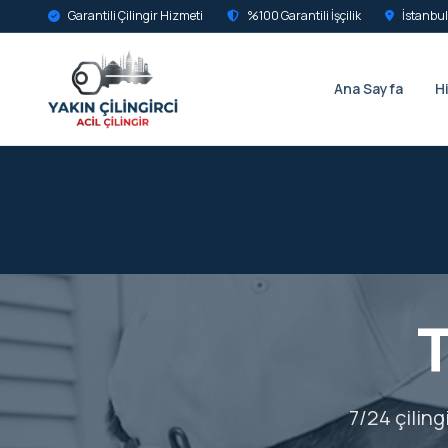
Garantili Çilingir Hizmeti
%100 Garantili İşçilik
İstanbul
Ana Sayfa
H
T
7/24 çiling