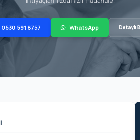
ihtiyaçlarınızda hızlı müdahale.
0530 591 8757
WhatsApp
Detaylı B
i