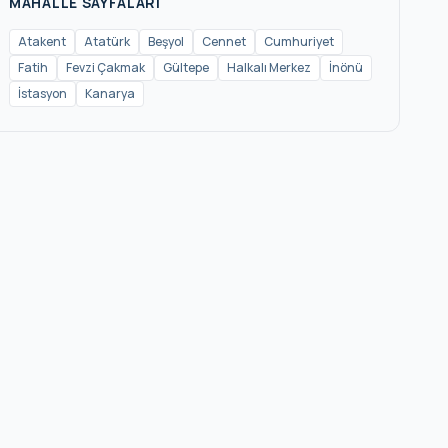
MAHALLE SAYFALARI
Atakent
Atatürk
Beşyol
Cennet
Cumhuriyet
Fatih
Fevzi Çakmak
Gültepe
Halkalı Merkez
İnönü
İstasyon
Kanarya