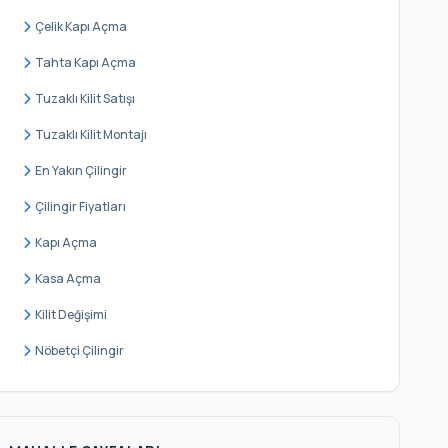
Söğütlü Çeşme
Çelik Kapı Açma
Sultan Murat
Tahta Kapı Açma
Tevfikbey
Tuzaklı Kilit Satışı
Yarımburgaz
Tuzaklı Kilit Montajı
Yeni Mahalle
En Yakın Çilingir
Yeşilova
Çilingir Fiyatları
Kapı Açma
Kasa Açma
Kilit Değişimi
Nöbetçi Çilingir