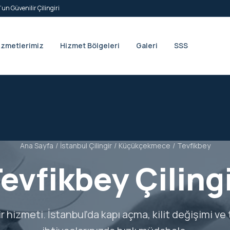
’un Güvenilir Çilingiri
izmetlerimiz
Hizmet Bölgeleri
Galeri
SSS
Ana Sayfa
/
İstanbul Çilingir
/
Küçükçekmece
/
Tevfikbey
evfikbey Çiling
ir hizmeti. İstanbul’da kapı açma, kilit değişimi ve 