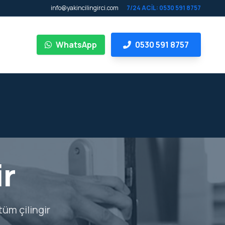
info@yakincilingirci.com
7/24 ACİL: 0530 591 8757
WhatsApp
0530 591 8757
ir
tüm çilingir