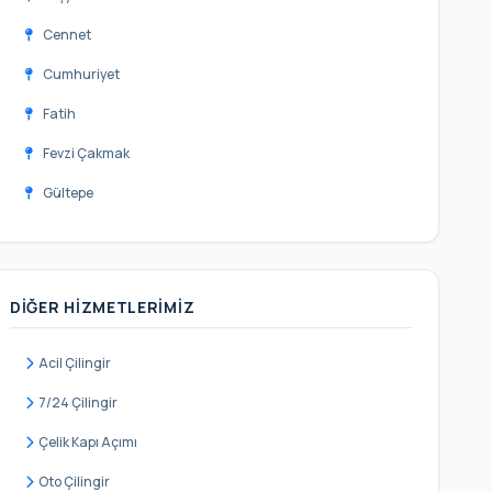
Cennet
Cumhuriyet
Fatih
Fevzi Çakmak
Gültepe
Halkalı Merkez
İnönü
DIĞER HIZMETLERIMIZ
İstasyon
Kanarya
Acil Çilingir
Kartaltepe
7/24 Çilingir
Kemalpaşa
Çelik Kapı Açımı
Mehmet Akif
Oto Çilingir