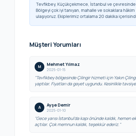
Tevfikbey, Küçükçekmece, İstanbul ve çevresinde 7
Bölgeyi çok iyi tanıyan, mahalle ve sokaklara hâkim
ulaşıyoruz. Ekiplerimiz ortalama 20 dakika içerisin
Müşteri Yorumları
Mehmet Yılmaz
M
2025-01-15
"Tevfikbey bölgesinde Çilingir hizmeti için Yakın Çilingir
yaptılar. Fiyatları da gayet uygundu. Kesinlikle tavsiy
Ayşe Demir
A
2025-01-10
"Gece yarısı İstanbul’da kapı önünde kaldık, hemen eki
açtılar. Çok memnun kaldık, teşekkür ederiz."