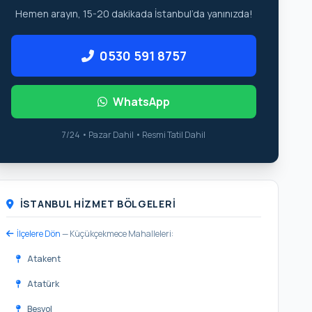
Hemen arayın, 15-20 dakikada İstanbul’da yanınızda!
0530 591 8757
WhatsApp
7/24 • Pazar Dahil • Resmi Tatil Dahil
İSTANBUL HIZMET BÖLGELERI
İlçelere Dön
— Küçükçekmece Mahalleleri:
Atakent
Atatürk
Beşyol