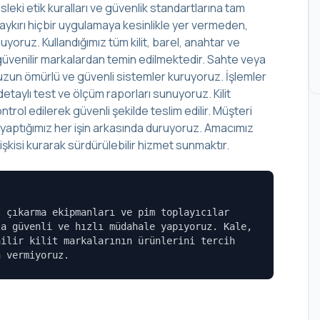
leki etik kuralları ve güvenlik standartlarına tam
aykırı hiçbir uygulamaya kesinlikle yer vermeden,
yoruz. Kullandığımız tüm kilit, barel, anahtar ve
lup güvenilir markalardan temin edilmektedir. Sahte veya
r, uzun ömürlü ve güvenli sistemler kuruyoruz. İşlemler
aylı test ve ölçüm raporları sunuyoruz. Kilit
rol edilerek güvenli şekilde teslim edilir. Müşteri
, yaptığımız her işin arkasında duruyoruz. Amacımız
şkisi kurarak sürdürülebilir hizmet sunmaktır.
l çıkarma ekipmanları ve pim toplayıcılar
la güvenli ve hızlı müdahale yapıyoruz. Kale,
nilir kilit markalarının ürünlerini tercih
n vermiyoruz.