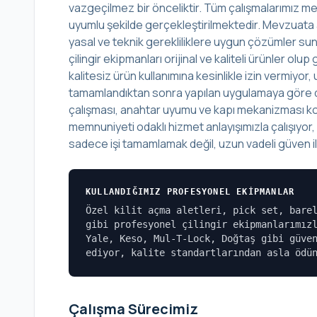
vazgeçilmez bir önceliktir. Tüm çalışmalarımız mes
uyumlu şekilde gerçekleştirilmektedir. Mevzuata 
yasal ve teknik gerekliliklere uygun çözümler sunu
çilingir ekipmanları orijinal ve kaliteli ürünler o
kalitesiz ürün kullanımına kesinlikle izin vermiyo
tamamlandıktan sonra yapılan uygulamaya göre det
çalışması, anahtar uyumu ve kapı mekanizması kont
memnuniyeti odaklı hizmet anlayışımızla çalışıyor
sadece işi tamamlamak değil, uzun vadeli güven ili
KULLANDIĞIMIZ PROFESYONEL EKIPMANLAR
Özel kilit açma aletleri, pick set, bare
gibi profesyonel çilingir ekipmanlarımız
Yale, Keso, Mul-T-Lock, Doğtaş gibi güve
ediyor, kalite standartlarından asla ödü
Çalışma Sürecimiz