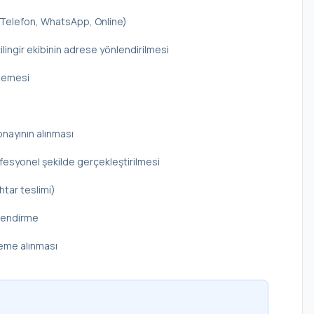
 (Telefon, WhatsApp, Online)
ilingir ekibinin adrese yönlendirilmesi
elemesi
onayının alınması
rofesyonel şekilde gerçekleştirilmesi
htar teslimi)
ilendirme
deme alınması