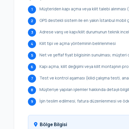
Müşteriden kapı açma veya kilit talebi alınması
1
GPS destekli sistem ile en yakın İstanbul mobil ç
2
Adrese varış ve kapı/kilit durumunun teknik inc
3
Kilit tipi ve açma yönteminin belirlenmesi
4
Net ve şeffaf fiyat bilgisinin sunulması, müşteri 
5
Kapı açma, kilit değişimi veya kilit montajının p
6
Test ve kontrol aşaması (kilid çalışma testi, ana
7
Müşteriye yapılan işlemler hakkında detaylı bilg
8
İşin teslim edilmesi, fatura düzenlenmesi ve ö
9
Bölge Bilgisi