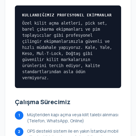
KULLANDIĞIMIZ PROFESYONEL EKIPMANLAR
Özel kilit açma aletleri, pick set,
barel çıkarma ekipmanları ve pim
toplayıcılar gibi profesyonel
çilingir ekipmanlarımızla güvenli ve
hızlı müdahale yapıyoruz. Kale, Yale,
Keso, Mul-T-Lock, Doğtaş gibi
güvenilir kilit markalarının
ürünlerini tercih ediyor, kalite
standartlarından asla ödün
vermiyoruz.
Çalışma Sürecimiz
Müşteriden kapı açma veya kilit talebi alınması
1
(Telefon, WhatsApp, Online)
GPS destekli sistem ile en yakın İstanbul mobil
2