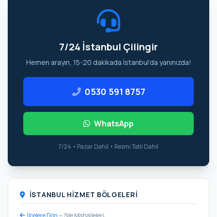
7/24 İstanbul Çilingir
Hemen arayın, 15-20 dakikada İstanbul’da yanınızda!
0530 591 8757
WhatsApp
7/24 • Pazar Dahil • Resmi Tatil Dahil
İSTANBUL HIZMET BÖLGELERI
İlçelere Dön
— Şile Mahalleleri: