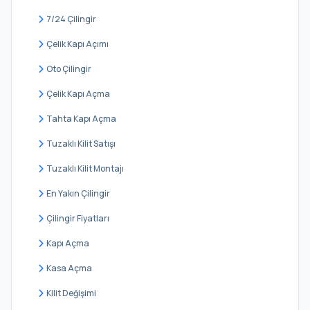
Çelebi
7/24 Çilingir
Çengilli
Çelik Kapı Açımı
Darlık
Oto Çilingir
Değirmençayırı
Çelik Kapı Açma
Doğancılı
Tahta Kapı Açma
Erenler
Tuzaklı Kilit Satışı
Esenceli
Tuzaklı Kilit Montajı
Geredeli
En Yakın Çilingir
Göçe
Çilingir Fiyatları
Gökmaslı
Kapı Açma
Göksu
Kasa Açma
Hacıllı
Kilit Değişimi