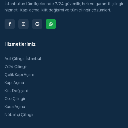
İstanbul’un tüm ilçelerinde 7/24 güvenilir, hızlı ve garantili çilingir
Kömürlük
hizmeti. Kapı açma, kilit değişimi ve tüm çilingir çözümleri.
Kumbaba
Kurfallı
Kurna
Hizmetlerimiz
Meşrutiyet
Oruçoğlu
Acil Çilingir İstanbul
7/24 Çilingir
Osmanköy
Çelik Kapı Açımı
Ovacık
Kapı Açma
Sahilköy
Kilit Değişimi
Oto Çilingir
Satmazlı
Kasa Açma
Sofular
Nöbetçi Çilingir
Soğullu