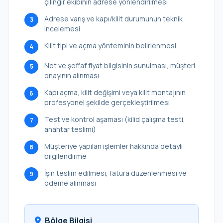
çilingir ekibinin adrese yönlendirilmesi
Adrese varış ve kapı/kilit durumunun teknik
3
incelemesi
Kilit tipi ve açma yönteminin belirlenmesi
4
Net ve şeffaf fiyat bilgisinin sunulması, müşteri
5
onayının alınması
Kapı açma, kilit değişimi veya kilit montajının
6
profesyonel şekilde gerçekleştirilmesi
Test ve kontrol aşaması (kilid çalışma testi,
7
anahtar teslimi)
Müşteriye yapılan işlemler hakkında detaylı
8
bilgilendirme
İşin teslim edilmesi, fatura düzenlenmesi ve
9
ödeme alınması
Bölge Bilgisi