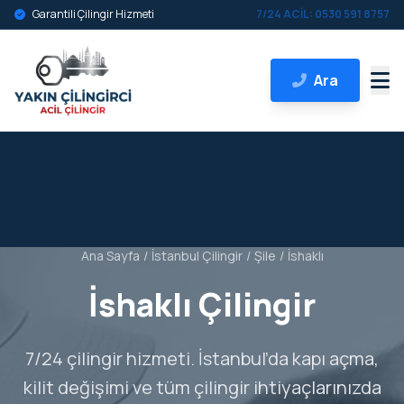
Garantili Çilingir Hizmeti
7/24 ACİL: 0530 591 8757
Ara
Ana Sayfa
/
İstanbul Çilingir
/
Şile
/
İshaklı
İshaklı Çilingir
7/24 çilingir hizmeti. İstanbul’da kapı açma,
kilit değişimi ve tüm çilingir ihtiyaçlarınızda