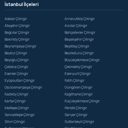
Sortullu
İstanbul İlçeleri
Şuayipli
Adalar Çilingir
Arnavutköy Çilingir
Teke
Ataşehir Çilingir
Avcılar Çilingir
Ulupelit
Bağcılar Çilingir
Bahçelievler Çilingir
Bakırköy Çilingir
Başakşehir Çilingir
Üvezli
Bayrampaşa Çilingir
Beşiktaş Çilingir
Yaka
Beykoz Çilingir
Beylikdüzü Çilingir
Beyoğlu Çilingir
Büyükçekmece Çilingir
Yaylalı
Çatalca Çilingir
Çekmeköy Çilingir
Yazımanayır
Esenler Çilingir
Esenyurt Çilingir
Eyüpsultan Çilingir
Fatih Çilingir
Yeniköy
Gaziosmanpaşa Çilingir
Güngören Çilingir
Yeşilvadi
Kadıköy Çilingir
Kağıthane Çilingir
Kartal Çilingir
Küçükçekmece Çilingir
Maltepe Çilingir
Pendik Çilingir
Sancaktepe Çilingir
Sarıyer Çilingir
Silivri Çilingir
Sultanbeyli Çilingir