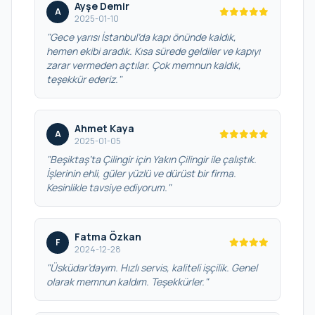
Ayşe Demir
A
2025-01-10
"Gece yarısı İstanbul’da kapı önünde kaldık,
hemen ekibi aradık. Kısa sürede geldiler ve kapıyı
zarar vermeden açtılar. Çok memnun kaldık,
teşekkür ederiz."
Ahmet Kaya
A
2025-01-05
"Beşiktaş’ta Çilingir için Yakın Çilingir ile çalıştık.
İşlerinin ehli, güler yüzlü ve dürüst bir firma.
Kesinlikle tavsiye ediyorum."
Fatma Özkan
F
2024-12-28
"Üsküdar’dayım. Hızlı servis, kaliteli işçilik. Genel
olarak memnun kaldım. Teşekkürler."