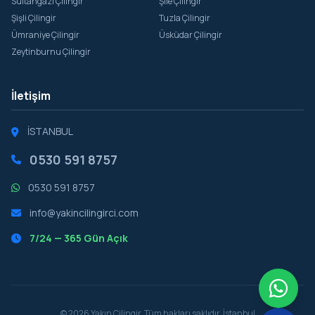
Sultangazi Çilingir
Şile Çilingir
Şişli Çilingir
Tuzla Çilingir
Ümraniye Çilingir
Üsküdar Çilingir
Zeytinburnu Çilingir
İletişim
İSTANBUL
0530 591 8757
0530 591 8757
info@yakincilingirci.com
7/24 — 365 Gün Açık
© 2026 Yakın Çilingir. Tüm hakları saklıdır. İstanbul