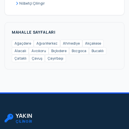
Hasanlı
Nöbetçi Çilingir
İmrendere
İshaklı
Kabakoz
MAHALLE SAYFALARI
Kadıköy
Ağaçdere
Ağva Merkez
Ahmediye
Akçakese
Alacalı
Avcıkoru
Bıçkıdere
Bozgoca
Bucaklı
Kalem
Çataklı
Çavuş
Çayırbaşı
Karabeyli
Karacaköy
Karakiraz
Karamandere
Kervansaray
Kızılca
YAKIN
ÇİLİNGİR
Korucu