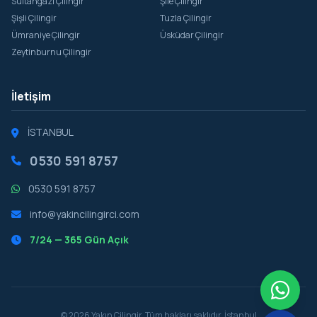
Sultangazi Çilingir
Şile Çilingir
Şişli Çilingir
Tuzla Çilingir
Ümraniye Çilingir
Üsküdar Çilingir
Zeytinburnu Çilingir
İletişim
İSTANBUL
0530 591 8757
0530 591 8757
info@yakincilingirci.com
7/24 — 365 Gün Açık
© 2026 Yakın Çilingir. Tüm hakları saklıdır. İstanbul