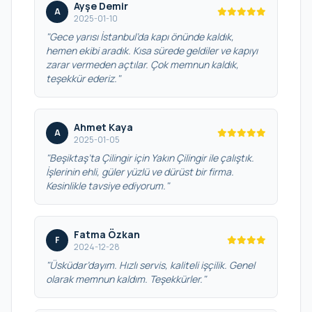
Ayşe Demir
A
2025-01-10
"Gece yarısı İstanbul’da kapı önünde kaldık,
hemen ekibi aradık. Kısa sürede geldiler ve kapıyı
zarar vermeden açtılar. Çok memnun kaldık,
teşekkür ederiz."
Ahmet Kaya
A
2025-01-05
"Beşiktaş’ta Çilingir için Yakın Çilingir ile çalıştık.
İşlerinin ehli, güler yüzlü ve dürüst bir firma.
Kesinlikle tavsiye ediyorum."
Fatma Özkan
F
2024-12-28
"Üsküdar’dayım. Hızlı servis, kaliteli işçilik. Genel
olarak memnun kaldım. Teşekkürler."