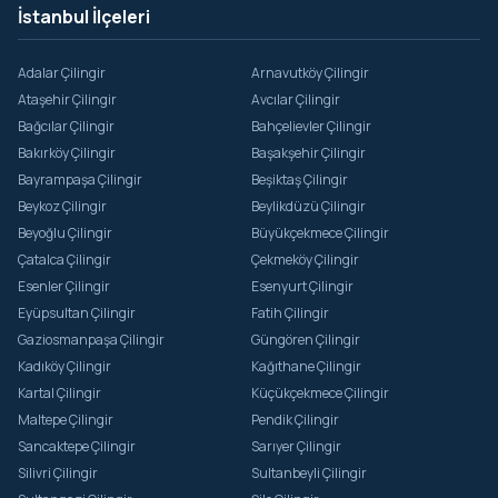
Sortullu
İstanbul İlçeleri
Şuayipli
Adalar Çilingir
Arnavutköy Çilingir
Teke
Ataşehir Çilingir
Avcılar Çilingir
Ulupelit
Bağcılar Çilingir
Bahçelievler Çilingir
Bakırköy Çilingir
Başakşehir Çilingir
Üvezli
Bayrampaşa Çilingir
Beşiktaş Çilingir
Yaka
Beykoz Çilingir
Beylikdüzü Çilingir
Beyoğlu Çilingir
Büyükçekmece Çilingir
Yaylalı
Çatalca Çilingir
Çekmeköy Çilingir
Yazımanayır
Esenler Çilingir
Esenyurt Çilingir
Eyüpsultan Çilingir
Fatih Çilingir
Yeniköy
Gaziosmanpaşa Çilingir
Güngören Çilingir
Yeşilvadi
Kadıköy Çilingir
Kağıthane Çilingir
Kartal Çilingir
Küçükçekmece Çilingir
Maltepe Çilingir
Pendik Çilingir
Sancaktepe Çilingir
Sarıyer Çilingir
Silivri Çilingir
Sultanbeyli Çilingir