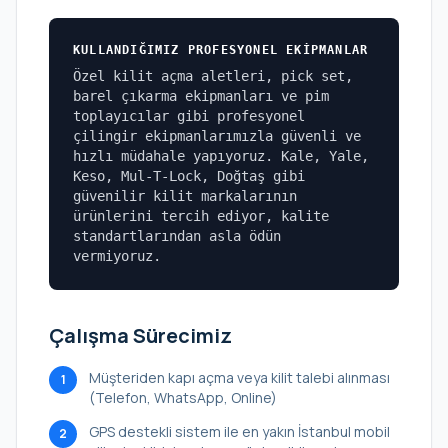
KULLANDIĞIMIZ PROFESYONEL EKIPMANLAR
Özel kilit açma aletleri, pick set,
barel çıkarma ekipmanları ve pim
toplayıcılar gibi profesyonel
çilingir ekipmanlarımızla güvenli ve
hızlı müdahale yapıyoruz. Kale, Yale,
Keso, Mul-T-Lock, Doğtaş gibi
güvenilir kilit markalarının
ürünlerini tercih ediyor, kalite
standartlarından asla ödün
vermiyoruz.
Çalışma Sürecimiz
Müşteriden kapı açma veya kilit talebi alınması
1
(Telefon, WhatsApp, Online)
GPS destekli sistem ile en yakın İstanbul mobil
2