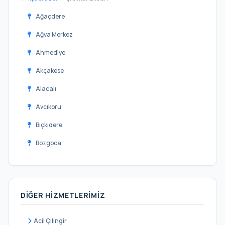
Ağaçdere
Ağva Merkez
Ahmediye
Akçakese
Alacalı
Avcıkoru
Bıçkıdere
Bozgoca
Bucaklı
Çataklı
DIĞER HIZMETLERIMIZ
Çavuş
Çayırbaşı
Acil Çilingir