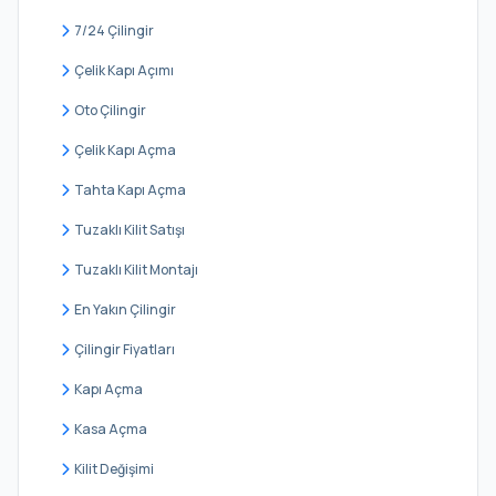
Çelebi
7/24 Çilingir
Çengilli
Çelik Kapı Açımı
Darlık
Oto Çilingir
Değirmençayırı
Çelik Kapı Açma
Doğancılı
Tahta Kapı Açma
Erenler
Tuzaklı Kilit Satışı
Esenceli
Tuzaklı Kilit Montajı
Geredeli
En Yakın Çilingir
Göçe
Çilingir Fiyatları
Gökmaslı
Kapı Açma
Göksu
Kasa Açma
Hacıllı
Kilit Değişimi