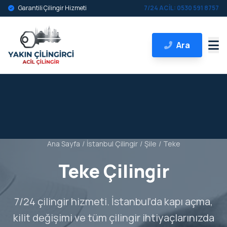
Garantili Çilingir Hizmeti
7/24 ACİL: 0530 591 8757
Ara
Ana Sayfa
/
İstanbul Çilingir
/
Şile
/
Teke
Teke Çilingir
7/24 çilingir hizmeti. İstanbul’da kapı açma,
kilit değişimi ve tüm çilingir ihtiyaçlarınızda