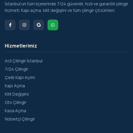
İstanbul’un tüm ilçelerinde 7/24 güvenilir, hızlı ve garantili çilingir
Kömürlük
hizmeti. Kapı açma, kilit değişimi ve tüm çilingir çözümleri.
Kumbaba
Kurfallı
Kurna
Hizmetlerimiz
Meşrutiyet
Oruçoğlu
Acil Çilingir İstanbul
7/24 Çilingir
Osmanköy
Çelik Kapı Açımı
Ovacık
Kapı Açma
Sahilköy
Kilit Değişimi
Oto Çilingir
Satmazlı
Kasa Açma
Sofular
Nöbetçi Çilingir
Soğullu