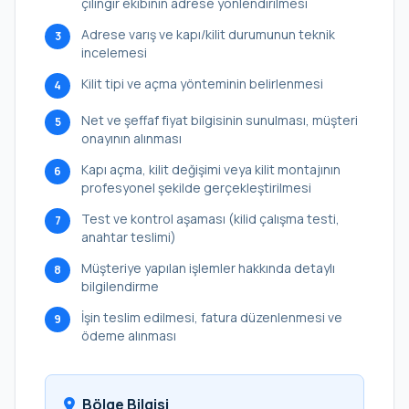
çilingir ekibinin adrese yönlendirilmesi
Adrese varış ve kapı/kilit durumunun teknik
3
incelemesi
Kilit tipi ve açma yönteminin belirlenmesi
4
Net ve şeffaf fiyat bilgisinin sunulması, müşteri
5
onayının alınması
Kapı açma, kilit değişimi veya kilit montajının
6
profesyonel şekilde gerçekleştirilmesi
Test ve kontrol aşaması (kilid çalışma testi,
7
anahtar teslimi)
Müşteriye yapılan işlemler hakkında detaylı
8
bilgilendirme
İşin teslim edilmesi, fatura düzenlenmesi ve
9
ödeme alınması
Bölge Bilgisi