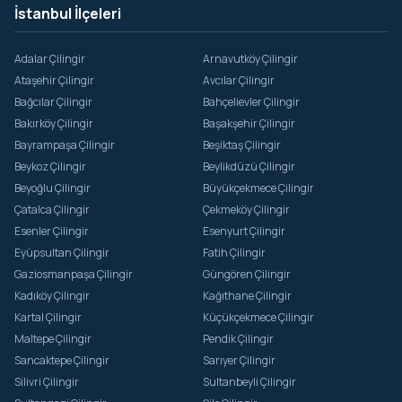
İstanbul İlçeleri
Adalar Çilingir
Arnavutköy Çilingir
Ataşehir Çilingir
Avcılar Çilingir
Bağcılar Çilingir
Bahçelievler Çilingir
Bakırköy Çilingir
Başakşehir Çilingir
Bayrampaşa Çilingir
Beşiktaş Çilingir
Beykoz Çilingir
Beylikdüzü Çilingir
Beyoğlu Çilingir
Büyükçekmece Çilingir
Çatalca Çilingir
Çekmeköy Çilingir
Esenler Çilingir
Esenyurt Çilingir
Eyüpsultan Çilingir
Fatih Çilingir
Gaziosmanpaşa Çilingir
Güngören Çilingir
Kadıköy Çilingir
Kağıthane Çilingir
Kartal Çilingir
Küçükçekmece Çilingir
Maltepe Çilingir
Pendik Çilingir
Sancaktepe Çilingir
Sarıyer Çilingir
Silivri Çilingir
Sultanbeyli Çilingir