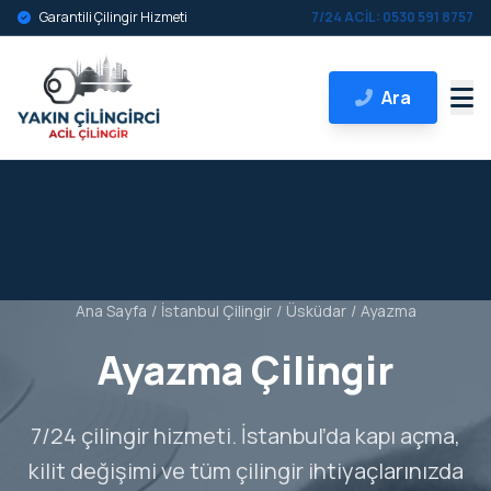
Garantili Çilingir Hizmeti
7/24 ACİL: 0530 591 8757
Ara
Ana Sayfa
/
İstanbul Çilingir
/
Üsküdar
/
Ayazma
Ayazma Çilingir
7/24 çilingir hizmeti. İstanbul’da kapı açma,
kilit değişimi ve tüm çilingir ihtiyaçlarınızda