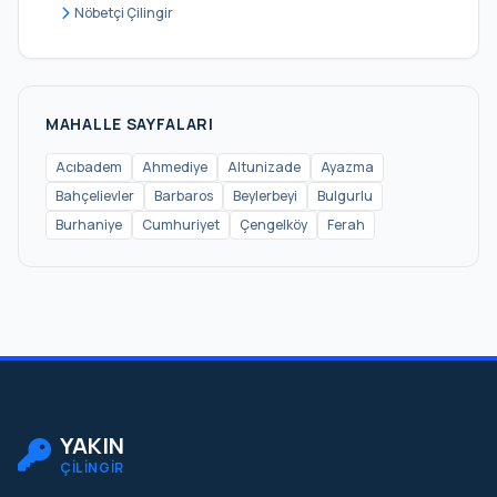
Selami Ali
Nöbetçi Çilingir
Selimiye
Sultantepe
Ünalan
MAHALLE SAYFALARI
Valide-i Atik
Acıbadem
Ahmediye
Altunizade
Ayazma
Bahçelievler
Barbaros
Beylerbeyi
Bulgurlu
Yavuztürk
Burhaniye
Cumhuriyet
Çengelköy
Ferah
Zeynep Kamil
YAKIN
ÇİLİNGİR