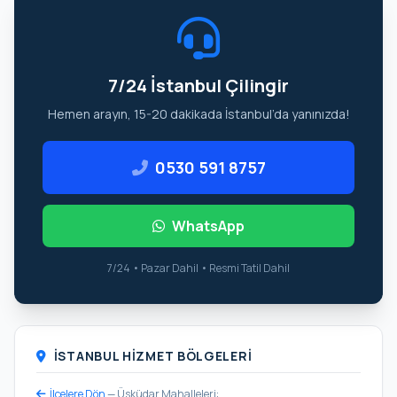
7/24 İstanbul Çilingir
Hemen arayın, 15-20 dakikada İstanbul’da yanınızda!
0530 591 8757
WhatsApp
7/24 • Pazar Dahil • Resmi Tatil Dahil
İSTANBUL HIZMET BÖLGELERI
İlçelere Dön
— Üsküdar Mahalleleri: