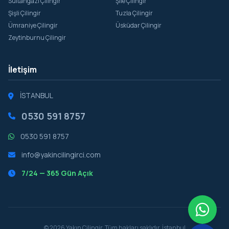
Sultangazi Çilingir
Şile Çilingir
Şişli Çilingir
Tuzla Çilingir
Ümraniye Çilingir
Üsküdar Çilingir
Zeytinburnu Çilingir
İletişim
İSTANBUL
0530 591 8757
0530 591 8757
info@yakincilingirci.com
7/24 — 365 Gün Açık
© 2026 Yakın Çilingir. Tüm hakları saklıdır. İstanbul