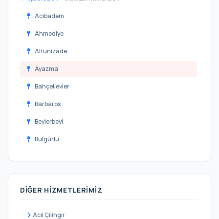
Acıbadem
Ahmediye
Altunizade
Ayazma
Bahçelievler
Barbaros
Beylerbeyi
Bulgurlu
Burhaniye
Cumhuriyet
DIĞER HIZMETLERIMIZ
Çengelköy
Ferah
Acil Çilingir