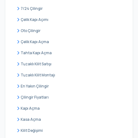
Güzeltepe
7/24 Çilingir
İcadiye
Çelik Kapı Açımı
Kandilli
Oto Çilingir
Kısıklı
Çelik Kapı Açma
Kirazlıtepe
Tahta Kapı Açma
Kuleli
Tuzaklı Kilit Satışı
Kuzguncuk
Tuzaklı Kilit Montajı
Küçük Çamlıca
En Yakın Çilingir
Küçüksu
Çilingir Fiyatları
Mimar Sinan
Kapı Açma
Murat Reis
Kasa Açma
Salacak
Kilit Değişimi