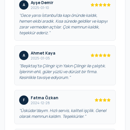
Ayşe Demir
A
2025-01-10
"Gece yarısı İstanbul’da kapı önünde kaldık,
hemen ekibi aradık. Kısa sürede geldiler ve kapıyı
zarar vermeden açtılar. Çok memnun kaldık,
teşekkür ederiz."
Ahmet Kaya
A
2025-01-05
"Beşiktaş’ta Çilingir için Yakın Çilingir ile çalıştık.
İşlerinin ehli, güler yüzlü ve dürüst bir firma.
Kesinlikle tavsiye ediyorum."
Fatma Özkan
F
2024-12-28
"Üsküdar’dayım. Hızlı servis, kaliteli işçilik. Genel
olarak memnun kaldım. Teşekkürler."