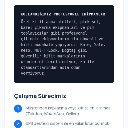
KULLANDIĞIMIZ PROFESYONEL EKIPMANLAR
Özel kilit açma aletleri, pick set,
barel çıkarma ekipmanları ve pim
toplayıcılar gibi profesyonel
çilingir ekipmanlarımızla güvenli ve
hızlı müdahale yapıyoruz. Kale, Yale,
Keso, Mul-T-Lock, Doğtaş gibi
güvenilir kilit markalarının
ürünlerini tercih ediyor, kalite
standartlarından asla ödün
vermiyoruz.
Çalışma Sürecimiz
Müşteriden kapı açma veya kilit talebi alınması
1
(Telefon, WhatsApp, Online)
GPS destekli sistem ile en yakın İstanbul mobil
2