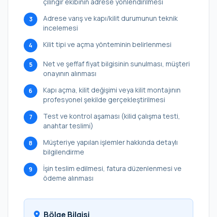
çilingir ekibinin adrese yönlendirilmesi
Adrese varış ve kapı/kilit durumunun teknik
3
incelemesi
Kilit tipi ve açma yönteminin belirlenmesi
4
Net ve şeffaf fiyat bilgisinin sunulması, müşteri
5
onayının alınması
Kapı açma, kilit değişimi veya kilit montajının
6
profesyonel şekilde gerçekleştirilmesi
Test ve kontrol aşaması (kilid çalışma testi,
7
anahtar teslimi)
Müşteriye yapılan işlemler hakkında detaylı
8
bilgilendirme
İşin teslim edilmesi, fatura düzenlenmesi ve
9
ödeme alınması
Bölge Bilgisi