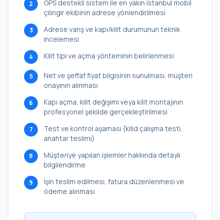
GPS destekli sistem ile en yakın İstanbul mobil
2
çilingir ekibinin adrese yönlendirilmesi
Adrese varış ve kapı/kilit durumunun teknik
3
incelemesi
Kilit tipi ve açma yönteminin belirlenmesi
4
Net ve şeffaf fiyat bilgisinin sunulması, müşteri
5
onayının alınması
Kapı açma, kilit değişimi veya kilit montajının
6
profesyonel şekilde gerçekleştirilmesi
Test ve kontrol aşaması (kilid çalışma testi,
7
anahtar teslimi)
Müşteriye yapılan işlemler hakkında detaylı
8
bilgilendirme
İşin teslim edilmesi, fatura düzenlenmesi ve
9
ödeme alınması