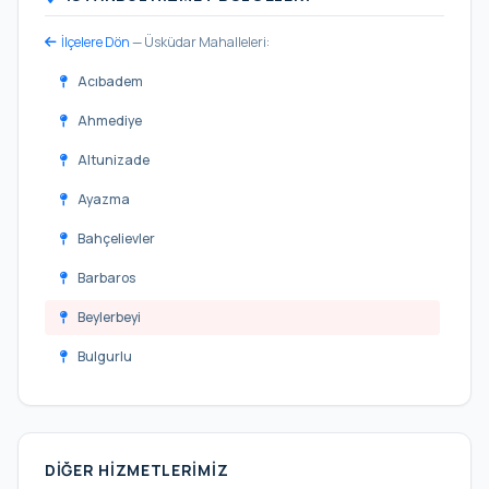
İlçelere Dön
— Üsküdar Mahalleleri:
Acıbadem
Ahmediye
Altunizade
Ayazma
Bahçelievler
Barbaros
Beylerbeyi
Bulgurlu
Burhaniye
Cumhuriyet
DIĞER HIZMETLERIMIZ
Çengelköy