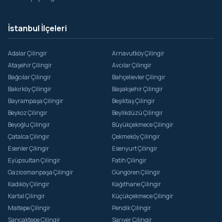
İstanbul İlçeleri
Adalar Çilingir
Arnavutköy Çilingir
Ataşehir Çilingir
Avcılar Çilingir
Bağcılar Çilingir
Bahçelievler Çilingir
Bakırköy Çilingir
Başakşehir Çilingir
Bayrampaşa Çilingir
Beşiktaş Çilingir
Beykoz Çilingir
Beylikdüzü Çilingir
Beyoğlu Çilingir
Büyükçekmece Çilingir
Çatalca Çilingir
Çekmeköy Çilingir
Esenler Çilingir
Esenyurt Çilingir
Eyüpsultan Çilingir
Fatih Çilingir
Gaziosmanpaşa Çilingir
Güngören Çilingir
Kadıköy Çilingir
Kağıthane Çilingir
Kartal Çilingir
Küçükçekmece Çilingir
Maltepe Çilingir
Pendik Çilingir
Sancaktepe Çilingir
Sarıyer Çilingir