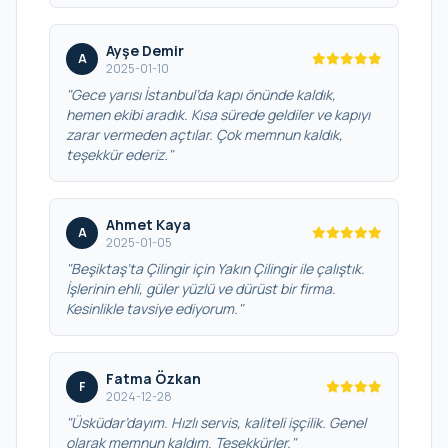
Ayşe Demir
A
2025-01-10
"Gece yarısı İstanbul’da kapı önünde kaldık,
hemen ekibi aradık. Kısa sürede geldiler ve kapıyı
zarar vermeden açtılar. Çok memnun kaldık,
teşekkür ederiz."
Ahmet Kaya
A
2025-01-05
"Beşiktaş’ta Çilingir için Yakın Çilingir ile çalıştık.
İşlerinin ehli, güler yüzlü ve dürüst bir firma.
Kesinlikle tavsiye ediyorum."
Fatma Özkan
F
2024-12-28
"Üsküdar’dayım. Hızlı servis, kaliteli işçilik. Genel
olarak memnun kaldım. Teşekkürler."