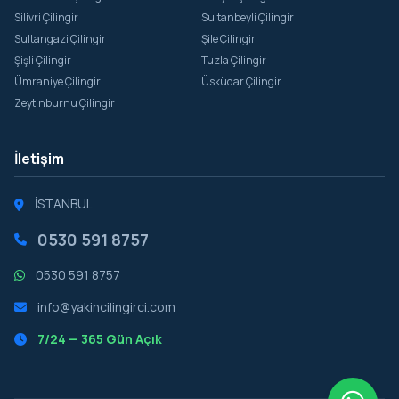
Silivri Çilingir
Sultanbeyli Çilingir
Sultangazi Çilingir
Şile Çilingir
Şişli Çilingir
Tuzla Çilingir
Ümraniye Çilingir
Üsküdar Çilingir
Zeytinburnu Çilingir
İletişim
İSTANBUL
0530 591 8757
0530 591 8757
info@yakincilingirci.com
7/24 — 365 Gün Açık