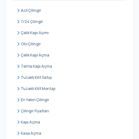
Ferah
Acil Çilingir
Güzeltepe
7/24 Çilingir
İcadiye
Çelik Kapı Açımı
Kandilli
Oto Çilingir
Kısıklı
Çelik Kapı Açma
Kirazlıtepe
Tahta Kapı Açma
Kuleli
Tuzaklı Kilit Satışı
Kuzguncuk
Tuzaklı Kilit Montajı
Küçük Çamlıca
En Yakın Çilingir
Küçüksu
Çilingir Fiyatları
Mimar Sinan
Kapı Açma
Murat Reis
Kasa Açma