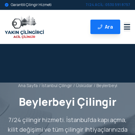
Garantili Çilingir Hizmeti
7/24 ACİL: 0530 591 8757
Ara
Ana Sayfa
/
İstanbul Çilingir
/
Üsküdar
/
Beylerbeyi
Beylerbeyi Çilingir
7/24 çilingir hizmeti. İstanbul’da kapı açma,
kilit değişimi ve tüm çilingir ihtiyaçlarınızda