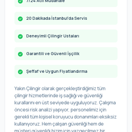
7/24 Acil Müdahale
20 Dakikada İstanbul’da Servis
Deneyimli Çilingir Ustaları
Garantili ve Güvenli İşçilik
Şeffaf ve Uygun Fiyatlandırma
Yakın Çilingir olarak gerçekleştirdiğimiz tüm
çilingir hizmetlerinde iş sağlığı ve güvenliği
kurallarını en üst seviyede uyguluyoruz. Çalışma
öncesi risk analizi yapıyor, personelimiz için
gerekli tüm kişisel koruyucu donanımları eksiksiz
kullanıyoruz. Hem çalışan güvenliği hem de
müşteri güvenliği bizim için vazgeçilmez bir