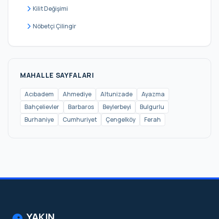
Salacak
Kilit Değişimi
Selami Ali
Nöbetçi Çilingir
Selimiye
Sultantepe
Ünalan
MAHALLE SAYFALARI
Valide-i Atik
Acıbadem
Ahmediye
Altunizade
Ayazma
Bahçelievler
Barbaros
Beylerbeyi
Bulgurlu
Yavuztürk
Burhaniye
Cumhuriyet
Çengelköy
Ferah
Zeynep Kamil
YAKIN