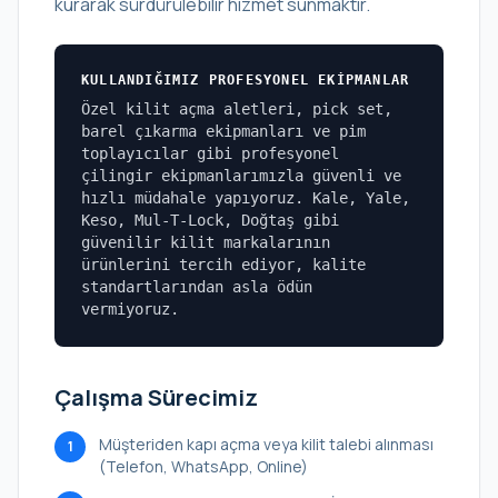
kurarak sürdürülebilir hizmet sunmaktır.
KULLANDIĞIMIZ PROFESYONEL EKIPMANLAR
Özel kilit açma aletleri, pick set,
barel çıkarma ekipmanları ve pim
toplayıcılar gibi profesyonel
çilingir ekipmanlarımızla güvenli ve
hızlı müdahale yapıyoruz. Kale, Yale,
Keso, Mul-T-Lock, Doğtaş gibi
güvenilir kilit markalarının
ürünlerini tercih ediyor, kalite
standartlarından asla ödün
vermiyoruz.
Çalışma Sürecimiz
Müşteriden kapı açma veya kilit talebi alınması
1
(Telefon, WhatsApp, Online)