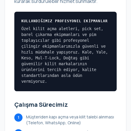
kurarak sürdürülebilir hizmet sunmaktır.
KULLANDIĞIMIZ PROFESYONEL EKIPMANLAR
Özel kilit açma aletleri, pick set,
barel çıkarma ekipmanları ve pim
toplayıcılar gibi profesyonel
çilingir ekipmanlarımızla güvenli ve
hızlı müdahale yapıyoruz. Kale, Yale,
Keso, Mul-T-Lock, Doğtaş gibi
güvenilir kilit markalarının
ürünlerini tercih ediyor, kalite
standartlarından asla ödün
vermiyoruz.
Çalışma Sürecimiz
Müşteriden kapı açma veya kilit talebi alınması
1
(Telefon, WhatsApp, Online)