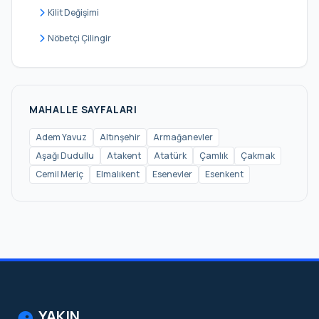
Namık Kemal
Kilit Değişimi
Necip Fazıl
Nöbetçi Çilingir
Parseller
Saray
Site
MAHALLE SAYFALARI
Şerifali
Adem Yavuz
Altınşehir
Armağanevler
Aşağı Dudullu
Atakent
Atatürk
Çamlık
Çakmak
Tantavi
Cemil Meriç
Elmalıkent
Esenevler
Esenkent
Tatlısu
Tepeüstü
Topağacı
Yamanevler
Yeni Sanayi
Yukarı Dudullu
YAKIN