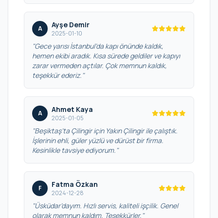
Ayşe Demir
A
2025-01-10
"Gece yarısı İstanbul’da kapı önünde kaldık,
hemen ekibi aradık. Kısa sürede geldiler ve kapıyı
zarar vermeden açtılar. Çok memnun kaldık,
teşekkür ederiz."
Ahmet Kaya
A
2025-01-05
"Beşiktaş’ta Çilingir için Yakın Çilingir ile çalıştık.
İşlerinin ehli, güler yüzlü ve dürüst bir firma.
Kesinlikle tavsiye ediyorum."
Fatma Özkan
F
2024-12-28
"Üsküdar’dayım. Hızlı servis, kaliteli işçilik. Genel
olarak memnun kaldım. Teşekkürler."