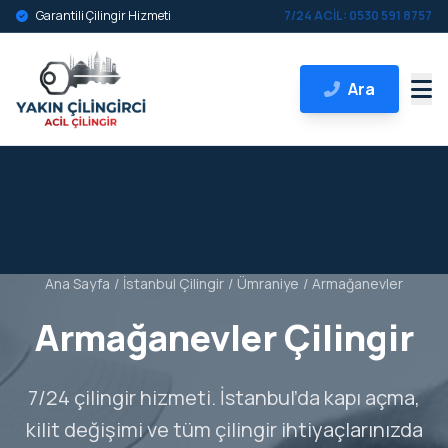
Garantili Çilingir Hizmeti
7/24 ACİL: 0530 591 8757
Ara
Ana Sayfa
/
İstanbul Çilingir
/
Ümraniye
/
Armağanevler
Armağanevler Çilingir
7/24 çilingir hizmeti. İstanbul’da kapı açma,
kilit değişimi ve tüm çilingir ihtiyaçlarınızda