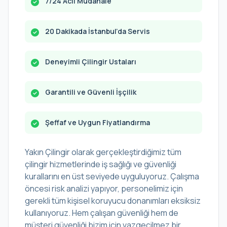
7/24 Acil Müdahale
20 Dakikada İstanbul’da Servis
Deneyimli Çilingir Ustaları
Garantili ve Güvenli İşçilik
Şeffaf ve Uygun Fiyatlandırma
Yakın Çilingir olarak gerçekleştirdiğimiz tüm
çilingir hizmetlerinde iş sağlığı ve güvenliği
kurallarını en üst seviyede uyguluyoruz. Çalışma
öncesi risk analizi yapıyor, personelimiz için
gerekli tüm kişisel koruyucu donanımları eksiksiz
kullanıyoruz. Hem çalışan güvenliği hem de
müşteri güvenliği bizim için vazgeçilmez bir