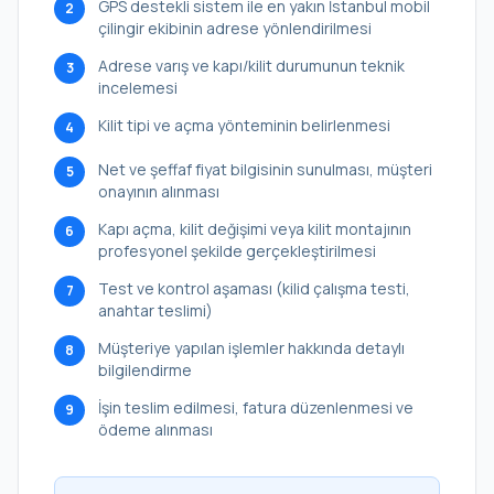
GPS destekli sistem ile en yakın İstanbul mobil
2
çilingir ekibinin adrese yönlendirilmesi
Adrese varış ve kapı/kilit durumunun teknik
3
incelemesi
Kilit tipi ve açma yönteminin belirlenmesi
4
Net ve şeffaf fiyat bilgisinin sunulması, müşteri
5
onayının alınması
Kapı açma, kilit değişimi veya kilit montajının
6
profesyonel şekilde gerçekleştirilmesi
Test ve kontrol aşaması (kilid çalışma testi,
7
anahtar teslimi)
Müşteriye yapılan işlemler hakkında detaylı
8
bilgilendirme
İşin teslim edilmesi, fatura düzenlenmesi ve
9
ödeme alınması