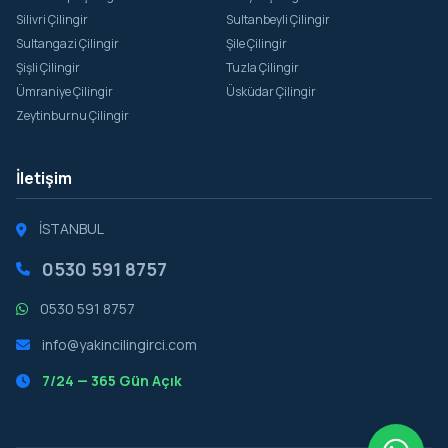
Silivri Çilingir
Sultanbeyli Çilingir
Sultangazi Çilingir
Şile Çilingir
Şişli Çilingir
Tuzla Çilingir
Ümraniye Çilingir
Üsküdar Çilingir
Zeytinburnu Çilingir
İletişim
İSTANBUL
0530 591 8757
0530 591 8757
info@yakincilingirci.com
7/24 — 365 Gün Açık