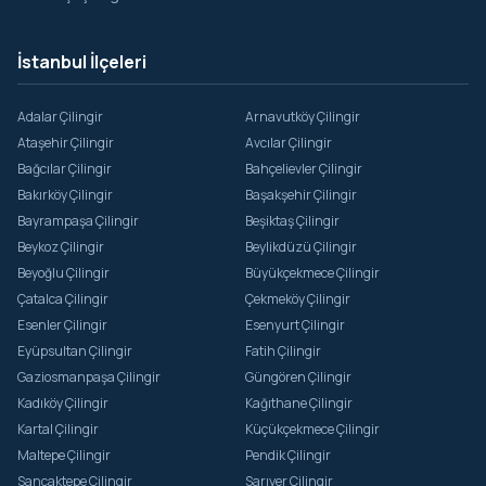
İstanbul İlçeleri
Adalar Çilingir
Arnavutköy Çilingir
Ataşehir Çilingir
Avcılar Çilingir
Bağcılar Çilingir
Bahçelievler Çilingir
Bakırköy Çilingir
Başakşehir Çilingir
Bayrampaşa Çilingir
Beşiktaş Çilingir
Beykoz Çilingir
Beylikdüzü Çilingir
Beyoğlu Çilingir
Büyükçekmece Çilingir
Çatalca Çilingir
Çekmeköy Çilingir
Esenler Çilingir
Esenyurt Çilingir
Eyüpsultan Çilingir
Fatih Çilingir
Gaziosmanpaşa Çilingir
Güngören Çilingir
Kadıköy Çilingir
Kağıthane Çilingir
Kartal Çilingir
Küçükçekmece Çilingir
Maltepe Çilingir
Pendik Çilingir
Sancaktepe Çilingir
Sarıyer Çilingir