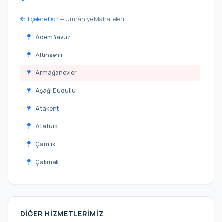
İlçelere Dön
— Ümraniye Mahalleleri:
Adem Yavuz
Altınşehir
Armağanevler
Aşağı Dudullu
Atakent
Atatürk
Çamlık
Çakmak
Cemil Meriç
Elmalıkent
DIĞER HIZMETLERIMIZ
Esenevler