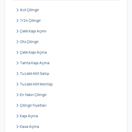
Esenkent
Acil Çilingir
Esenşehir
7/24 Çilingir
Fatih Sultan Mehmet
Çelik Kapı Açımı
Finanskent
Oto Çilingir
Hekimbaşı
Çelik Kapı Açma
Huzur
Tahta Kapı Açma
Ihlamurkuyu
Tuzaklı Kilit Satışı
İnkılap
Tuzaklı Kilit Montajı
İstiklal
En Yakın Çilingir
Kazım Karabekir
Çilingir Fiyatları
Madenler
Kapı Açma
Mehmet Akif
Kasa Açma