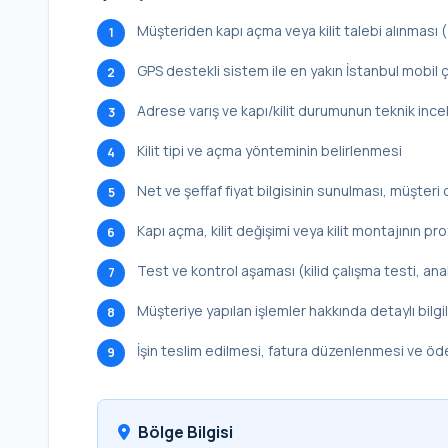
Müşteriden kapı açma veya kilit talebi alınması
1
GPS destekli sistem ile en yakın İstanbul mobil ç
2
Adrese varış ve kapı/kilit durumunun teknik inc
3
Kilit tipi ve açma yönteminin belirlenmesi
4
Net ve şeffaf fiyat bilgisinin sunulması, müşteri 
5
Kapı açma, kilit değişimi veya kilit montajının p
6
Test ve kontrol aşaması (kilid çalışma testi, ana
7
Müşteriye yapılan işlemler hakkında detaylı bilg
8
İşin teslim edilmesi, fatura düzenlenmesi ve ö
9
Bölge Bilgisi