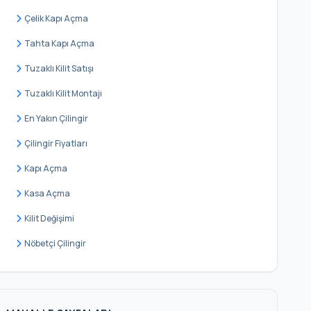
Hekimbaşı
Çelik Kapı Açma
Huzur
Tahta Kapı Açma
Ihlamurkuyu
Tuzaklı Kilit Satışı
İnkılap
Tuzaklı Kilit Montajı
İstiklal
En Yakın Çilingir
Kazım Karabekir
Çilingir Fiyatları
Madenler
Kapı Açma
Mehmet Akif
Kasa Açma
Namık Kemal
Kilit Değişimi
Necip Fazıl
Nöbetçi Çilingir
Parseller
Saray
Site