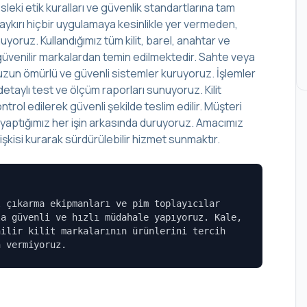
leki etik kuralları ve güvenlik standartlarına tam
aykırı hiçbir uygulamaya kesinlikle yer vermeden,
yoruz. Kullandığımız tüm kilit, barel, anahtar ve
lup güvenilir markalardan temin edilmektedir. Sahte veya
r, uzun ömürlü ve güvenli sistemler kuruyoruz. İşlemler
aylı test ve ölçüm raporları sunuyoruz. Kilit
rol edilerek güvenli şekilde teslim edilir. Müşteri
, yaptığımız her işin arkasında duruyoruz. Amacımız
şkisi kurarak sürdürülebilir hizmet sunmaktır.
l çıkarma ekipmanları ve pim toplayıcılar
la güvenli ve hızlı müdahale yapıyoruz. Kale,
nilir kilit markalarının ürünlerini tercih
n vermiyoruz.