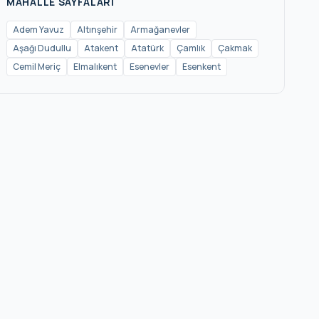
MAHALLE SAYFALARI
Şerifali
Adem Yavuz
Altınşehir
Armağanevler
Aşağı Dudullu
Atakent
Atatürk
Çamlık
Çakmak
Tantavi
Cemil Meriç
Elmalıkent
Esenevler
Esenkent
Tatlısu
Tepeüstü
Topağacı
Yamanevler
Yeni Sanayi
Yukarı Dudullu