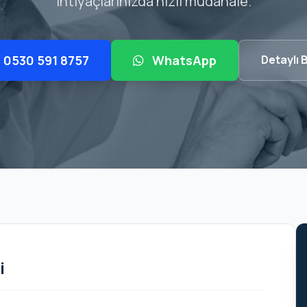
ihtiyaçlarınızda hızlı müdahale.
0530 591 8757
WhatsApp
Detaylı B
i