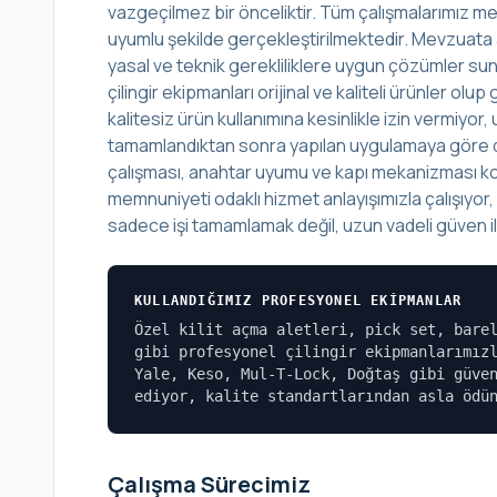
vazgeçilmez bir önceliktir. Tüm çalışmalarımız mes
uyumlu şekilde gerçekleştirilmektedir. Mevzuata 
yasal ve teknik gerekliliklere uygun çözümler sunu
çilingir ekipmanları orijinal ve kaliteli ürünler o
kalitesiz ürün kullanımına kesinlikle izin vermiyo
tamamlandıktan sonra yapılan uygulamaya göre det
çalışması, anahtar uyumu ve kapı mekanizması kont
memnuniyeti odaklı hizmet anlayışımızla çalışıyor
sadece işi tamamlamak değil, uzun vadeli güven ili
KULLANDIĞIMIZ PROFESYONEL EKIPMANLAR
Özel kilit açma aletleri, pick set, bare
gibi profesyonel çilingir ekipmanlarımız
Yale, Keso, Mul-T-Lock, Doğtaş gibi güve
ediyor, kalite standartlarından asla ödü
Çalışma Sürecimiz