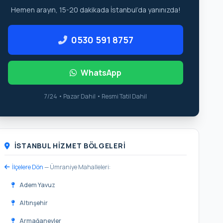
Hemen arayın, 15-20 dakikada İstanbul’da yanınızda!
0530 591 8757
WhatsApp
7/24 • Pazar Dahil • Resmi Tatil Dahil
İSTANBUL HIZMET BÖLGELERI
İlçelere Dön
— Ümraniye Mahalleleri:
Adem Yavuz
Altınşehir
Armağanevler