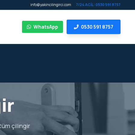
info@yakincilingirci.com
7/24 ACİL: 0530 591 8757
WhatsApp
0530 591 8757
ir
tüm çilingir