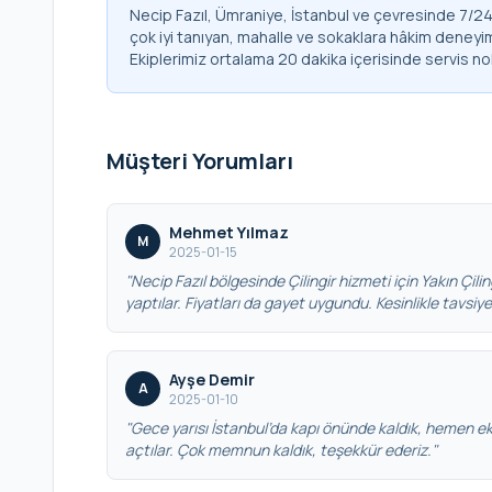
Necip Fazıl, Ümraniye, İstanbul ve çevresinde 7/24 
çok iyi tanıyan, mahalle ve sokaklara hâkim deneyim
Ekiplerimiz ortalama 20 dakika içerisinde servis no
Müşteri Yorumları
Mehmet Yılmaz
M
2025-01-15
"Necip Fazıl bölgesinde Çilingir hizmeti için Yakın Çiling
yaptılar. Fiyatları da gayet uygundu. Kesinlikle tavsiy
Ayşe Demir
A
2025-01-10
"Gece yarısı İstanbul’da kapı önünde kaldık, hemen eki
açtılar. Çok memnun kaldık, teşekkür ederiz."