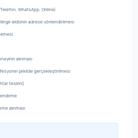
 (Telefon, WhatsApp, Online)
ilingir ekibinin adrese yönlendirilmesi
elemesi
onayının alınması
rofesyonel şekilde gerçekleştirilmesi
htar teslimi)
ilendirme
deme alınması