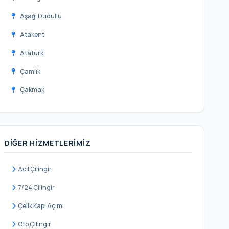
Aşağı Dudullu
Atakent
Atatürk
Çamlık
Çakmak
Cemil Meriç
Elmalıkent
DIĞER HIZMETLERIMIZ
Esenevler
Esenkent
Acil Çilingir
Esenşehir
7/24 Çilingir
Fatih Sultan Mehmet
Çelik Kapı Açımı
Finanskent
Oto Çilingir