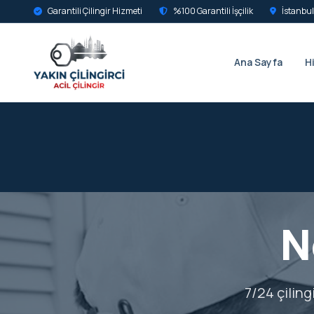
Garantili Çilingir Hizmeti
%100 Garantili İşçilik
İstanbul
Ana Sayfa
H
N
7/24 çiling