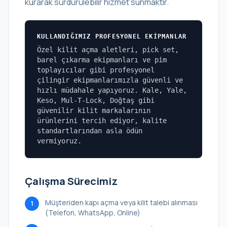
kurarak sürdürülebilir hizmet sunmaktır.
KULLANDIĞIMIZ PROFESYONEL EKIPMANLAR
Özel kilit açma aletleri, pick set,
barel çıkarma ekipmanları ve pim
toplayıcılar gibi profesyonel
çilingir ekipmanlarımızla güvenli ve
hızlı müdahale yapıyoruz. Kale, Yale,
Keso, Mul-T-Lock, Doğtaş gibi
güvenilir kilit markalarının
ürünlerini tercih ediyor, kalite
standartlarından asla ödün
vermiyoruz.
Çalışma Sürecimiz
Müşteriden kapı açma veya kilit talebi alınması
1
(Telefon, WhatsApp, Online)