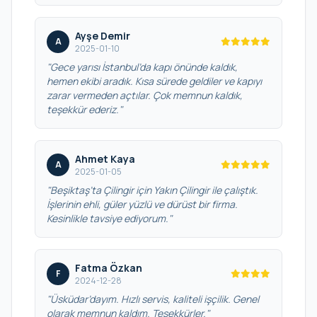
Ayşe Demir
A
2025-01-10
"Gece yarısı İstanbul’da kapı önünde kaldık,
hemen ekibi aradık. Kısa sürede geldiler ve kapıyı
zarar vermeden açtılar. Çok memnun kaldık,
teşekkür ederiz."
Ahmet Kaya
A
2025-01-05
"Beşiktaş’ta Çilingir için Yakın Çilingir ile çalıştık.
İşlerinin ehli, güler yüzlü ve dürüst bir firma.
Kesinlikle tavsiye ediyorum."
Fatma Özkan
F
2024-12-28
"Üsküdar’dayım. Hızlı servis, kaliteli işçilik. Genel
olarak memnun kaldım. Teşekkürler."