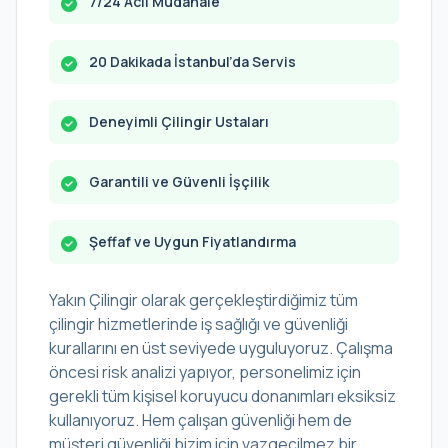
7/24 Acil Müdahale
20 Dakikada İstanbul’da Servis
Deneyimli Çilingir Ustaları
Garantili ve Güvenli İşçilik
Şeffaf ve Uygun Fiyatlandırma
Yakın Çilingir olarak gerçekleştirdiğimiz tüm
çilingir hizmetlerinde iş sağlığı ve güvenliği
kurallarını en üst seviyede uyguluyoruz. Çalışma
öncesi risk analizi yapıyor, personelimiz için
gerekli tüm kişisel koruyucu donanımları eksiksiz
kullanıyoruz. Hem çalışan güvenliği hem de
müşteri güvenliği bizim için vazgeçilmez bir