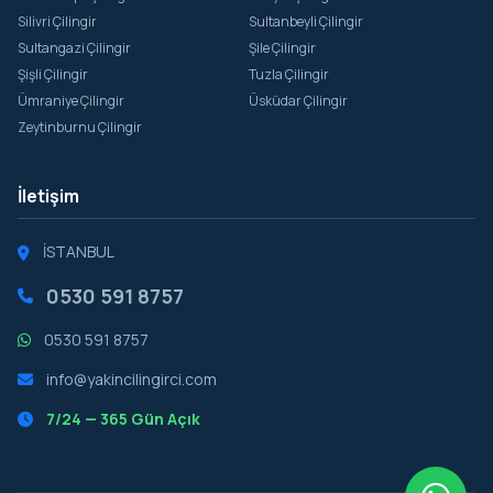
Silivri Çilingir
Sultanbeyli Çilingir
Sultangazi Çilingir
Şile Çilingir
Şişli Çilingir
Tuzla Çilingir
Ümraniye Çilingir
Üsküdar Çilingir
Zeytinburnu Çilingir
İletişim
İSTANBUL
0530 591 8757
0530 591 8757
info@yakincilingirci.com
7/24 — 365 Gün Açık