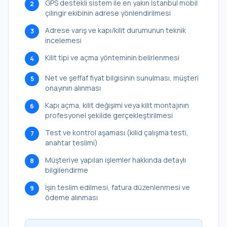
GPS destekli sistem ile en yakın İstanbul mobil
2
çilingir ekibinin adrese yönlendirilmesi
Adrese varış ve kapı/kilit durumunun teknik
3
incelemesi
Kilit tipi ve açma yönteminin belirlenmesi
4
Net ve şeffaf fiyat bilgisinin sunulması, müşteri
5
onayının alınması
Kapı açma, kilit değişimi veya kilit montajının
6
profesyonel şekilde gerçekleştirilmesi
Test ve kontrol aşaması (kilid çalışma testi,
7
anahtar teslimi)
Müşteriye yapılan işlemler hakkında detaylı
8
bilgilendirme
İşin teslim edilmesi, fatura düzenlenmesi ve
9
ödeme alınması