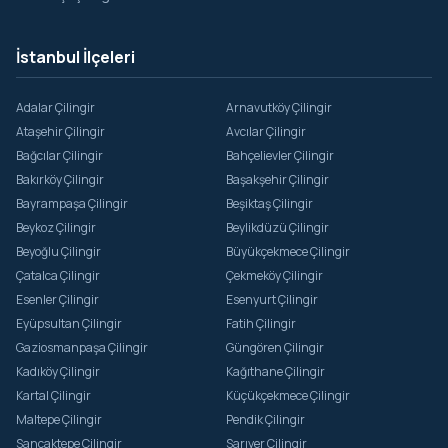
İstanbul İlçeleri
Adalar Çilingir
Arnavutköy Çilingir
Ataşehir Çilingir
Avcılar Çilingir
Bağcılar Çilingir
Bahçelievler Çilingir
Bakırköy Çilingir
Başakşehir Çilingir
Bayrampaşa Çilingir
Beşiktaş Çilingir
Beykoz Çilingir
Beylikdüzü Çilingir
Beyoğlu Çilingir
Büyükçekmece Çilingir
Çatalca Çilingir
Çekmeköy Çilingir
Esenler Çilingir
Esenyurt Çilingir
Eyüpsultan Çilingir
Fatih Çilingir
Gaziosmanpaşa Çilingir
Güngören Çilingir
Kadıköy Çilingir
Kağıthane Çilingir
Kartal Çilingir
Küçükçekmece Çilingir
Maltepe Çilingir
Pendik Çilingir
Sancaktepe Çilingir
Sarıyer Çilingir