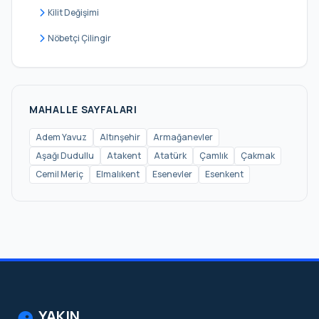
Namık Kemal
Kilit Değişimi
Necip Fazıl
Nöbetçi Çilingir
Parseller
Saray
Site
MAHALLE SAYFALARI
Şerifali
Adem Yavuz
Altınşehir
Armağanevler
Aşağı Dudullu
Atakent
Atatürk
Çamlık
Çakmak
Tantavi
Cemil Meriç
Elmalıkent
Esenevler
Esenkent
Tatlısu
Tepeüstü
Topağacı
Yamanevler
Yeni Sanayi
Yukarı Dudullu
YAKIN