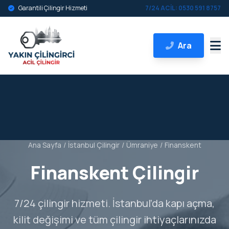
Garantili Çilingir Hizmeti
7/24 ACİL: 0530 591 8757
Ara
Ana Sayfa
/
İstanbul Çilingir
/
Ümraniye
/
Finanskent
Finanskent Çilingir
7/24 çilingir hizmeti. İstanbul’da kapı açma,
kilit değişimi ve tüm çilingir ihtiyaçlarınızda