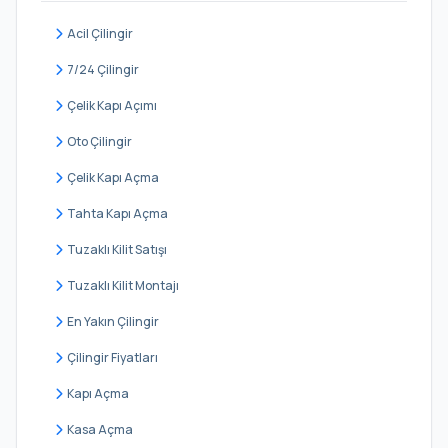
Esenkent
Acil Çilingir
Esenşehir
7/24 Çilingir
Fatih Sultan Mehmet
Çelik Kapı Açımı
Finanskent
Oto Çilingir
Hekimbaşı
Çelik Kapı Açma
Huzur
Tahta Kapı Açma
Ihlamurkuyu
Tuzaklı Kilit Satışı
İnkılap
Tuzaklı Kilit Montajı
İstiklal
En Yakın Çilingir
Kazım Karabekir
Çilingir Fiyatları
Madenler
Kapı Açma
Mehmet Akif
Kasa Açma