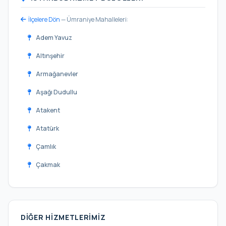
İlçelere Dön
— Ümraniye Mahalleleri:
Adem Yavuz
Altınşehir
Armağanevler
Aşağı Dudullu
Atakent
Atatürk
Çamlık
Çakmak
Cemil Meriç
Elmalıkent
DIĞER HIZMETLERIMIZ
Esenevler